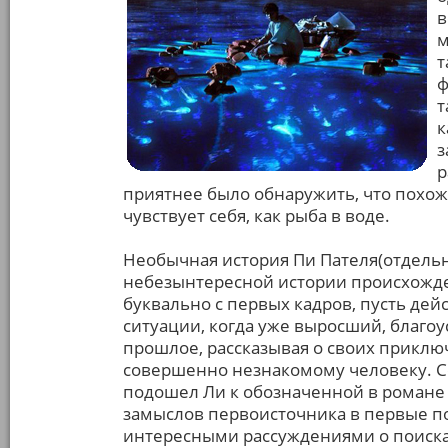
в
м
т
ф
т
к
з
р
приятнее было обнаружить, что похо
чувствует себя, как рыба в воде.
Необычная история Пи Пателя(отдель
небезынтересной истории происхожде
буквально с первых кадров, пусть дей
ситуации, когда уже выросший, благо
прошлое, рассказывая о своих прикл
совершенно незнакомому человеку. С
подошел Ли к обозначенной в романе 
замыслов первоисточника в первые по
интересными рассуждениями о поисках