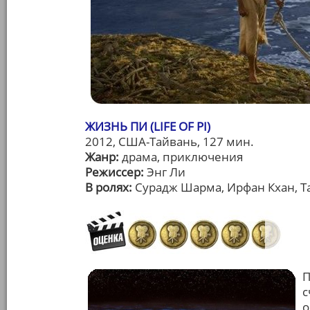
ЖИЗНЬ ПИ (LIFE OF PI)
2012, США-Тайвань, 127 мин.
Жанр:
драма, приключения
Режиссер:
Энг Ли
В ролях:
Сурадж Шарма, Ирфан Кхан, Т
П
с
о