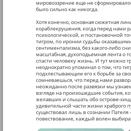
мировоззрение еще не сформировалось
было сильно как никогда.
Хотя конечно, основная сюжетная лин
кораблекрушения, когда перед нами р
психологической, и постановочной т
тигром, по иронии судьбы оказавшими
сентиментализма, без какого-либо сн
масштабная, духоподьемная лента о том
спасти человеку жизнь. И тут можно т
неоднократно упоминал о том, что тигр
подхлестывающим его к борьбе за сво
сомневаешься, что перед нами развора
неожиданно после развязки мы узнаем
взгляде на произошедшие события, кот
желавших и слышать обо острове-хищ
удивительной части жизни храброго п
существовал лишь в сознании Пателя - 
повествование, каждый волен выбират