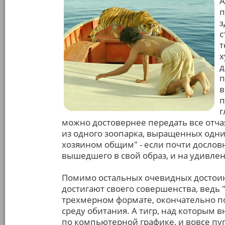
А
п
з
с
т
х
д
п
в
п
г
можно достовернее передать все отч
из одного зоопарка, выращенных одн
хозяином общим" - если почти досло
вышедшего в свой образ, и на удивле
Помимо остальных очевидных достоинс
достигают своего совершенства, ведь 
трехмерном формате, окончательно по
среду обитания. А тигр, над которым
по компьютерной графике, и вовсе пу