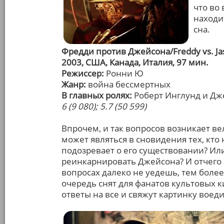
что во
находи
сна.
Фредди против Джейсона/Freddy vs. Ja
2003, США, Канада, Италия, 97 мин.
Режиссер:
Ронни Ю
Жанр:
война бессмертных
В главных ролях:
Роберт Инглунд и Дж
6 (9 080); 5.7 (50 599)
Впрочем, и так вопросов возникает ве
может являться в сновидения тех, кто 
подозревает о его существовании? Или
реинкарнировать Джейсона? И отчего о
вопросах далеко не уедешь, тем боле
очередь снят для фанатов культовых 
ответы на все и свяжут картинку воед