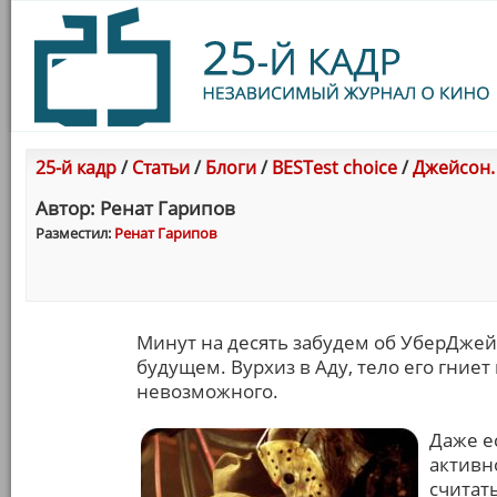
25-й кадр
/
Статьи
/
Блоги
/
BESTest choice
/
Джейсон. 
Автор: Ренат Гарипов
Разместил:
Ренат Гарипов
Минут на десять забудем об УберДжей
будущем. Вурхиз в Аду, тело его гниет 
невозможного.
Даже е
активн
считат