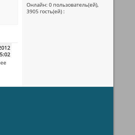
Онлайн: 0 пользователь(ей),
3905 гость(ей) :
2012
5:02
лее