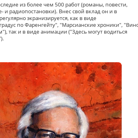
ледие из более чем 500 работ (романы, повести,
е- и радиопостановки). Внес свой вклад он и в
регулярно экранизируется, как в виде
радус по Фаренгейту", "Марсианские хроники", "Вин
м"), так и в виде анимации ("3десь могут водиться
).