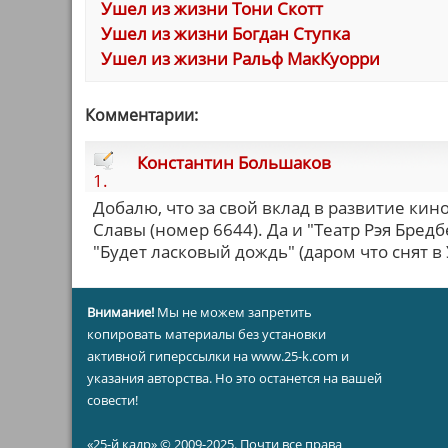
Ушел из жизни Тони Скотт
Ушел из жизни Богдан Ступка
Ушел из жизни Ральф МакКуорри
Комментарии:
Константин Большаков
1.
Добалю, что за свой вклад в развитие ки
Славы (номер 6644). Да и "Театр Рэя Бре
"Будет ласковый дождь" (даром что снят в
Внимание!
Мы не можем запретить
копировать материалы без установки
активной гиперссылки на www.25-k.com и
указания авторства. Но это останется на вашей
совести!
«25-й кадр» © 2009-2025. Почти все права