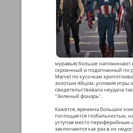
муравья) больше напоминают 
скроенный и подогнанный по р
Marvel по кусочкам кропотливо 
золотым яйцом, условия игры 
свидетельствовала неудача та
"Зеленый фонарь".
Кажется, времена больших коми
поглощается глобальностью, н
уступая место периферийным и
заключаются как раз в их недос