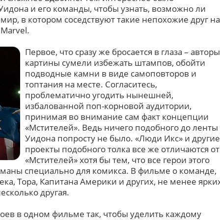
Уидона и его команды, чтобы узнать, возможно ли
мир, в котором соседствуют такие непохожие друг на
Marvel.
Первое, что сразу же бросается в глаза – авторы
картины сумели избежать штампов, обойти
подводные камни в виде самоповторов и
топтания на месте. Согласитесь,
проблематично угодить нынешней,
избалованной поп-корновой аудитории,
принимая во внимание сам факт концепции
«Мстителей». Ведь ничего подобного до ленты
Уидона попросту не было. «Люди Икс» и другие
проекты подобного толка все же отличаются от
«Мстителей» хотя бы тем, что все герои этого
аны специально для комикса. В фильме о команде,
ка, Тора, Капитана Америки и других, не менее ярки
есколько другая.
роев в одном фильме так, чтобы уделить каждому