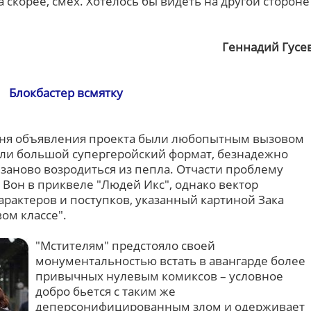
а скорее, смех. Хотелось бы видеть на другой стороне
Геннадий Гусе
Блокбастер всмятку
 дня объявления проекта были любопытным вызовом
т ли большой супергеройский формат, безнадежно
заново возродиться из пепла. Отчасти проблему
Вон в приквеле "Людей Икс", однако вектор
рактеров и поступков, указанный картиной Зака
ом классе".
"Мстителям" предстояло своей
монументальностью встать в авангарде более
привычных нулевым комиксов – условное
добро бьется с таким же
деперсонифицированным злом и одерживает