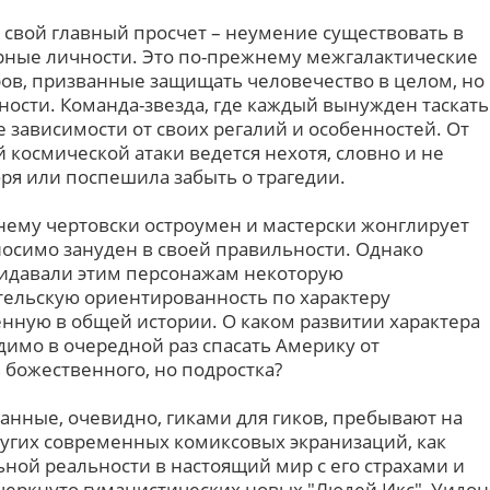
 свой главный просчет – неумение существовать в
рные личности. Это по-прежнему межгалактические
ров, призванные защищать человечество в целом, но
ности. Команда-звезда, где каждый вынужден таскать
не зависимости от своих регалий и особенностей. От
й космической атаки ведется нехотя, словно и не
ря или поспешила забыть о трагедии.
жнему чертовски остроумен и мастерски жонглирует
осимо зануден в своей правильности. Однако
идавали этим персонажам некоторую
тельскую ориентированность по характеру
енную в общей истории. О каком развитии характера
димо в очередной раз спасать Америку от
божественного, но подростка?
данные, очевидно, гиками для гиков, пребывают на
угих современных комиксовых экранизаций, как
ной реальности в настоящий мир с его страхами и
черкнуто гуманистических новых "Людей Икс", Уидон