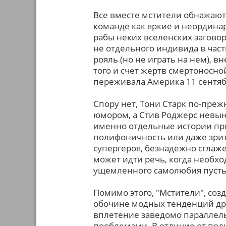
Все вместе мстители обнажают
команде как яркие и неордина
рабы неких вселенских загово
не отдельного индивида в част
рояль (но не играть на нем), в
того и счет жертв смертоносно
переживала Америка 11 сентяб
Спору нет, Тони Старк по-пре
юмором, а Стив Роджерс невын
именно отдельные истории пр
полифоничность или даже зри
супергероя, безнадежно сглаж
может идти речь, когда необхо
ущемленного самолюбия пусть 
Помимо этого, "Мстители", соз
обочине модных тенденций др
вплетение заведомо параллель
проблемами. В отличие от под