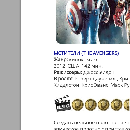
МСТИТЕЛИ (THE AVENGERS)
Жанр:
кинокомикс
2012, США, 142 мин.
Режиссеры:
Джосс Уидон
В ролях:
Роберт Дауни мл., Кри
Хиддлстон, Крис Эванс, Марк Р
Создать цельное полотно очен
эпическое полотно с приставк