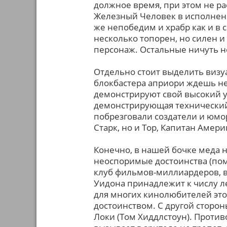
должное время, при этом не рас
Железный Человек в исполнени
же непобедим и храбр как и в
несколько топорен, но силен и
персонаж. Остальные ничуть н
Отдельно стоит выделить визу
блокбастера априори ждешь не
демонстрируют свой высокий у
демонстрирующая технический 
побрезговали создатели и юмор
Старк, но и Тор, Капитан Амери
Конечно, в нашей бочке меда н
неоспоримые достоинства (пом
клуб фильмов-миллиардеров, в 
Уидона принадлежит к числу ле
для многих кинолюбителей это 
достоинством. С другой сторон
Локи (Том Хиддлстоун). Против