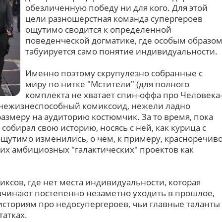
обезличенную победу ни для кого. Для этой
цели разношерстная команда супергероев
ощутимо сводится к определенной
поведенческой догматике, где особым образо
табуируется само понятие индивидуальности.
Именно поэтому скрупулезно собранные с
миру по нитке "Мстители" (для полного
комплекта не хватает спин-оффа про Человека
нежизнеспособный комиксоид, нежели ладно
азмеру на аудиторию костюмчик. За то время, пока
собирал свою историю, носясь с ней, как курица с
ощутимо изменились, о чем, к примеру, красноречив
ких амбициозных "галактических" проектов как
ксов, где нет места индивидуальности, которая
ачинают постепенно незаметно уходить в прошлое,
сториям про недосупергероев, чьи главные таланты
татках.