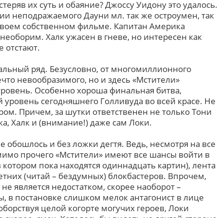
теряв их суть и обаяние? Джоссу Уидону это удалось.
и неподражаемого Дауни мл. так же остроумен, так
 своем собственном фильме. Капитан Америка
 необорим. Халк ужасен в гневе, но интересен как
е отстают.
альный ряд. Безусловно, от многомиллионного
что невообразимого, но и здесь «Мстители»
ровень. Особенно хороша финальная битва,
уровень сегодняшнего Голливуда во всей красе. Не
ом. Причем, за шутки ответственен не только Тони
ка, Халк и (внимание!) даже сам Локи.
е обошлось и без ложки дегтя. Ведь, несмотря на все
имо прочего «Мстители» имеют все шансы войти в
котором пока находятся одиннадцать картин), лента
тних (читай – бездумных) блокбастеров. Впрочем,
не является недостатком, скорее наоборот –
ы, в постановке слишком мелок антагонист в лице
оборствуя целой когорте могучих героев, Локи