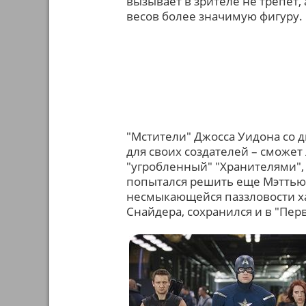
вызывает в зрителе не трепет, 
весов более значимую фигуру.
"Мстители" Джосса Уидона со
для своих создателей – сможе
"угробленный" "Хранителями", 
попытался решить еще Мэттью 
несмыкающейся паззловости ха
Снайдера, сохранился и в "Перв