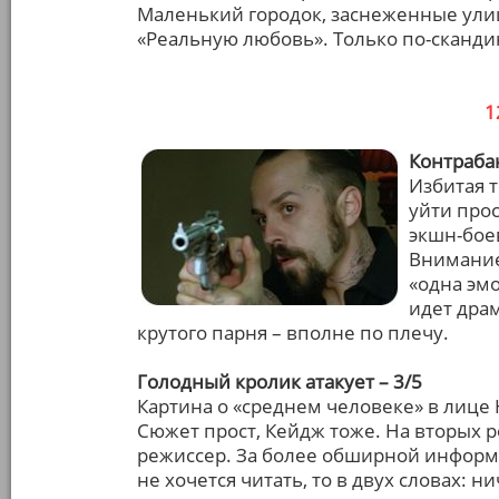
Маленький городок, заснеженные ули
«Реальную любовь». Только по-сканди
1
Контрабан
Избитая т
уйти прос
экшн-бое
Внимание
«одна эм
идет драм
крутого парня – вполне по плечу.
Голодный кролик атакует – 3/5
Картина о «среднем человеке» в лице
Сюжет прост, Кейдж тоже. На вторых 
режиссер. За более обширной информа
не хочется читать, то в двух словах: 