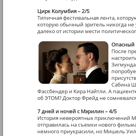
Цирк Колумбия – 2/5
Типичная фестивальная лента, котор
которую обычный зритель никогда не 
далеко от истории мести политическог
Опасный 
После пр
настроит
Зигмунда
попробуе
присутств
Сабина Ш
Фассбендер и Кира Найтли. А пациент
об ЭТОМ? Доктор Фрейд не сомневался
7 дней и ночей с Мэрилин – 4/5
История невероятных приключений Мэ
отправилась на съемки нового фильм
немного приукрасили, но Мишель Уил