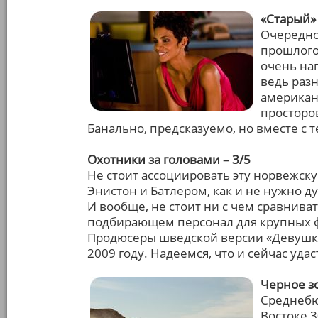
«Старый» 
Очередно
прошлого
очень на
ведь раз
американ
просторо
Банально, предсказуемо, но вместе с 
Охотники за головами – 3/5
Не стоит ассоциировать эту норвежск
Энистон и Батлером, как и не нужно д
И вообще, не стоит ни с чем сравнива
подбирающем персонал для крупных ф
Продюсеры шведской версии «Девушки 
2009 году. Надеемся, что и сейчас удас
Черное зо
Среднебю
Востоке 3