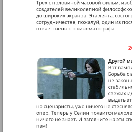
Трех с половиной часовой фильм, из
создателей великолепной философской
до широких экранов. Эта лента, состо
сотрудничестве, пожалуй, один из по
отечественного кинематографа.
2
Другой ми
Вот вамп
Борьба с 
не законч
стабильн
свежих и
выдать эт
но сценаристы, уже ничего не стесня
опер. Теперь у Селин появится малоле
ничего не знает. И взгляните на эти с
пам!