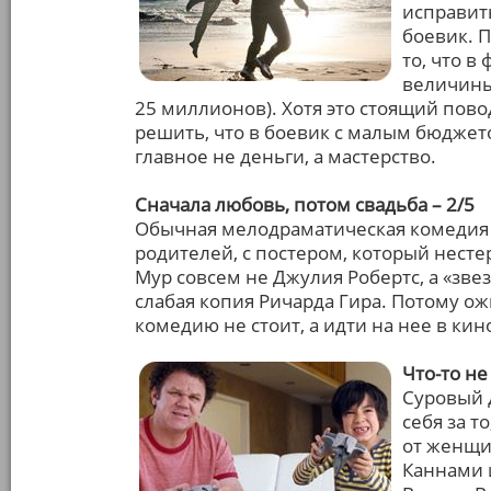
исправит
боевик. 
то, что в
величины
25 миллионов). Хотя это стоящий пово
решить, что в боевик с малым бюджето
главное не деньги, а мастерство.
Сначала любовь, потом свадьба – 2/5
Обычная мелодраматическая комедия 
родителей, с постером, который нест
Мур совсем не Джулия Робертс, а «зве
слабая копия Ричарда Гира. Потому о
комедию не стоит, а идти на нее в кин
Что-то не
Суровый 
себя за т
от женщи
Каннами 