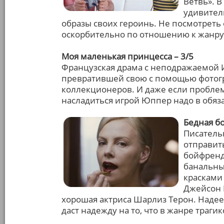
Ветвь». В
удивител
образы своих героинь. Не посмотреть
оскорбительно по отношению к жанру
Моя маленькая принцесса – 3/5
Французская драма с неподражаемой 
превратившей свою с помощью фотог
коллекционеров. И даже если проблем
насладиться игрой Юппер надо в обяз
Бедная бо
Писатель
отправить
бойфренд
банальны
красками
Джейсон 
хорошая актриса Шарлиз Терон. Надеем
даст надежду на то, что в жанре тра