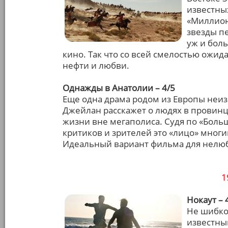
известных
«Миллион
звезды п
уж и боль
кино. Так что со всей смелостью ожид
нефти и любви.
Однажды в Анатолии – 4/5
Еще одна драма родом из Европы неиз
Джейлан расскажет о людях в провин
жизни вне мегаполиса. Судя по «Боль
критиков и зрителей это «лицо» мног
Идеальный вариант фильма для нелюбя
1
Нокаут – 
Не шибко
известны