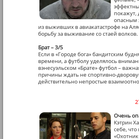
эффектным
покажут,
опасным 
из выживших в авиакатастрофе на Аля
борьбу за выживание со стаей волков.
Брат – 3/5
Если в «Городе бога» бандитским будн
времени, а футболу уделялось внимани
вэнесуэльском «Брате» футбол – важная
причины ждать не спортивно-дворову
действительно непростые взаимоотно
2
Очень опа
Кэтрин Ха
себе, чт
«Охотник 