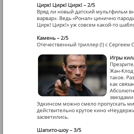
Цирк! Цирк! Цирк! – 2/5
Вряд ли новый датский мультфильм вне
варвар». Ведь «Ронал» цинично паро
Цирк! Цирк!» уж совсем какой-то шабл
Камень – 2/5
Отечественный триллер (!) с Сергеем С
Игры килл
Презрите
Жан-Клод 
такое. Ра
как связа
Абсолютн
звездами
Эдкинсом можно смело пропускать мим
действительно крутое кино «Неудержим
засветились.
Шапито-шоу – 3/5