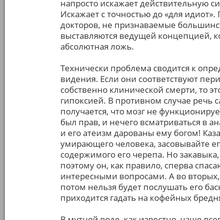
напросто искажает действительную си
Искажает с точностью до «для идиот»
докторов, не признаваемые большинс
выставляются ведущей концепцией, ко
абсолютная ложь.
Технически проблема сводится к опр
видения. Если они соответствуют пе
собственно клинической смерти, то э
гипоксией. В противном случае речь са
получается, что мозг не функционирует,
был прав, и нечего всматриваться в а
и его атеизм дарованы ему богом! Каза
умирающего человека, засовывайте ег
содержимого его черепа. Но закавыка, в
поэтому он, как правило, сперва спаса
интересными вопросами. А во вторых,
потом нельзя будет послушать его бас
приходится гадать на кофейных бредня
В мутной воде, как известно, чаще все