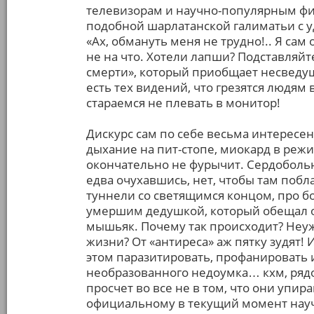
телевизорам и научно-популярным фи
подобной шарлатанской галиматьи с 
«Ах, обмануть меня не трудно!.. Я сам
не на что. Хотели лапши? Подставляй
смерти», который приобщает несведу
есть тех видений, что грезятся людям
стараемся не плевать в монитор!
Дискурс сам по себе весьма интересен
дыхание на пит-стопе, миокард в режи
окончательно не фурычит. Сердобольн
едва очухавшись, нет, чтобы там побл
туннели со светящимся концом, про бо
умершим дедушкой, который обещал о
мышьяк. Почему так происходит? Неуж
жизни? От «антиреса» аж пятку зудят!
этом паразитировать, профанировать 
необразованного недоумка… кхм, рядов
просчет во все не в том, что они упи
официальному в текущий момент науч