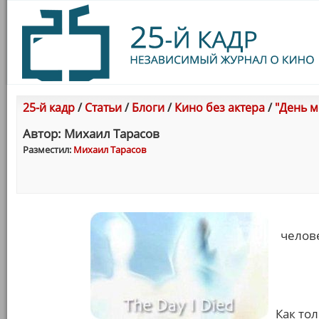
25-й кадр
/
Статьи
/
Блоги
/
Кино без актера
/
"День м
Автор: Михаил Тарасов
Разместил:
Михаил Тарасов
челове
Как то