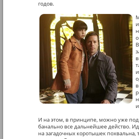
годов.
М
и
н
о
В
з
в
т
и
о
в
р
н
и
И на этом, в принципе, можно уже под
банально все дальнейшее действо. И
на загадочных коротышек похвальна, 