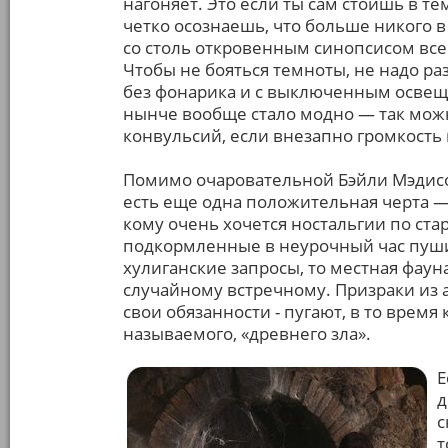
нагоняет. Это если ты сам стоишь в тем
четко осознаешь, что больше никого 
со столь откровенным синопсисом все
Чтобы не бояться темноты, не надо р
без фонарика и с выключенным освещ
нынче вообще стало модно — так можн
конвульсий, если внезапно громкость
Помимо очаровательной Бэйли Мэдисо
есть еще одна положительная черта — 
кому очень хочется ностальгии по ст
подкормленные в неурочный час пуши
хулиганские запросы, то местная фаун
случайному встречному. Призраки из
свои обязанности - пугают, в то время 
называемого, «древнего зла».
Е
д
с
т