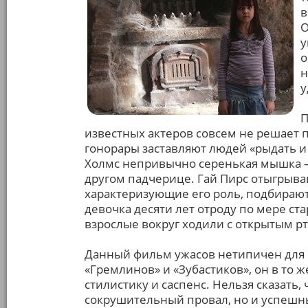
в
О
у
о
н
у
П
известных актеров совсем не решает 
гонорары заставляют людей «рыдать и
Холмс непривычно серенькая мышка — 
другом падчерице. Гай Пирс отыгрывав
характеризующие его роль, подбирают
девочка десяти лет отроду по мере ста
взрослые вокруг ходили с открытым рт
Данный фильм ужасов нетипичен для 
«Гремлинов» и «Зубастиков», он в то 
стилистику и саспенс. Нельзя сказать,
сокрушительный провал, но и успешны