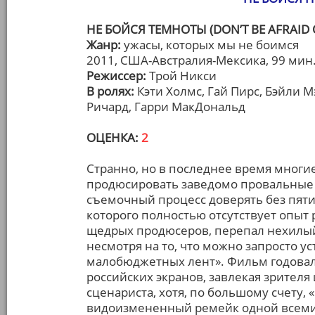
НЕ БОЙСЯ ТЕМНОТЫ (DON’T BE AFRAID 
Жанр:
ужасы, которых мы не боимся
2011, США-Австралия-Мексика, 99 мин
Режиссер:
Трой Никси
В ролях:
Кэти Холмс, Гай Пирс, Бэйли 
Ричард, Гарри МакДональд
ОЦЕНКА:
2
Странно, но в последнее время многи
продюсировать заведомо провальные (
съемочный процесс доверять без пяти 
которого полностью отсутствует опыт 
щедрых продюсеров, перепал нехилый
несмотря на то, что можно запросто у
малобюджетных лент». Фильм годовал
российских экранов, завлекая зрителя
сценариста, хотя, по большому счету, «
видоизмененный ремейк одной всеми