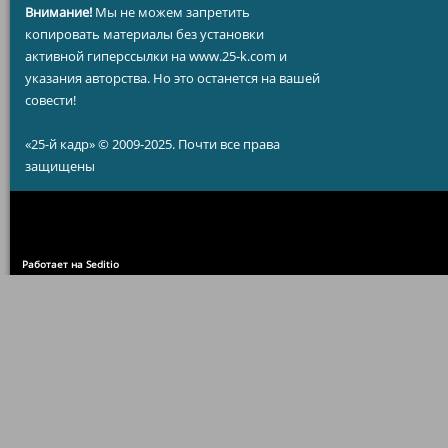
Внимание!
Мы не можем запретить
копировать материалы без установки
активной гиперссылки на www.25-k.com и
указания авторства. Но это останется на вашей
совести!
«25-й кадр» © 2009-2025. Почти все права
защищены
Работает на Seditio