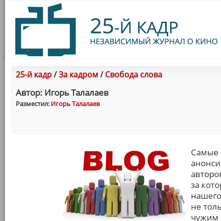
25-й кадр
/
За кадром
/
Свобода слова
Автор: Игорь Талалаев
Разместил:
Игорь Талалаев
Самые 
анонси
авторо
за кот
нашего
не тол
чужим 