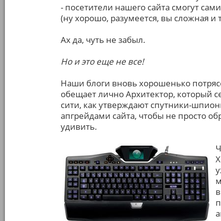
- посетители нашего сайта смогут сами
(ну хорошо, разумеется, вы сложная и 
Ах да, чуть не забыл.
Но и это еще не все!
Наши блоги вновь хорошенько потрясет
обещает лично Архитектор, который се
сити, как утверждают спутники-шпион
апгрейдами сайта, чтобы не просто обр
удивить.
Ч
Х
у
м
в
п
а