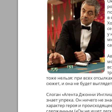
Ок
ро
по
в 
Хо
се
у 
мн
са
А
м
вс
тр
тоже нельзя: при всех отсылка
сюжет, и она не будет выглядет
Слоган «Агента Джонни Инглиша
знает упрека. Он ничего не зна
характер героя и происходящее
сдержанным («Он не ищет легки