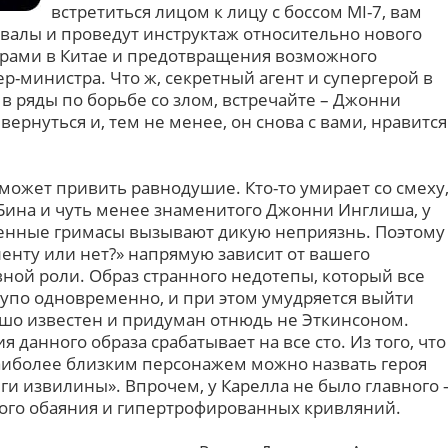
встретиться лицом к лицу с боссом MI-7, вам
валы и проведут инструктаж относительно нового
ворами в Китае и предотвращения возможного
-министра. Что ж, секретный агент и супергерой в
в ряды по борьбе со злом, встречайте – Джонни
ернуться и, тем не менее, он снова с вами, нравится
 может привить равнодушие. Кто-то умирает со смеху
 Бина и чуть менее знаменитого Джонни Инглиша, у
рменные гримасы вызывают дикую неприязнь. Поэтому
 ленту или нет?» напрямую зависит от вашего
ной роли. Образ странного недотепы, который все
лупо одновременно, и при этом умудряется выйти
ошо известен и придуман отнюдь не Эткинсоном.
 данного образа срабатывает на все сто. Из того, что
аиболее близким персонажем можно назвать героя
ги извилины». Впрочем, у Карелла не было главного 
ного обаяния и гипертрофированных кривляний.