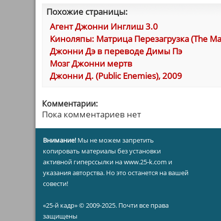
Похожие страницы:
Агент Джонни Инглиш 3.0
Киноляпы: Матрица Перезагрузка (The Mat
Джонни Дэ в переводе Димы Пэ
Мозг Джонни мертв
Джонни Д. (Public Enemies), 2009
Комментарии:
Пока комментариев нет
Внимание!
Мы не можем запретить
копировать материалы без установки
активной гиперссылки на www.25-k.com и
указания авторства. Но это останется на вашей
совести!
«25-й кадр» © 2009-2025. Почти все права
защищены