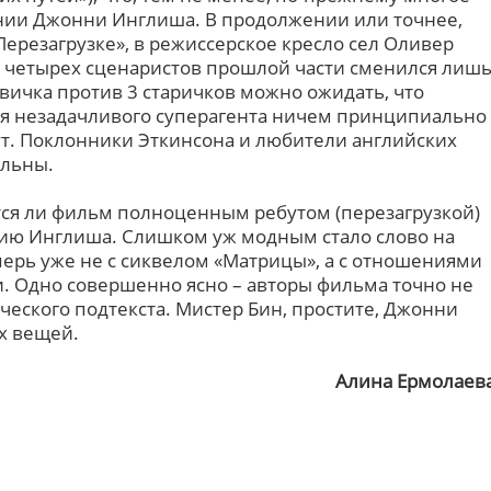
нии Джонни Инглиша. В продолжении или точнее,
«Перезагрузке», в режиссерское кресло сел Оливер
из четырех сценаристов прошлой части сменился лиш
новичка против 3 старичков можно ожидать, что
 незадачливого суперагента ничем принципиально
ут. Поклонники Эткинсона и любители английских
ольны.
ется ли фильм полноценным ребутом (перезагрузкой)
рию Инглиша. Слишком уж модным стало слово на
еперь уже не с сиквелом «Матрицы», а с отношениями
. Одно совершенно ясно – авторы фильма точно не
ческого подтекста. Мистер Бин, простите, Джонни
х вещей.
Алина Ермолаев