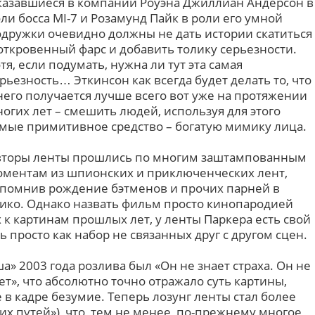
азавшиеся в компании Роуэна Джиллиан Андерсон в
ли босса MI-7 и Розамунд Пайк в роли его умной
дружки очевидно должны не дать истории скатиться
откровенный фарс и добавить толику серьезности.
тя, если подумать, нужна ли тут эта самая
рьезность… Эткинсон как всегда будет делать то, что
него получается лучше всего вот уже на протяжении
огих лет – смешить людей, используя для этого
мые примитивное средство – богатую мимику лица.
вторы ленты прошлись по многим заштампованным
оментам из шпионских и приключенческих лент,
помнив рождение бэтменов и прочих парней в
ико. Однако назвать фильм просто кинопародией
х к картинам прошлых лет, у ленты Паркера есть свой
ь просто как набор не связанных друг с другом сцен.
» 2003 года розлива был «Он не знает страха. Он не
ет», что абсолютно точно отражало суть картины,
 в кадре безумие. Теперь лозунг ленты стал более
х путей»), что, тем не менее, по-прежнему многое