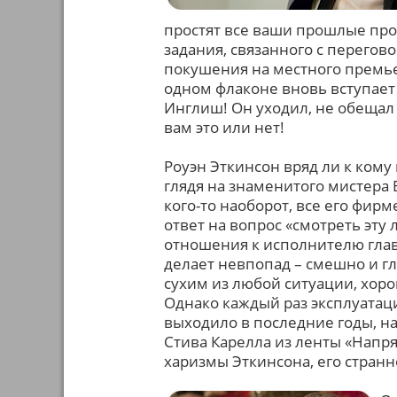
простят все ваши прошлые про
задания, связанного с перего
покушения на местного премьер
одном флаконе вновь вступает 
Инглиш! Он уходил, не обещал в
вам это или нет!
Роуэн Эткинсон вряд ли к кому
глядя на знаменитого мистера
кого-то наоборот, все его фи
ответ на вопрос «смотреть эту
отношения к исполнителю глав
делает невпопад – смешно и г
сухим из любой ситуации, хор
Однако каждый раз эксплуатация
выходило в последние годы, н
Стива Карелла из ленты «Напря
харизмы Эткинсона, его стран