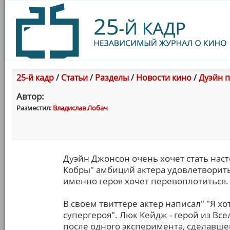
25-й кадр
/
Статьи
/
Разделы
/
Новости кино
/
Дуэйн п
Автор:
Разместил:
Владислав Лобач
Дуэйн Джонсон очень хочет стать нас
Кобры" амбиций актера удовлетворить 
именно героя хочет перевоплотиться.
В своем твиттере актер написал" "Я х
супергероя". Люк Кейдж - герой из Вс
после одного эксперимента, сделавше