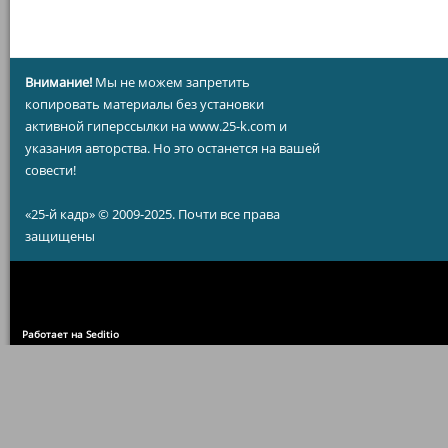
Внимание!
Мы не можем запретить
копировать материалы без установки
активной гиперссылки на www.25-k.com и
указания авторства. Но это останется на вашей
совести!
«25-й кадр» © 2009-2025. Почти все права
защищены
Работает на Seditio