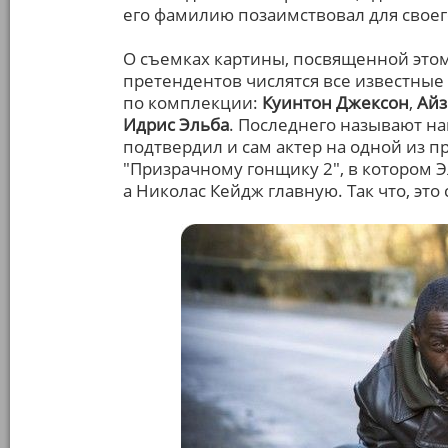
его фамилию позаимствовал для свое
О съемках картины, посвященной этом
претендентов числятся все известные
по комплекции:
Куинтон Джексон
,
Айз
Идрис Эльба
. Последнего называют н
подтвердил и сам актер на одной из
"Призрачному гонщику 2", в котором Э
а Николас Кейдж главную. Так что, это 