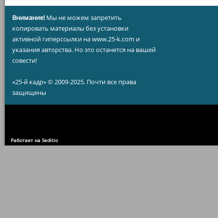
Внимание!
Мы не можем запретить
копировать материалы без установки
активной гиперссылки на www.25-k.com и
указания авторства. Но это останется на вашей
совести!
«25-й кадр» © 2009-2025. Почти все права
защищены
Работает на Seditio