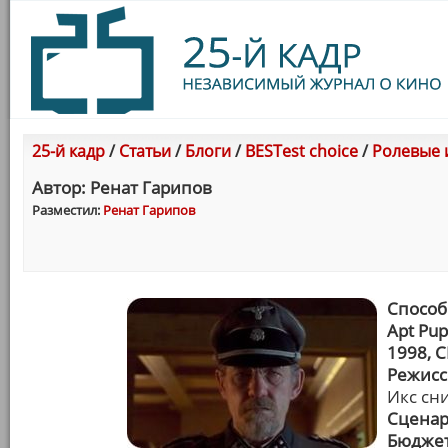
25-й кадр
/
Статьи
/
Блоги
/
BESTest choice
/
Ролевые 
Автор: Ренат Гарипов
Разместил:
Ренат Гарипов
Способ
Apt Pup
1998, 
Режисс
Икс сн
Сценар
Бюджет