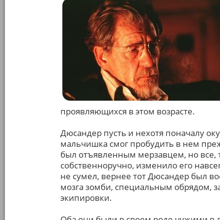
проявляющихся в этом возрасте.
Дюсандер пусть и нехотя поначалу оку
мальчишка смог пробудить в нем преж
был отъявленным мерзавцем, но все, т
собственноручно, изменило его навсег
не сумел, вернее тот Дюсандер был в
мозга зомби, специальным обрядом, 
экипировки.
Оба они были в своем роде чужими в л