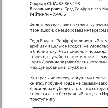
Сборы в США:
$8 863 193
В главных ролях:
Брэд Ренфро и сэр И
Рейтинги – 7,4/6,6
Фильм рассказывает о странных взаи
парнишкой, с нездоровым интересом 
Тодд Боуден (Ренфро) увлеченный те
арийцами целых народов, не удоволь
в библиотеку. Что привело к неожида
старике, случайно встретившимся ему 
Курта Дюсандера (МакКелен), который
международными службами.
Интерес к человеку, могущему поведат
книгах, побудил Тодда не самыми зак
Дюсандера и убедить того, что сотруд
старости лет в бессрочный отпуск в И
преступнику.