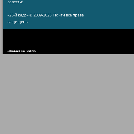
совести!
«25-й кадр» © 2009-2025. Почти все права
защищены
Работает на Seditio