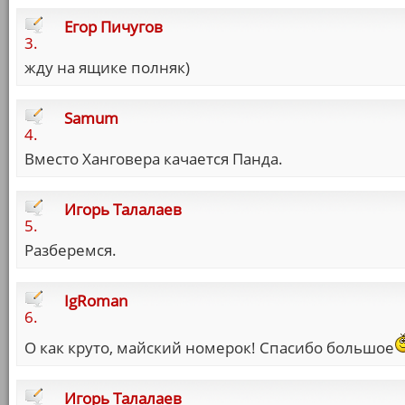
Егор Пичугов
3.
жду на ящике полняк)
Samum
4.
Вместо Ханговера качается Панда.
Игорь Талалаев
5.
Разберемся.
IgRoman
6.
О как круто, майский номерок! Спасибо большое
Игорь Талалаев