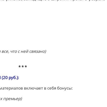
все, что с ней связано)
* * *
20 руб.):
териалов включает в себя бонусы:
х премьер)