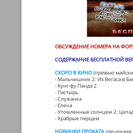
ОБСУЖДЕНИЕ НОМЕРА НА ФОР
СОДЕРЖАНИЕ БЕСПЛАТНОЙ ВЕ
СКОРО В КИНО
(превью майски
- Мальчишник 2: Из Вегаса в Ба
- Кунг-фу Панда 2
- Пастырь
- Служанка
- Елена
- Утомленные солнцем 2: Цита
- Храбрые перцем
НОВИНКИ ПРОКАТА
(рецензии 