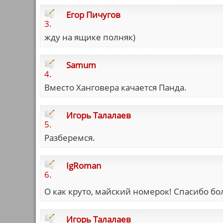
Егор Пичугов
3.
жду на ящике полняк)
Samum
4.
Вместо Ханговера качается Панда.
Игорь Талалаев
5.
Разберемся.
IgRoman
6.
О как круто, майский номерок! Спасибо б
Игорь Талалаев