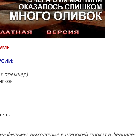
УМЕ
РСИИ:
х премьер)
нгкок
дель
на фильмы, выходящие в широкий прокат в феврале-