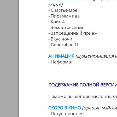
марте)
- Счастье мое
- Пирамммида
- Крик 4
- Землетрясение
- Запрещенный прием
- Вкус ночи
- Generation П
АНИМАЦИЯ
(мультипликация и 
- Неформат
СОДЕРЖАНИЕ ПОЛНОЙ ВЕРСИИ (
Помимо вышеперечисленных ма
СКОРО В КИНО
(превью майски
- Потустороннее