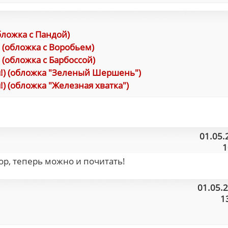
бложка с Пандой)
) (обложка с Воробьем)
 (обложка с Барбоссой)
я!) (обложка "Зеленый Шершень")
!) (обложка "Железная хватка")
01.05.
1
ор, теперь можно и почитать!
01.05.
1