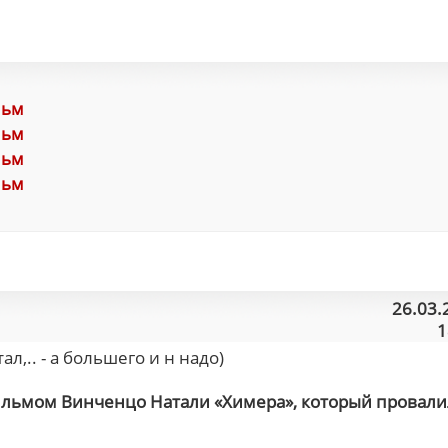
льм
льм
льм
льм
26.03.
1
л,.. - а большего и н надо)
ильмом Винченцо Натали «Химера», который провали