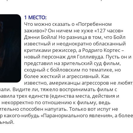
1 МЕСТО:
Что можно сказать о «Погребенном
заживо»? Он ничем не хуже «127 часов»
Дэнни Бойла! Но разница в том, что Бойл
известный и неоднократно обласканный
критиками режиссер, а Родриго Кортес –
новый персонаж для Голливуда. Пусть он и
представил на зрительский суд фильм,
сходный с бойловским по тематике, но
более жесткий и агрессивный. Как
известно, американцы агрессоров не любят
пали. Видите ли, тяжело воспринимать фильм с
вила трех единств (единства места, действия и
я некорректно по отношению к фильму, ведь
ельно способен напугать. Только вот испуг не
р какого-нибудь «Паранормального явления», а боле
льный.