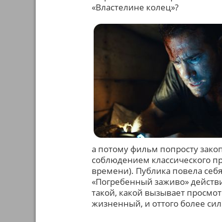
«Властелине колец»?
а потому фильм попросту зако
соблюдением классического пра
времени). Публика повела себ
«Погребенный заживо» действит
такой, какой вызывает просмот
жизненный, и оттого более си