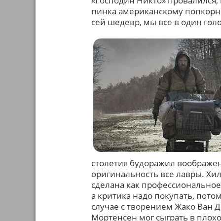
«Господин Никто» провалился, 
пинка американскому попкорн
сей шедевр, мы все в один гол
столетия будоражил воображен
оригинальность все лавры. Хил
сделана как профессиональное
а критика надо покупать, пото
случае с творением Жако Ван Д
Мортенсен мог сыграть в плох