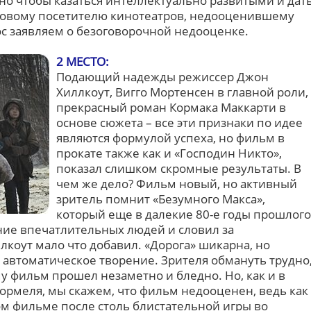
но чтобы казаться интеллектуально развитыми и дат
овому посетителю кинотеатров, недооценившему
ос заявляем о безоговорочной недооценке.
2 МЕСТО:
Подающий надежды режиссер Джон
Хиллкоут, Вигго Мортенсен в главной роли,
прекрасный роман Кормака Маккарти в
основе сюжета – все эти признаки по идее
являются формулой успеха, но фильм в
прокате также как и «Господин Никто»,
показал слишком скромные результаты. В
чем же дело? Фильм новый, но активный
зритель помнит «Безумного Макса»,
который еще в далекие 80-е годы прошлого
ие впечатлительных людей и словил за
лкоут мало что добавил. «Дорога» шикарна, но
 автоматическое творение. Зрителя обмануть трудно
му фильм прошел незаметно и бледно. Но, как и в
ормеля, мы скажем, что фильм недооценен, ведь как
ом фильме после столь блистательной игры во