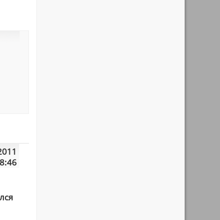
2011
8:46
лся