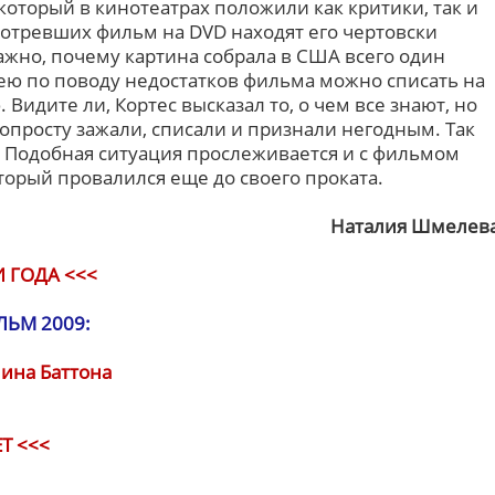
который в кинотеатрах положили как критики, так и
отревших фильм на DVD находят его чертовски
жно, почему картина собрала в США всего один
ею по поводу недостатков фильма можно списать на
идите ли, Кортес высказал то, о чем все знают, но
 попросту зажали, списали и признали негодным. Так
 Подобная ситуация прослеживается и с фильмом
торый провалился еще до своего проката.
Наталия Шмелев
 ГОДА <<<
ЬМ 2009:
ина Баттона
Т <<<