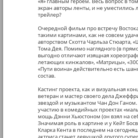
«я» главным героем. Весь вопрос в том
экран авторы ленты, и не уместились
трейлер?
Очередной фильм про встречу Востока
такими картинами, как не совсем уда
авторством Скотта Чарльза Стюарта, 
Тома Дея. Помимо наглядного (в прямо
выгодно отличают изящная хореогра
летающих кинжалов», «Матрицы», «300
«Пути воина» действительно есть шан
состав.
Кастинг проекта, как и визуальная к
ветеран и мастер своего дела Джеффр
звездой и музыкантом Чан Дон Ганом
участию в комедийных проектах «мал
мощь Дэнни Хьюстоном (он взял на се
Значимая роль в картине и у Кейт Бос
Кларка Кента в последнем на сегодня
актриса станет девушкой другого супер