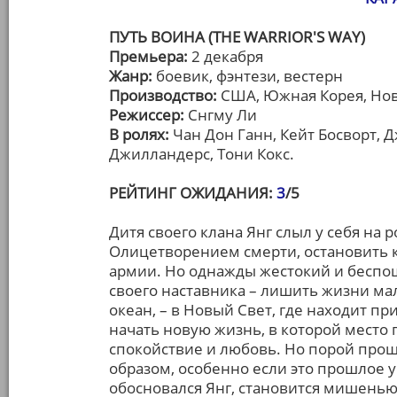
ПУТЬ ВОИНА (THE WARRIOR'S WAY)
Премьера:
2 декабря
Жанр:
боевик, фэнтези, вестерн
Производство:
США, Южная Корея, Нов
Режиссер:
Снгму Ли
В ролях:
Чан Дон Ганн, Кейт Босворт, 
Джилландерс, Тони Кокс.
РЕЙТИНГ ОЖИДАНИЯ:
3
/5
Дитя своего клана Янг слыл у себя н
Олицетворением смерти, остановить к
армии. Но однажды жестокий и беспо
своего наставника – лишить жизни мал
океан, – в Новый Свет, где находит п
начать новую жизнь, в которой место
спокойствие и любовь. Но порой про
образом, особенно если это прошлое 
обосновался Янг, становится мишенью