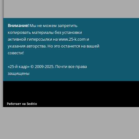
Внимание!
Мы не можем запретить
копировать материалы без установки
активной гиперссылки на www.25-k.com и
указания авторства. Но это останется на вашей
совести!
«25-й кадр» © 2009-2025. Почти все права
защищены
Работает на Seditio