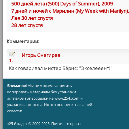
500 дней лета ((500) Days of Summer), 2009
7 дней и ночей с Мэрилин (My Week with Marilyn)
Лея 30 лет спустя
28 лет спустя
Комментарии:
Игорь Снегирев
1.
Как говаривал мистер Бёрнс: "Экселееент!"
Внимание!
Мы не можем запретить
копировать материалы без установки
активной гиперссылки на www.25-k.com и
указания авторства. Но это останется на вашей
совести!
«25-й кадр» © 2009-2025. Почти все права