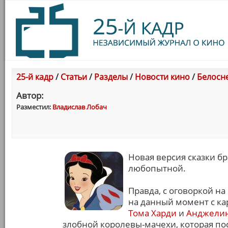
25-й кадр
/
Статьи
/
Разделы
/
Новости кино
/
Белосн
Автор:
Разместил:
Владислав Лобач
Новая версия сказки б
любопытной.
Правда, с оговоркой н
на данный момент с к
Тома Харди
и
Анджели
злобной королевы-мачехи, которая по