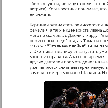
сбежавшую падчерицу (в роли которой
актриса). Когда охотник понимает, чт
ей бежать.
Картина должна стать режиссерским де
фамилия (а также сценариста Ивэна Д
Чего не скажешь о Джоли и Харди. Ан
режиссерского дебюта, а у Тома на но
МакДжи
"Это значит война"
и еще паро
и Охотника" планируют запустить уже 
может и справятся. А мы постараемся 
других деятелей поиметь денег на зн
уже пытаются снять альтернативную 
заменят семеро монахов Шаолиня. И в