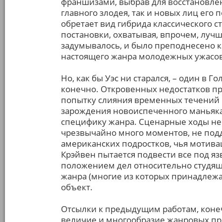
франшизами, выбрав для восстановлен
главного злодея, так и новых лиц его
обретает вид гибрида классического с
постановки, охватывая, впрочем, лучш
задумывалось, и было преподнесено 
настоящего жанра молодежных ужасов
Но, как бы Уэс ни старался, – один в Г
конечно. Откровенных недостатков п
попытку слияния временных течений в
зарождения новоиспеченного маньяка
специфику жанра. Сценарные ходы не
чрезвычайно много моментов, не под
американских подростков, чья мотивац
Крэйвен пытается подвести все под 
положением дел относительно студящ
жанра (многие из которых принадлежат
объект.
Отсылки к предыдущим работам, конеч
величие и многообразие жанровых пр