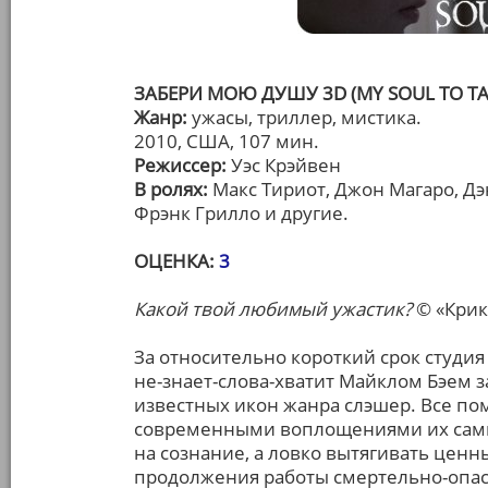
ЗАБЕРИ МОЮ ДУШУ 3D (MY SOUL TO TA
Жанр:
ужасы, триллер, мистика.
2010, США, 107 мин.
Режиссер:
Уэс Крэйвен
В ролях:
Макс Тириот, Джон Магаро, Дэ
Фрэнк Грилло и другие.
ОЦЕНКА:
3
Какой твой любимый ужастик?
© «Крик
За относительно короткий срок студия
не-знает-слова-хватит Майклом Бэем 
известных икон жанра слэшер. Все по
современными воплощениями их самих
на сознание, а ловко вытягивать ценн
продолжения работы смертельно-опа