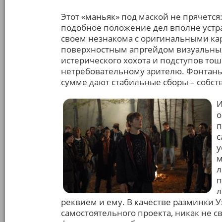
Этот «маньяк» под маской не прячется:
подобное положение дел вполне устр
своем незнакома с оригинальными кар
поверхностным апргейдом визуальных
истерического хохота и подступов то
нетребовательному зрителю. Фонтаны
сумме дают стабильные сборы – собств
И
о
п
с
у
м
л
п
л
реквием и ему. В качестве разминки У
самостоятельного проекта, никак не 