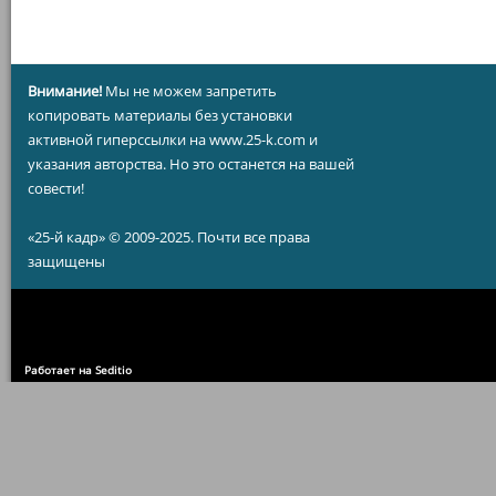
Внимание!
Мы не можем запретить
копировать материалы без установки
активной гиперссылки на www.25-k.com и
указания авторства. Но это останется на вашей
совести!
«25-й кадр» © 2009-2025. Почти все права
защищены
Работает на Seditio