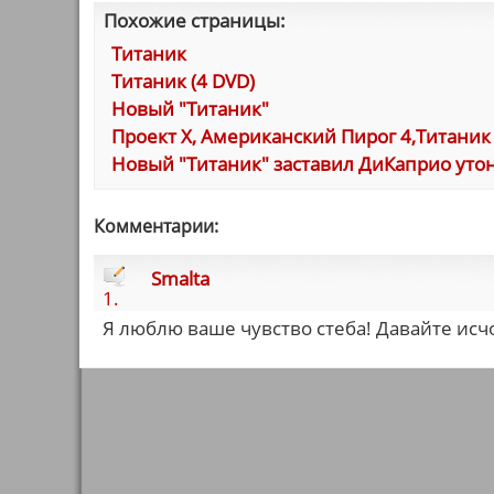
Похожие страницы:
Титаник
Титаник (4 DVD)
Новый "Титаник"
Проект Х, Американский Пирог 4,Титаник
Новый "Титаник" заставил ДиКаприо уто
Комментарии:
Smalta
1.
Я люблю ваше чувство стеба! Давайте исч