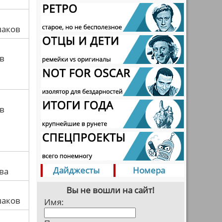
шаков
в
в
Дайджесты
Номера
ва
Вы не вошли на сайт!
шаков
Имя: