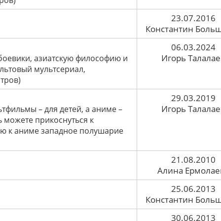
ров)
23.07.2016
Константин Боль
06.03.2024
Игорь Талалае
 боевики, азиатскую философию и
льтовый мультсериал,
тров)
29.03.2019
Игорь Талалае
ьтфильмы – для детей, а аниме –
ь можете прикоснуться к
ью к аниме западное полушарие
21.08.2010
Алина Ермолае
25.06.2013
Константин Боль
30.06.2013