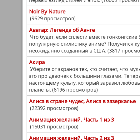
первых взгляд стилей и эпох. (16009 просмот
Noir By Nature
(9629 просмотров)
Аватар: Легенда об Аанге
Что будет, если сплести вместе гонконгские
популярную стилистику аниме? Получится ку
неожиданно созданный в США. (3817 просмо
Акира
Уберите от экранов тех, кто считает, что мул
это про девочек с большими глазами. Тепер
настоящему культу, который заразил любов
планеты. (6196 просмотров)
Алиса в стране чудес, Алиса в зазеркалье
(22392 просмотров)
Анимация желаний. Часть 1 из 3
(16031 просмотров)
Анимация желаний. Часть 2 из 3