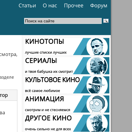
Статьи
О нас
Прочее
Форум
смотра,
разделе
тор
ва