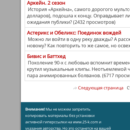
Аркейн. 2 сезон
История «Аркейна», самого дорогого мультс
долларов), подошла к концу. Оправдывает 
ожидания публики? (2432 просмотров)
Астерикс и Обеликс: Поединок вождей
Можно ли войти в одну реку дважды? А расс
новому? Как повторить то же самое, но осве
Бивис и Баттхед
Поколение 90-х с любовью вспомнит времена,
крутил музыкальные клипы. Неотъемлемой ч
пара анимированных болванов. (6717 просм
Следующая страница
Ст
Внимание!
Мы не можем запретить
копировать материалы без установки
активной гиперссылки на www.25-k.com и
указания авторства. Но это останется на вашей