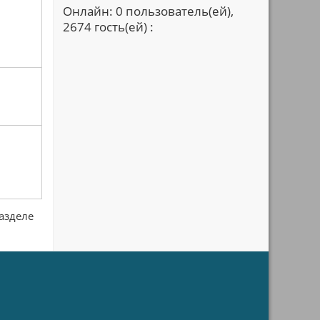
Онлайн: 0 пользователь(ей),
2674 гость(ей) :
разделе