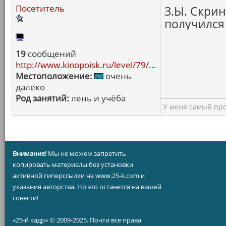
Посетитель
З.Ы. Скри
получился
19
сообщений
http://www.kinopoisk.ru/level/79/...
Местоположение:
очень
далеко
Род занятий:
лень и учёба
У меня самый про
Внимание!
Мы не можем запретить
копировать материалы без установки
активной гиперссылки на www.25-k.com и
указания авторства. Но это останется на вашей
совести!
«25-й кадр» © 2009-2025. Почти все права