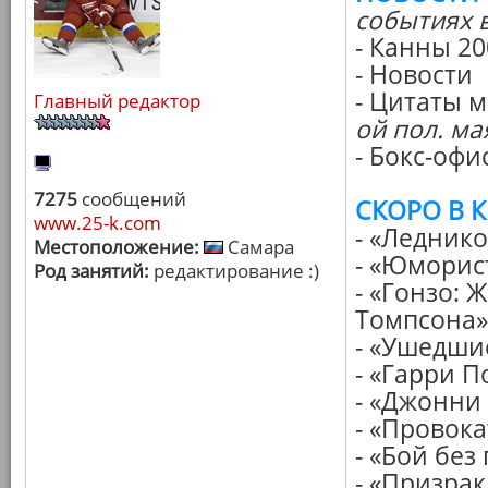
событиях 
- Канны 20
- Новости
- Цитаты 
Главный редактор
ой пол. ма
- Бокс-офи
7275
сообщений
СКОРО В 
www.25-k.com
- «Ледник
Местоположение:
Самара
- «Юморис
Род занятий:
редактирование :)
- «Гонзо: 
Томпсона»
- «Ушедши
- «Гарри 
- «Джонни 
- «Провок
- «Бой без
- «Призра