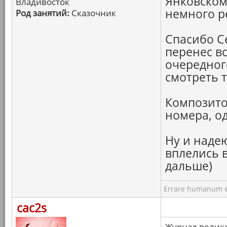
Янковском
Владивосток
немного ре
Род занятий:
Сказочник
Спасибо Се
перенес в
очередног
смотреть 
Композитор
номера, о
Ну и наде
вплелись 
дальше)
Errare humanum e
cac2s
Журнал велик