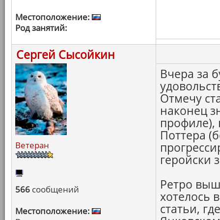
Местоположение:
Род занятий:
Сергей Сысойкин
Вчера за 
удовольств
Отмечу ст
наконец з
профиле),
Поттера (б
Ветеран
прогресси
геройски 
Ретро выш
566
сообщений
хотелось 
статьи, гд
Местоположение: