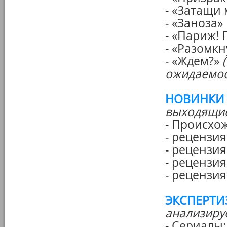
- «Затащи 
- «Заноза»
- «Париж! 
- «Разомк
- «Ждем?»
ожидаемос
НОВИНКИ
выходящие
- Происхо
- рецензия
- рецензия
- рецензи
- рецензия
ЭКСПЕРТИ
анализиру
- Сериалы