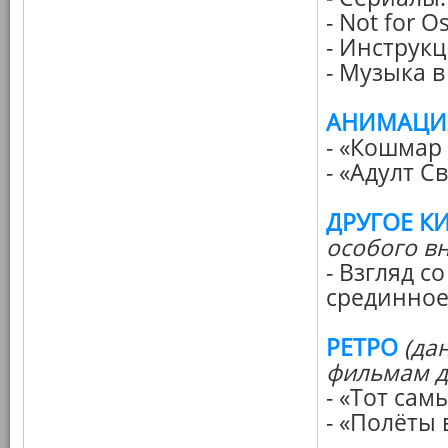
- Not for 
- Инструкц
- Музыка в
АНИМАЦИ
- «Кошмар
- «Адулт С
ДРУГОЕ К
особого в
- Взгляд с
срединное
РЕТРО
(да
фильмам д
- «Тот са
- «Полёты 