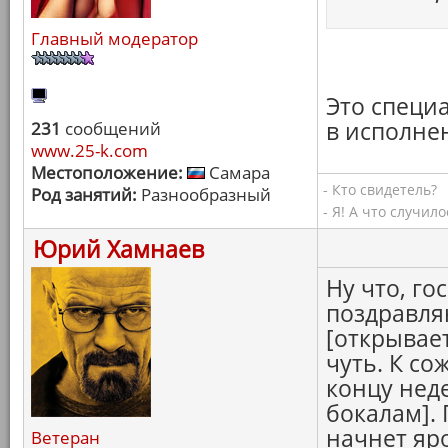
Главный модератор
Это специ
в исполне
231
сообщений
www.25-k.com
Местоположение:
Самара
- Кто свидетель?
Род занятий:
Разнообразный
- Я! А что случилос
Юрий Хамнаев
Ну что, го
поздравля
[открывае
чуть. К со
концу нед
бокалам]. 
начнет яр
Ветеран