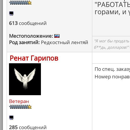
"РАБОТАТЬ!
горами, и 
613
сообщений
Местоположение:
"Я мог бы продать
Род занятий:
Редкостный лентяй
б**дь, долларов!"
Ренат Гарипов
По спец. заказ
Номер понрави
Ветеран
285
сообщений