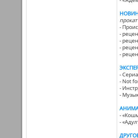
НОВИН
прокат 
- Прои
- реце
- реце
- реце
- реце
ЭКСПЕ
- Сери
- Not f
- Инст
- Музы
АНИМ
- «Кош
- «Аду
ДРУГО