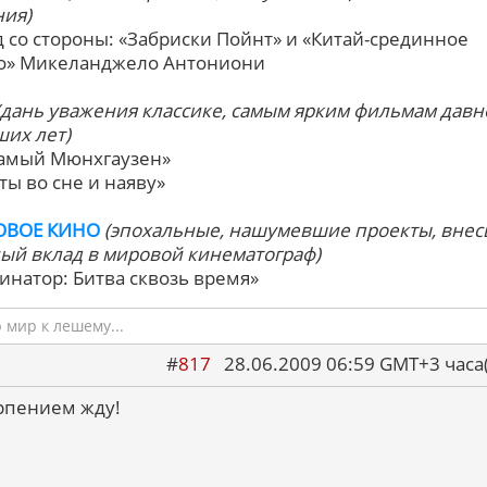
ия)
яд со стороны: «Забриски Пойнт» и «Китай-срединное
о» Микеланджело Антониони
(дань уважения классике, самым ярким фильмам давн
их лет)
 самый Мюнхгаузен»
ты во сне и наяву»
ОВОЕ КИНО
(эпохальные, нашумевшие проекты, вне
ый вклад в мировой кинематограф)
минатор: Битва сквозь время»
мир к лешему...
#
817
28.06.2009 06:59 GMT+3 ча
рпением жду!