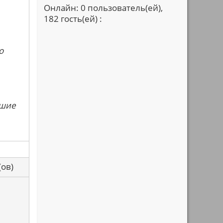
Онлайн: 0 пользователь(ей),
182 гость(ей) :
о
сшие
са(ов)