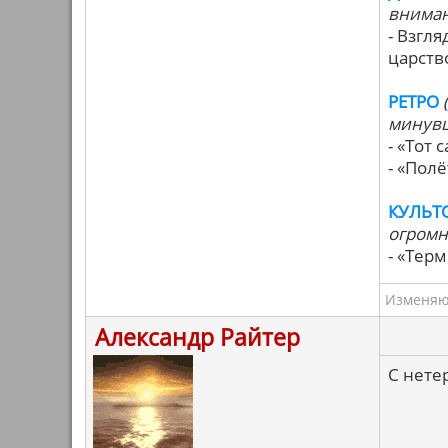
вниман
- Взгл
царств
РЕТРО
минувш
- «Тот
- «Полё
КУЛЬТ
огромн
- «Тер
Изменяю 
Александр Райтер
С нете