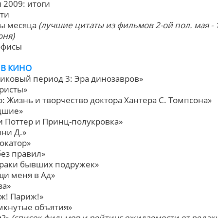
ы 2009: итоги
сти
ты месяца
(лучшие цитаты из фильмов 2-ой пол. мая - 
юня)
-офисы
 В КИНО
никовый период 3: Эра динозавров»
ристы»
зо: Жизнь и творчество доктора Хантера С. Томпсона»
дшие»
ри Поттер и Принц-полукровка»
нни Д.»
вокатор»
без правил»
зраки бывших подружек»
ащи меня в Ад»
за»
иж! Париж!»
омкнутые объятия»
м?»
(список фильмов и рейтинг ожидаемости от редак