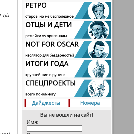
1-ой
Дайджесты
Номера
Вы не вошли на сайт!
Имя:
ции)