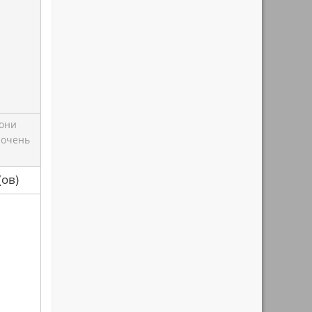
 они
 очень
са(ов)