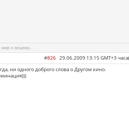
мир к лешему...
#
826
29.06.2009 13:15 GMT+3 ча
егда, ни одного доброго слова о Другом кино.
минация)))