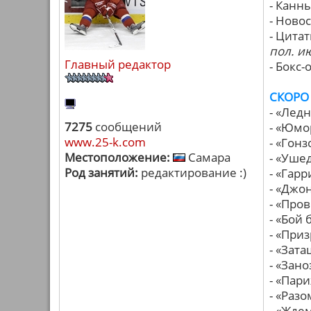
- Канн
- Ново
- Цита
пол. и
Главный редактор
- Бокс
СКОРО
- «Лед
7275
сообщений
- «Юмо
www.25-k.com
- «Гон
Местоположение:
Самара
- «Уше
Род занятий:
редактирование :)
- «Гар
- «Джо
- «Про
- «Бой 
- «При
- «Зат
- «Зано
- «Пар
- «Раз
- «Жде