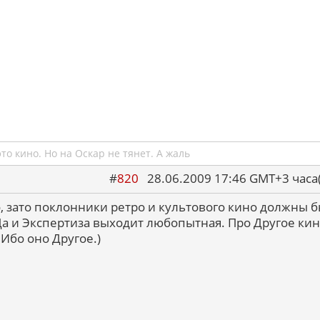
это кино. Но на Оскар не тянет. А жаль
#
820
28.06.2009 17:46 GMT+3 ча
, зато поклонники ретро и культового кино должны 
Да и Экспертиза выходит любопытная. Про Другое ки
 Ибо оно Другое.)