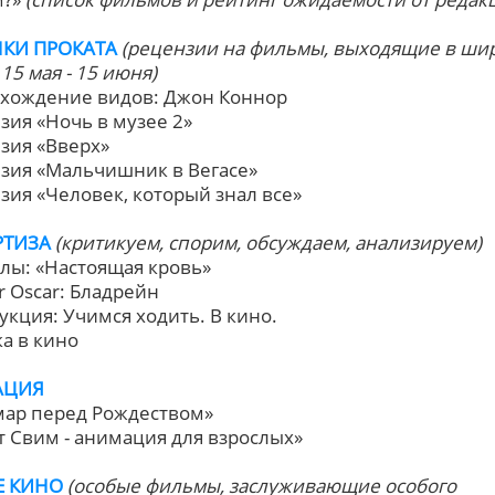
КИ ПРОКАТА
(рецензии на фильмы, выходящие в ши
15 мая - 15 июня)
схождение видов: Джон Коннор
нзия «Ночь в музее 2»
нзия «Вверх»
нзия «Мальчишник в Вегасе»
нзия «Человек, который знал все»
РТИЗА
(критикуем, спорим, обсуждаем, анализируем)
алы: «Настоящая кровь»
or Oscar: Бладрейн
рукция: Учимся ходить. В кино.
ка в кино
АЦИЯ
мар перед Рождеством»
лт Свим - анимация для взрослых»
Е КИНО
(особые фильмы, заслуживающие особого