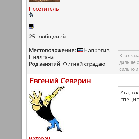
Посетитель
25
сообщений
Местоположение:
Напротив
Кто сказ
Ниллгана
дальше о
Род занятий:
Фигней страдаю
сильно л
Евгений Северин
Ага, то
специф
Ветеран