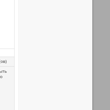
са(ов)
быть
но