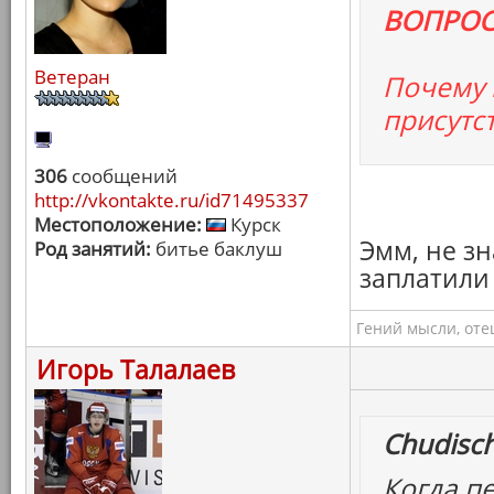
ВОПРОС 
Ветеран
Почему 
присутс
306
сообщений
http://vkontakte.ru/id71495337
Местоположение:
Курск
Эмм, не з
Род занятий:
битье баклуш
заплатили
Гений мысли, оте
Игорь Талалаев
Chudisch
Когда п