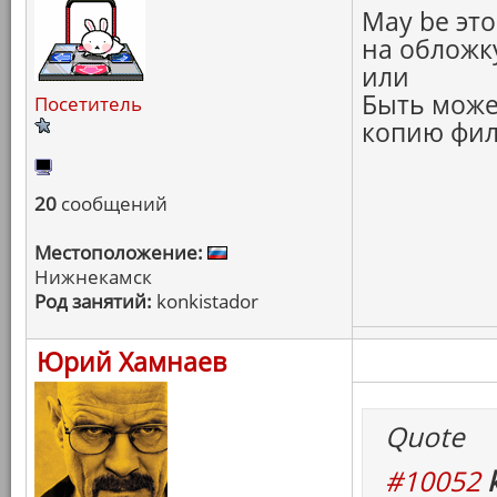
May be это
на обложку
или
Быть може
Посетитель
копию филь
20
сообщений
Местоположение:
Нижнекамск
Род занятий:
konkistador
Юрий Хамнаев
Quote
#10052