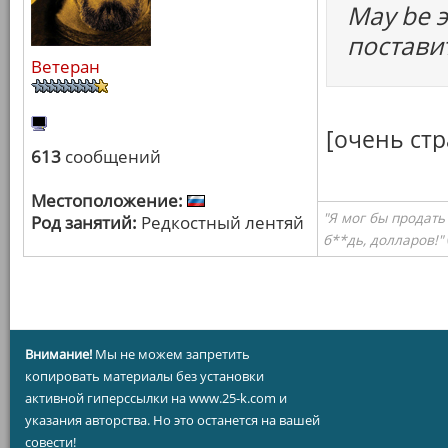
May be 
поставит
Ветеран
[очень ст
613
сообщений
Местоположение:
"Я мог бы продать
Род занятий:
Редкостный лентяй
б**дь, долларов!"
Внимание!
Мы не можем запретить
копировать материалы без установки
активной гиперссылки на www.25-k.com и
указания авторства. Но это останется на вашей
совести!