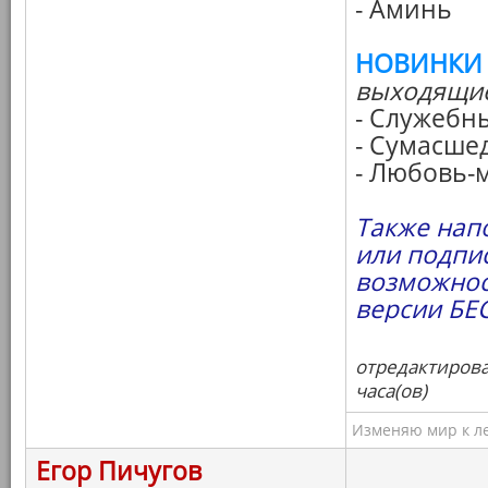
- Аминь
НОВИНКИ
выходящие
- Служебн
- Сумасше
- Любовь-
Также нап
или подпи
возможнос
версии БЕ
отредактирова
часа(ов)
Изменяю мир к ле
Егор Пичугов