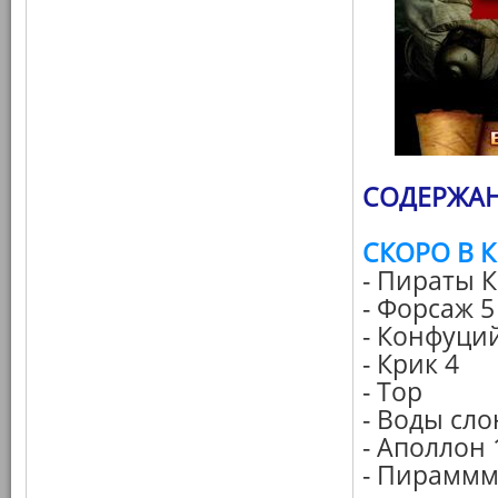
СОДЕРЖАН
СКОРО В 
- Пираты 
- Форсаж 5
- Конфуци
- Крик 4
- Тор
- Воды сло
- Аполлон 
- Пирамм