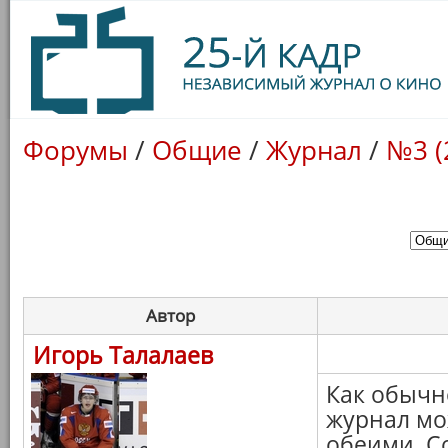
Форумы
/
Общие
/
Журнал
/
№3 (
Автор
Игорь Талалаев
Как обычно
журнал мо
обеими. С