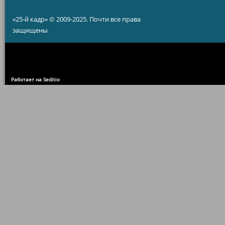
«25-й кадр» © 2009-2025. Почти все права
защищены
Работает на Seditio