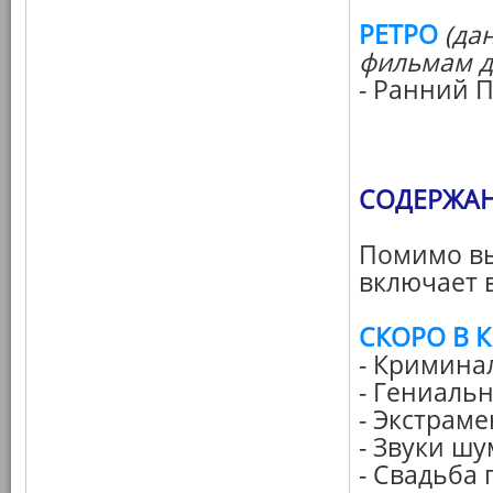
РЕТРО
(да
фильмам д
- Ранний 
СОДЕРЖАНИ
Помимо в
включает в
СКОРО В 
- Кримина
- Гениаль
- Экстраме
- Звуки шу
- Свадьба