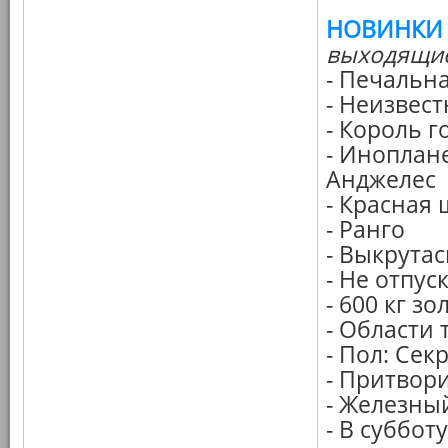
НОВИНКИ
выходящие
- Печальн
- Неизвес
- Король г
- Иноплане
Анджелес
- Красная
- Ранго
- Выкрута
- Не отпус
- 600 кг зо
- Области
- Пол: Се
- Притвор
- Железны
- В субботу