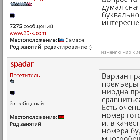
думал сна
буквально 
интересне
7275
сообщений
www.25-k.com
Местоположение:
Самара
Род занятий:
редактирование :)
Изменяю мир к ле
spadar
Вариант р
Посетитель
премьеры м
ниодна пр
сравнитьс
3
сообщений
Есть очен
номер гото
Местоположение:
и, в качес
Род занятий:
номера бу
многообе