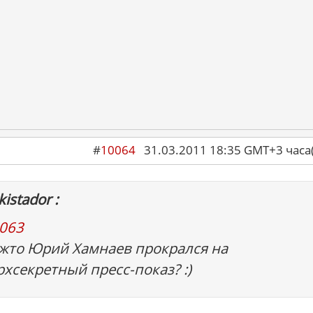
#
10064
31.03.2011 18:35 GMT+3 ча
istador :
063
жто Юрий Хамнаев прокрался на
рхсекретный пресс-показ? :)