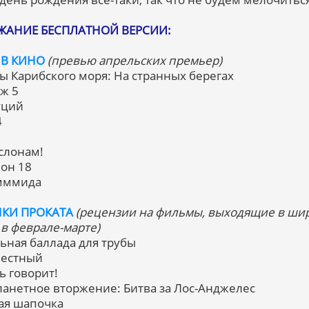
ЖАНИЕ БЕСПЛАТНОЙ ВЕРСИИ:
 В КИНО
(превью апрельских премьер)
ты Карибского моря: На странных берегах
аж 5
уций
4
 слонам!
лон 18
мммида
КИ ПРОКАТА
(рецензии на фильмы, выходящие в ши
 в феврале-марте)
льная баллада для трубы
вестный
ь говорит!
ланетное вторжение: Битва за Лос-Анджелес
ная шапочка