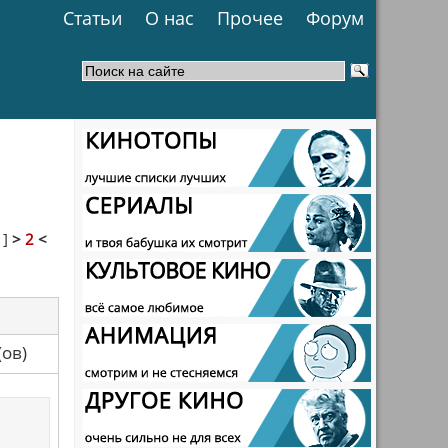
Статьи
О нас
Прочее
Форум
1
]
>
2
<
са(ов)