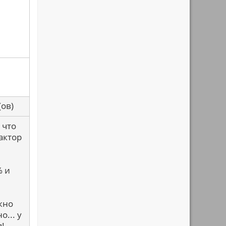
са(ов)
 что
актор
% и
жно
... у
я!