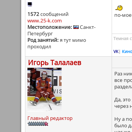
1572
сообщений
по-мое
www.25-k.com
Местоположение:
Санкт-
Петербург
Темная с
Род занятий:
я тут мимо
проходил
VK
|
Кин
Игорь Талалаев
Раз ник
все пр
раздел
Да, эт
через 
Главный редактор
Ну а п
было д
нас же