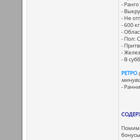
- Ранго
- Выкр
- Не о
- 600 к
- Обла
- Пол:
- Прит
- Желе
- В суб
РЕТРО
минувш
- Ранн
СОДЕРЖ
Помимо
бонусы