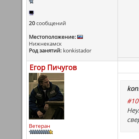
20
сообщений
Местоположение:
Нижнекамск
Род занятий:
konkistador
Егор Пичугов
konk
#10
Неу
све
Ветеран