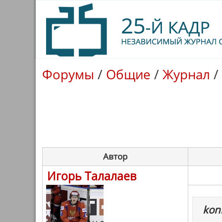
Форумы
/
Общие
/
Журнал
/
Автор
Игорь Талалаев
konk