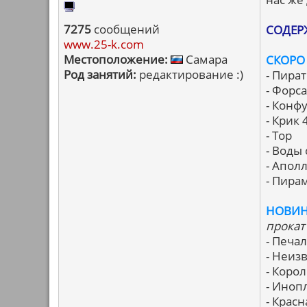
7275
сообщений
СОДЕР
www.25-k.com
Местоположение:
Самара
СКОРО
Род занятий:
редактирование :)
- Пира
- Форс
- Конф
- Крик 
- Тор
- Воды
- Апол
- Пира
НОВИН
прокат
- Печа
- Неиз
- Корол
- Иноп
- Крас