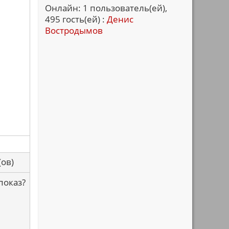
Онлайн: 1 пользователь(ей),
495 гость(ей) :
Денис
Востродымов
са(ов)
показ?