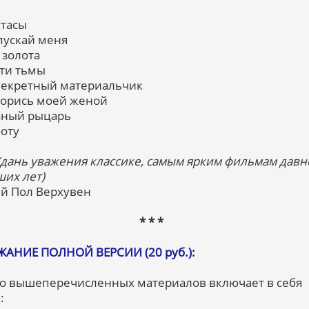
утасы
тпускай меня
г золота
сти тьмы
 Секретный материальчик
ворись моей женой
зный рыцарь
боту
(дань уважения классике, самым ярким фильмам давн
их лет)
ий Пол Верхувен
* * *
АНИЕ ПОЛНОЙ ВЕРСИИ (20 руб.):
 вышеперечисленных материалов включает в себя
: