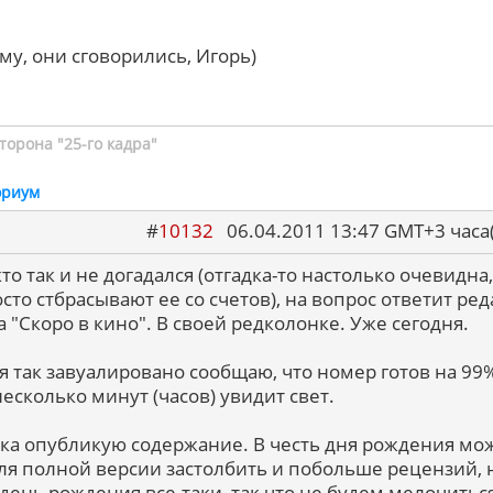
му, они сговорились, Игорь)
торона "25-го кадра"
ориум
#
10132
06.04.2011 13:47 GMT+3 ча
то так и не догадался (отгадка-то настолько очевидна,
осто стбрасывают ее со счетов), на вопрос ответит ред
а "Скоро в кино". В своей редколонке. Уже сегодня.
о я так завуалировано сообщаю, что номер готов на 99
несколько минут (часов) увидит свет.
ока опубликую содержание. В честь дня рождения мо
ля полной версии застолбить и побольше рецензий, но
 день рождения все-таки, так что не будем мелочитьс