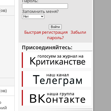
Пароль:
са(ов)
Запомнить меня?
Быстрая регистрация
Забыли
пароль?
Присоединяйтесь:
са(ов)
о
тний