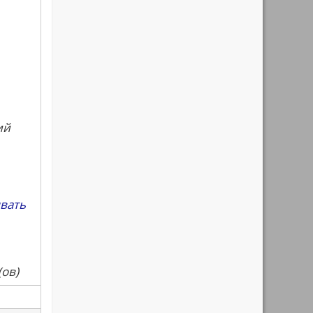
ий
ывать
(ов)