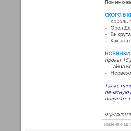
Помимо вы
СКОРО В 
– "Король 
– "Орел Де
– "Выкрута
– "Как знать
НОВИНКИ 
прокат 15 
– "Тайна К
– "Норвеж
Также напо
печатную 
получать 
отредактир
Изменяю мир 