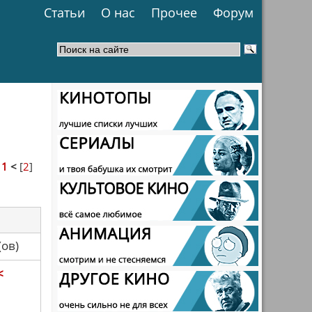
Статьи
О нас
Прочее
Форум
>
1
<
[
2
]
са(ов)
<