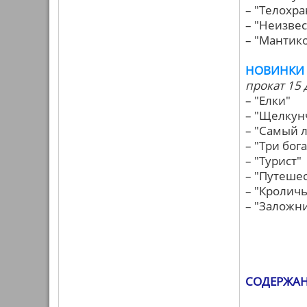
– "Телохр
– "Неизве
– "Мантик
НОВИНКИ 
прокат 15 
– "Елки"
– "Щелкун
– "Самый 
– "Три бо
– "Турист"
– "Путеше
– "Кроличь
– "Заложн
СОДЕРЖАНИ