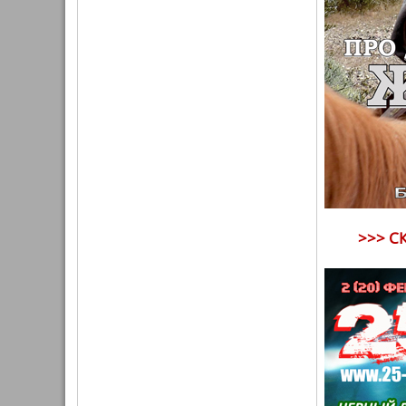
>>> С