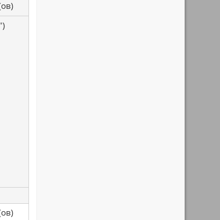
са(ов)
")
са(ов)