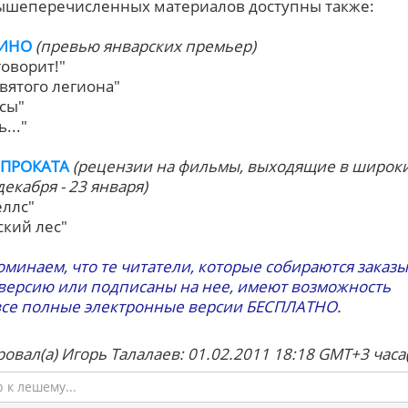
шеперечисленных материалов доступны также:
КИНО
(превью январских премьер)
говорит!"
вятого легиона"
сы"
..."
ПРОКАТА
(рецензии на фильмы, выходящие в широк
декабря - 23 января)
еллс"
ский лес"
минаем, что те читатели, которые собираются заказ
версию или подписаны на нее, имеют возможность
все полные электронные версии БЕСПЛАТНО.
овал(а) Игорь Талалаев: 01.02.2011 18:18 GMT+3 часа
к лешему...