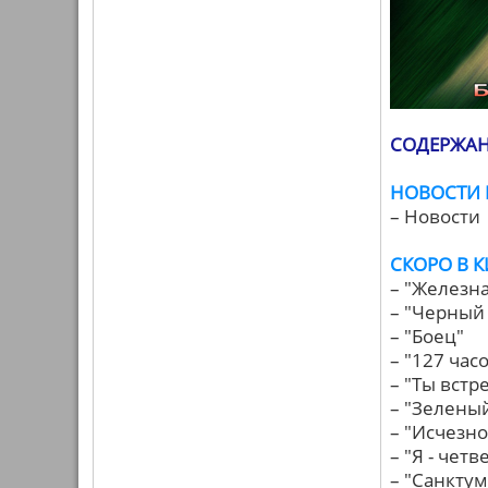
СОДЕРЖАН
НОВОСТИ
– Новости
СКОРО В 
– "Железна
– "Черный
– "Боец"
– "127 час
– "Ты вст
– "Зелены
– "Исчезно
– "Я - чет
– "Санктум