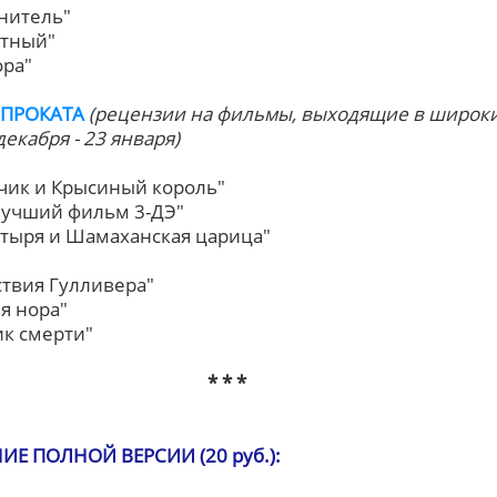
анитель"
стный"
ора"
ПРОКАТА
(рецензии на фильмы, выходящие в широк
декабря - 23 января)
чик и Крысиный король"
лучший фильм 3-ДЭ"
гатыря и Шамаханская царица"
ствия Гулливера"
я нора"
ик смерти"
* * *
Е ПОЛНОЙ ВЕРСИИ (20 руб.):