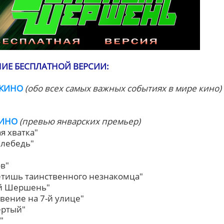
ИЕ БЕСПЛАТНОЙ ВЕРСИИ:
 КИНО
(обо всех самых важных событиях в мире кино)
КИНО
(превью январских премьер)
я хватка"
 лебедь"
ов"
ретишь таинственного незнакомца"
й Шершень"
вение на 7-й улице"
вертый"
"