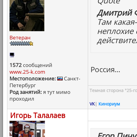
Quote
Дмитрий Ф
Там какая-
неплохие 
Ветеран
действите
1572
сообщений
Россия...
www.25-k.com
Местоположение:
Санкт-
Петербург
Темная сторона "25-го
Род занятий:
я тут мимо
проходил
VK
|
Кинориум
Игорь Талалаев
Егор Пичу