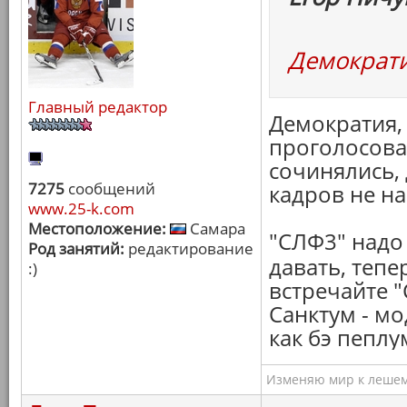
Демократ
Главный редактор
Демократия, 
проголосова
сочинялись, 
7275
сообщений
кадров не н
www.25-k.com
Местоположение:
Самара
"СЛФ3" надо
Род занятий:
редактирование
давать, тепе
:)
встречайте "
Санктум - мо
как бэ пеплу
Изменяю мир к лешему