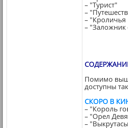
– "Турист"
– "Путешест
– "Кроличья
– "Заложник
СОДЕРЖАНИЕ 
Помимо выш
доступны так
СКОРО В КИ
– "Король го
– "Орел Девя
– "Выкрутасы