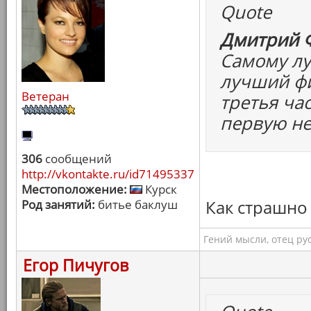
Quote
Дмитрий Ф
Самому лу
лучший фи
Ветеран
третья ча
первую н
306
сообщений
http://vkontakte.ru/id71495337
Местоположение:
Курск
Как страшно жи
Род занятий:
битье баклуш
Гений мысли, отец ру
Егор Пичугов