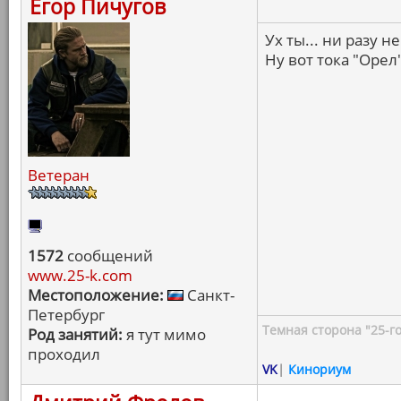
Егор Пичугов
Ух ты... ни разу 
Ну вот тока "Орел
Ветеран
1572
сообщений
www.25-k.com
Местоположение:
Санкт-
Петербург
Темная сторона "25-го
Род занятий:
я тут мимо
проходил
VK
|
Кинориум