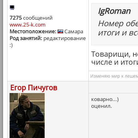
IgRoman
7275
сообщений
Номер обе
www.25-k.com
итоги и вс
Местоположение:
Самара
Род занятий:
редактирование
:)
Товарищи, не
числе и итог
Изменяю мир к лешему
Егор Пичугов
коварно...)
оценил.