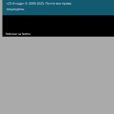
«25-й кадр» © 2009-2025. Почти все права
защищены
Работает на Seditio