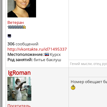
Ветеран
306
сообщений
http://vkontakte.ru/id71495337
Местоположение:
Курск
Род занятий:
битье баклуш
Гений мысли, отец ру
IgRoman
Номер обещает бы
Посетитель