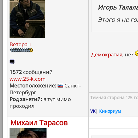
Игорь Талал
Этого я не г
Ветеран
Демократия
, не?
1572
сообщений
www.25-k.com
Местоположение:
Санкт-
Петербург
Темная сторона "25-го
Род занятий:
я тут мимо
проходил
VK
|
Кинориум
Михаил Тарасов