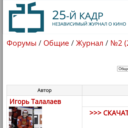
Форумы
/
Общие
/
Журнал
/
№2 (
Автор
Игорь Талалаев
>>> СКАЧА