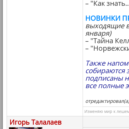
– "Как знать..
НОВИНКИ П
выходящие в
января)
– "Тайна Кел
– "Норвежски
Также напоми
собираются 
подписаны н
все полные 
отредактировал(а)
Изменяю мир к лешему
Игорь Талалаев