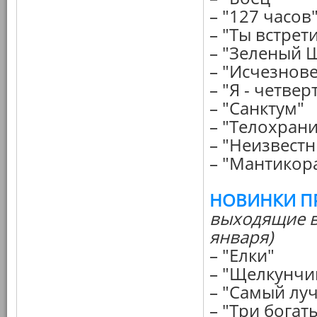
– "127 часов
– "Ты встре
– "Зеленый 
– "Исчезнове
– "Я - четвер
– "Санктум"
– "Телохран
– "Неизвест
– "Мантикор
НОВИНКИ П
выходящие в
января)
– "Елки"
– "Щелкунчи
– "Самый лу
– "Три бога