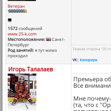
Ветеран
1572
сообщений
www.25-k.com
Местоположение:
Санкт-
Петербург
Темная сторона "25-го
Род занятий:
я тут мимо
проходил
VK
|
Кинориум
Игорь Талалаев
Премьера об
Все внимани
Мне почему-
(та, что с "О