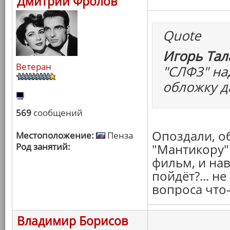
Дмитрий Фролов
Quote
Игорь Тал
Ветеран
"СЛФ3" на
обложку да
569
сообщений
Опоздали, об
Местоположение:
Пенза
Род занятий:
"Мантикору" 
фильм, и нав
пойдёт?... н
вопроса что
Владимир Борисов