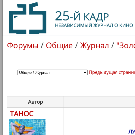
Форумы
/
Общие
/
Журнал
/
"Зол
Предыдущая страни
Автор
ТАНОС
Л