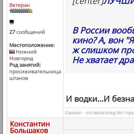
[center]
ЛУЧШИ
Ветеран
В России воо
27
сообщений
кино? А, вон "
Местоположение:
ж слишком про
Нижний
Не хватает др
Новгород
Род занятий:
просиживательница
штанов
И водки...И безн
Самокат - это велосипед без тор
Константин
Большаков