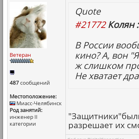
Quote
#21772
Колян :
В России воо
кино? А, вон "
Ветеран
ж слишком про
Не хватает др
487
сообщений
Местоположение:
Миасс-Челябинск
Род занятий:
"Защитники"были
инженер II
разрешает их смо
категории