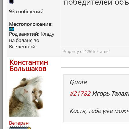
победителей объ
93
сообщений
Местоположение:
Род занятий:
Кладу
на баланс во
Вселенной.
Property of "25th Frame"
Константин
Большаков
Quote
#21782
Игорь Талала
Костя, тебе уже можн
Ветеран