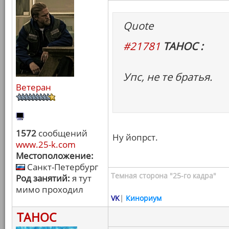
Quote
#21781
ТАНОС :
Упс, не те братья.
Ветеран
1572
сообщений
Ну йопрст.
www.25-k.com
Местоположение:
Санкт-Петербург
Темная сторона "25-го кадра"
Род занятий:
я тут
мимо проходил
VK
|
Кинориум
ТАНОС