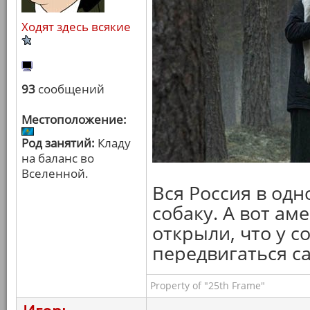
Ходят здесь всякие
93
сообщений
Местоположение:
Род занятий:
Кладу
на баланс во
Вселенной.
Вся Россия в одн
собаку. А вот ам
открыли, что у с
передвигаться с
Property of "25th Frame"