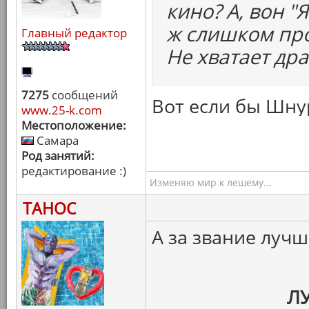
кино? А, вон "
ж слишком про
Главный редактор
Не хватает др
7275
сообщений
Вот если бы Шнур
www.25-k.com
Местоположение:
Самара
Род занятий:
редактирование :)
Изменяю мир к лешему...
ТАНОС
А за звание луч
Л