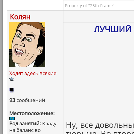
Property of "25th Frame"
Колян
ЛУЧШИЙ 
Ходят здесь всякие
93
сообщений
Местоположение:
Ну, все довольн
Род занятий:
Кладу
на баланс во
тюрьме. Во втор