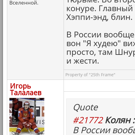
Вселенной.
конуре. Главный
Хэппи-энд, блин.
В России вообще
вон "Я худею" ви
просто, там Шну
и жести.
Property of "25th Frame"
Игорь
Талалаев
Quote
#21772
Колян :
В России воо