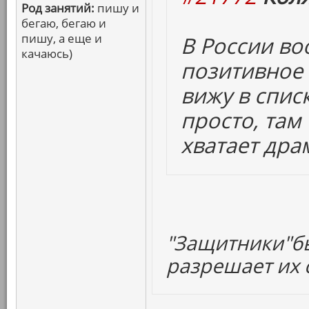
Род занятий:
пишу и
бегаю, бегаю и
пишу, а еще и
В России в
качаюсь)
позитивное 
вижу в спис
просто, там
хватает дра
"Защитники"бы
разрешает их с