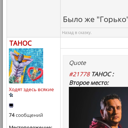
Было же "Горько"
Назад в сказку.
ТАНОС
Quote
#21778
ТАНОС :
Второе место:
Ходят здесь всякие
74
сообщений
Местоположение: