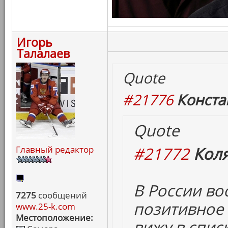
Игорь
Талалаев
Quote
#21776
Конста
Quote
#21772
Коля
Главный редактор
В России в
7275
сообщений
позитивное 
www.25-k.com
Местоположение:
вижу в спис