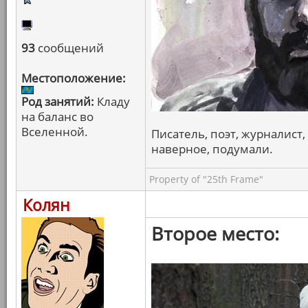
93
сообщений
Местоположение:
Род занятий:
Кладу
на баланс во
Вселенной.
Писатель, поэт, журналист, 
наверное, подумали.
Property of "25th Frame"
Колян
Второе место: