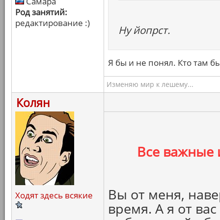
Самара
Род занятий:
редактирование :)
Ну йопрст.
Я бы и не понял. Кто там б
Изменяю мир к лешему...
Колян
Все важные 
Вы от меня, наве
Ходят здесь всякие
время. А я от ва