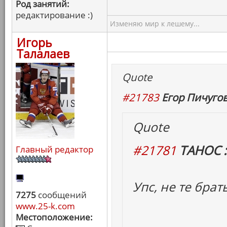
Род занятий:
редактирование :)
Изменяю мир к лешему...
Игорь
Талалаев
Quote
#21783
Егор Пичугов
Quote
#21781
ТАНОС :
Главный редактор
Упс, не те брат
7275
сообщений
www.25-k.com
Местоположение: