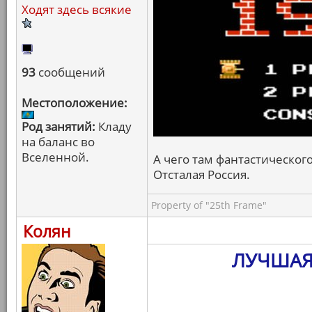
Ходят здесь всякие
93
сообщений
Местоположение:
Род занятий:
Кладу
на баланс во
Вселенной.
А чего там фантастическог
Отсталая Россия.
Property of "25th Frame"
Колян
ЛУЧШАЯ