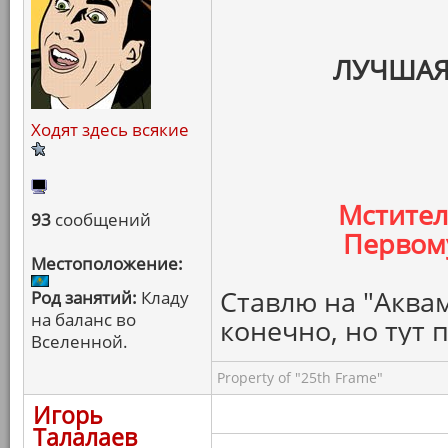
ЛУЧШАЯ
Ходят здесь всякие
Мстител
93
сообщений
Первому
Местоположение:
Ставлю на "Аквам
Род занятий:
Кладу
на баланс во
конечно, но тут 
Вселенной.
Property of "25th Frame"
Игорь
Талалаев