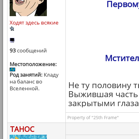
Первому
Ходят здесь всякие
93
сообщений
Мстител
Местоположение:
Род занятий:
Кладу
на баланс во
Не ту половину т
Вселенной.
Выжившая часть 
закрытыми глаза
Property of "25th Frame"
ТАНОС