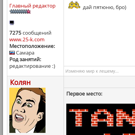
Главный редактор
дай пятюню, бро)
7275
сообщений
www.25-k.com
Местоположение:
Самара
Род занятий:
редактирование :)
Изменяю мир к лешему...
Колян
Первое место: