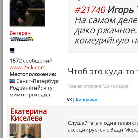
#21740
Игорь 
На самом деле
дико ржачное.
Ветеран
комедийную н
1572
сообщений
www.25-k.com
Чтоб это куда-то
Местоположение:
Санкт-Петербург
Темная сторона "25-го кадра"
Род занятий:
я тут
мимо проходил
VK
|
Кинориум
Екатерина
Киселева
Слушайте, а я одна такая с
ассоциируется с Эдди Мерф