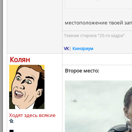
местоположение твоей зап
Темная сторона "25-го кадра"
VK
|
Кинориум
Колян
Второе место:
Ходят здесь всякие