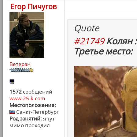
Егор Пичугов
Quote
#21749
Колян :
Третье место:
Ветеран
1572
сообщений
www.25-k.com
Местоположение:
Санкт-Петербург
Род занятий:
я тут
мимо проходил