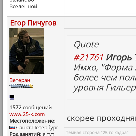
Вселенной.
Егор Пичугов
Quote
#21761
Игорь 
Имхо, "Форма 
более чем пол
Ветеран
уровня Гильер
1572
сообщений
www.25-k.com
скорее проходня
Местоположение:
Санкт-Петербург
Темная сторона "25-го кадра"
Род занятий:
я тут