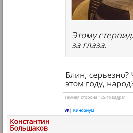
Этому стероид
за глаза.
Блин, серьезно?
этом году, народ?
Темная сторона "25-го кадра"
VK
|
Кинориум
Константин
Большаков