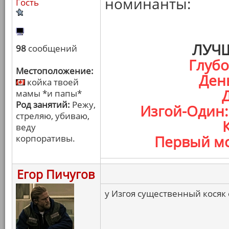
номинанты:
Гость
ЛУЧ
98
сообщений
Глуб
Местоположение:
Ден
койка твоей
мамы *и папы*
Род занятий:
Режу,
Изгой-Один:
стреляю, убиваю,
веду
корпоративы.
Первый мс
Егор Пичугов
у Изгоя существенный косяк