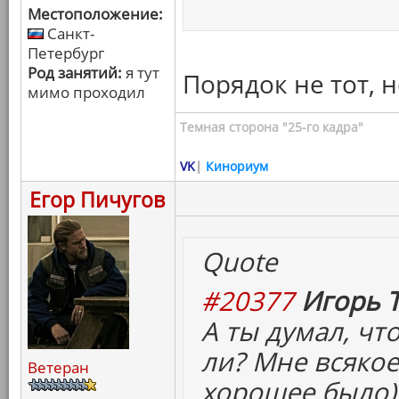
Местоположение:
Санкт-
Петербург
Род занятий:
я тут
Порядок не тот, н
мимо проходил
Темная сторона "25-го кадра"
VK
|
Кинориум
Егор Пичугов
Quote
#20377
Игорь Т
А ты думал, чт
ли? Мне всякое
Ветеран
хорошее было)