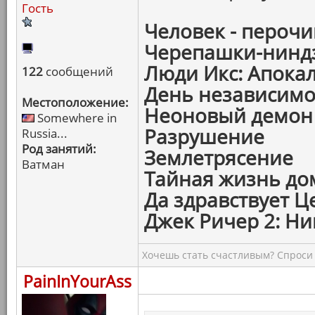
Гость
Человек - пероч
Черепашки-ниндз
Люди Икс: Апока
122
сообщений
День независимо
Местоположение:
Неоновый демон
Somewhere in
Разрушение
Russia...
Род занятий:
Землетрясение
Ватман
Тайная жизнь д
Да здравствует Ц
Джек Ричер 2: Н
Хочешь стать счастливым? Спроси 
PainInYourAss