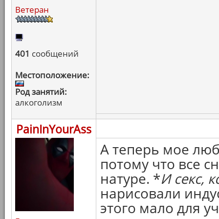
Ветеран
401
сообщений
Местоположение:
Род занятий:
алкоголизм
PainInYourAss
А теперь мое люб
потому что все 
натуре. *
И секс, к
нарисовали индус
этого мало для уч