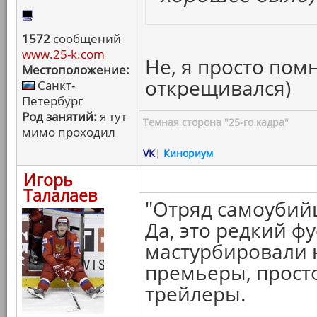
1572
сообщений
www.25-k.com
Не, я просто пом
Местоположение:
открещивался)
Санкт-
Петербург
Род занятий:
я тут
Темная сторона "25-го кадра"
мимо проходил
VK
|
Кинориум
Игорь
Талалаев
"Отряд самоубий
Да, это редкий ф
мастурбировали н
премьеры, прост
трейлеры.