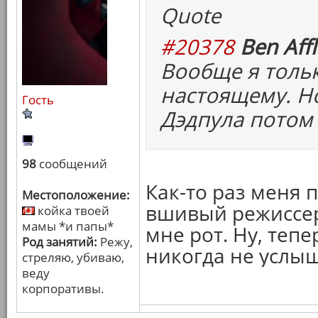
Quote
#20378
Ben Affl
Вообще я толь
настоящему. Но
Гость
Дэдпула потом 
98
сообщений
Как-то раз меня 
Местоположение:
вшивый режиссер
койка твоей
мамы *и папы*
мне рот. Ну, теп
Род занятий:
Режу,
никогда не услыш
стреляю, убиваю,
веду
корпоративы.