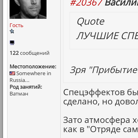
#20367
Васили
Quote
Гость
ЛУЧШИЕ СП
122
сообщений
Местоположение:
Зря "Прибытие"
Somewhere in
Russia...
Род занятий:
Спецэффектов бы
Ватман
сделано, но дово
Зато атмосфера х
как в "Отряде са