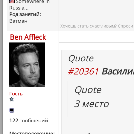
Somewhere in
Russia...
Род занятий:
Ватман
Хочешь стать счастливым? Спроси 
Ben Affleck
Quote
#20361
Васили
Quote
Гость
3 место
122
сообщений
Местоположение: