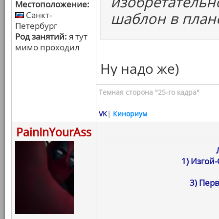
изобретательно
Местоположение:
шаблон в план
Санкт-
Петербург
Род занятий:
я тут
мимо проходил
Ну надо же)
Темная сторона "25-го кадра"
VK
|
Кинориум
PainInYourAss
1) Изгой
3) Пер