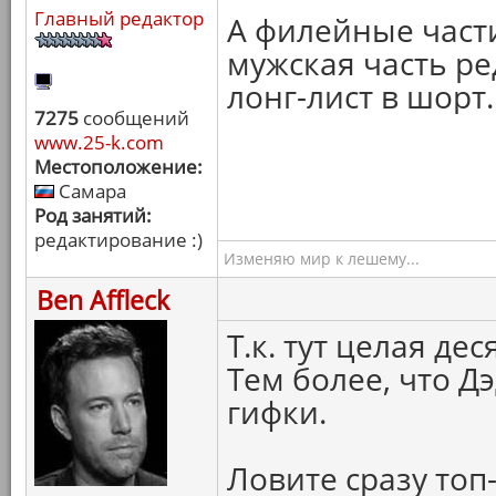
Главный редактор
А филейные част
мужская часть р
лонг-лист в шорт.
7275
сообщений
www.25-k.com
Местоположение:
Самара
Род занятий:
редактирование :)
Изменяю мир к лешему...
Ben Affleck
Т.к. тут целая де
Тем более, что Д
гифки.
Ловите сразу топ-