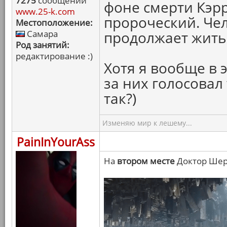
7275
сообщений
фоне смерти Кэрр
www.25-k.com
пророческий. Чел
Местоположение:
Самара
продолжает жить.
Род занятий:
редактирование :)
Хотя я вообще в э
за них голосовал
так?)
Изменяю мир к лешему...
PainInYourAss
На
втором месте
Доктор Шер