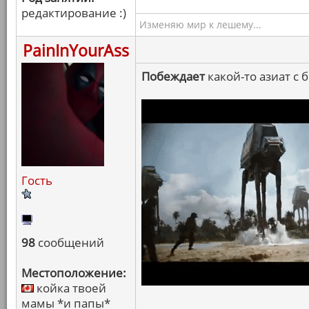
редактирование :)
Изменяю мир к лешему...
PainInYourAss
Побеждает
какой-то азиат с
Гость
98
сообщений
Местоположение:
койка твоей
мамы *и папы*