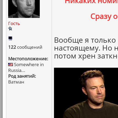
Никаких номин
Сразу 
Гость
Вообще я только
настоящему. Но н
122
сообщений
потом хрен затк
Местоположение:
Somewhere in
Russia...
Род занятий:
Ватман