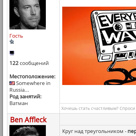
Гость
122
сообщений
Местоположение:
Somewhere in
Russia...
Род занятий:
Ватман
Хочешь стать счастливым? Спроси 
Ben Affleck
Круг над треугольником -
пе