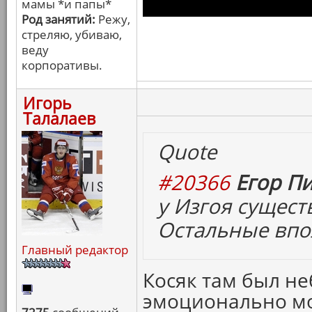
мамы *и папы*
Род занятий:
Режу,
стреляю, убиваю,
веду
корпоративы.
Игорь
Талалаев
Quote
#20366
Егор Пи
у Изгоя сущест
Остальные впо
Главный редактор
Косяк там был не
эмоционально мо