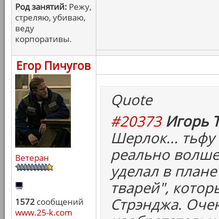
Род занятий:
Режу,
стреляю, убиваю,
веду
корпоративы.
Егор Пичугов
Quote
#20373
Игорь Т
Шерлок... тьфу 
реально волше
Ветеран
уделал в плане
тварей", котор
Стрэнджа. Оче
1572
сообщений
www.25-k.com