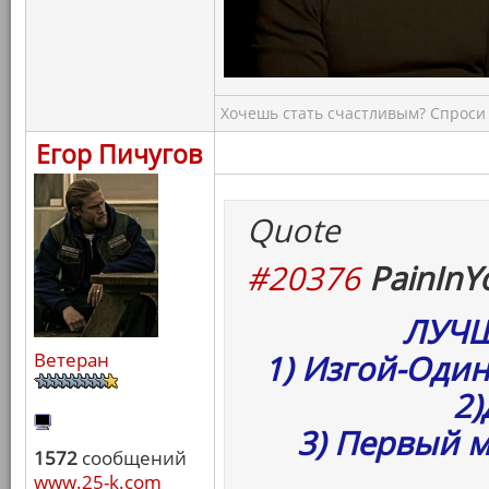
Хочешь стать счастливым? Спроси 
Егор Пичугов
Quote
#20376
PainInY
ЛУЧШ
Ветеран
1) Изгой-Оди
2)
3) Первый 
1572
сообщений
www.25-k.com