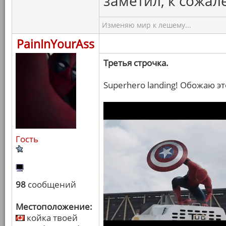
заметил, к сожал
Изменяю мир к лешему...
PainInYourAss
Третья строчка.
Superhero landing! Обожаю эт
Гость
98
сообщений
Местоположение:
койка твоей