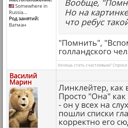
Вообще, "Помн
Somewhere in
Но на картинке
Russia...
Род занятий:
что ребус тако
Ватман
"Помнить", "Вспом
голландского чел
Хочешь стать счастливым? Спроси 
Василий
Марин
Линклейтер, как 
Просто "Она" как
- он у всех на сл
пошли списки гл
корректно его сю