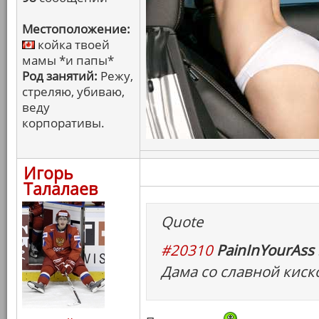
Местоположение:
койка твоей
мамы *и папы*
Род занятий:
Режу,
стреляю, убиваю,
веду
корпоративы.
Игорь
Талалаев
Quote
#20310
PainInYourAss 
Дама со славной киск