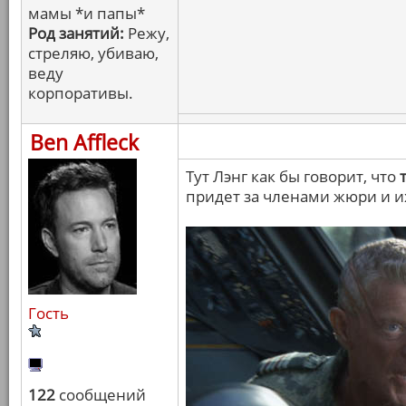
мамы *и папы*
Род занятий:
Режу,
стреляю, убиваю,
веду
корпоративы.
Ben Affleck
Тут Лэнг как бы говорит, что
придет за членами жюри и и
Гость
122
сообщений