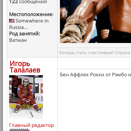
122
сообщений
Местоположение:
Somewhere in
Russia...
Род занятий:
Ватман
Хочешь стать счастливым? Спроси 
Игорь
Талалаев
Бен Аффлек Рокки от Рэмбо н
Главный редактор