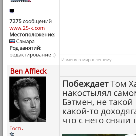
7275
сообщений
www.25-k.com
Местоположение:
Самара
Род занятий:
редактирование :)
Изменяю мир к лешему...
Ben Affleck
Побеждает
Том Ха
накостылял самом
Бэтмен, не такой
какой-то доходяга
что с него сняли 
Гость