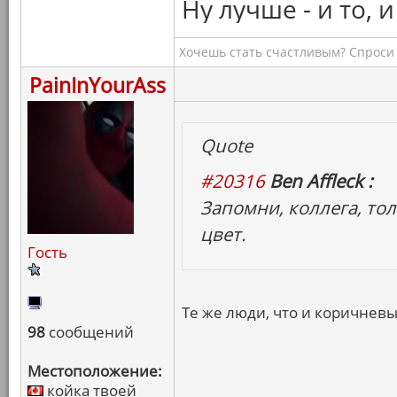
Ну лучше - и то, и
Хочешь стать счастливым? Спроси 
PainInYourAss
Quote
#20316
Ben Affleck :
Запомни, коллега, т
цвет.
Гость
Те же люди, что и коричнев
98
сообщений
Местоположение:
койка твоей