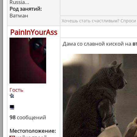
Russia...
Род занятий:
Ватман
Хочешь стать счастливым? Спроси 
PainInYourAss
Дама со славной киской на
в
Гость
98
сообщений
Местоположение: