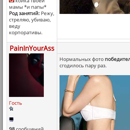
койка твоей
мамы *и папы*
Род занятий:
Режу,
стреляю, убиваю,
веду
корпоративы.
PainInYourAss
Нормальных фото
победите
сгодилось пару раз.
Гость
98
сообщений