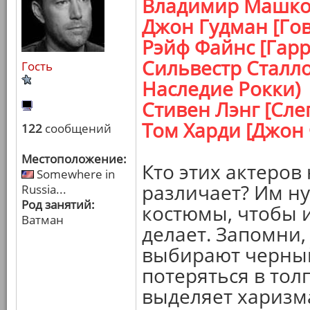
Владимир Машков
Джон Гудман [Гов
Рэйф Файнс [Гарр
Сильвестр Сталло
Гость
Наследие Рокки)
Стивен Лэнг [Сле
Том Харди [Джон
122
сообщений
Местоположение:
Кто этих актеров
Somewhere in
различает? Им н
Russia...
Род занятий:
костюмы, чтобы и
Ватман
делает. Запомни,
выбирают черный 
потеряться в толп
выделяет харизм