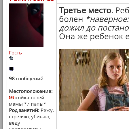
Третье место
. Ре
болен
*наверное:
дожил до постано
Она же ребенок 
Гость
98
сообщений
Местоположение:
койка твоей
мамы *и папы*
Род занятий:
Режу,
стреляю, убиваю,
веду