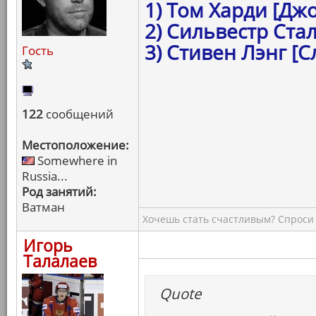
1) Том Харди [Д
2) Сильвестр Ста
3) Стивен Лэнг [
Гость
122
сообщений
Местоположение:
Somewhere in
Russia...
Род занятий:
Ватман
Хочешь стать счастливым? Спроси 
Игорь
Талалаев
Quote