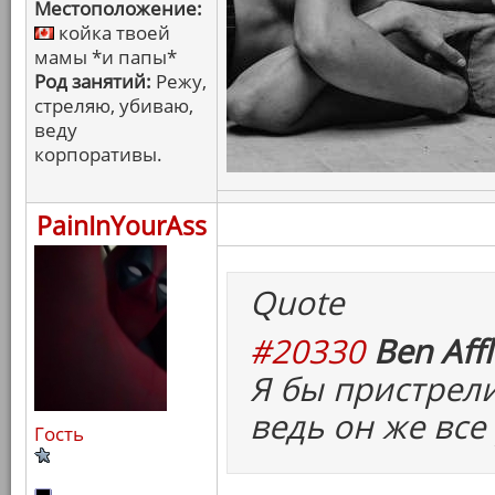
Местоположение:
койка твоей
мамы *и папы*
Род занятий:
Режу,
стреляю, убиваю,
веду
корпоративы.
PainInYourAss
Quote
#20330
Ben Affl
Я бы пристрели
ведь он же все
Гость