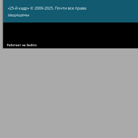
«25-й кадр» © 2009-2025. Почти все права
защищены
Работает на Seditio