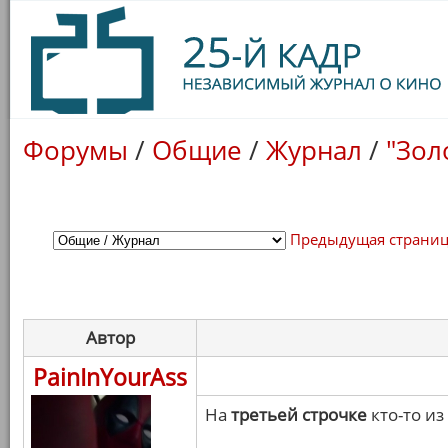
Форумы
/
Общие
/
Журнал
/
"Зол
Предыдущая страни
Автор
PainInYourAss
На
третьей строчке
кто-то из