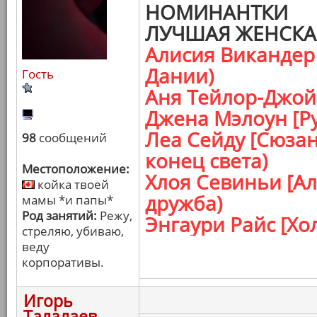
НОМИНАНТКИ
ЛУЧШАЯ ЖЕНСКА
Алисия Викандер 
Дании)
Гость
Аня Тейлор-Джой 
Джена Мэлоун [Р
Леа Сейду [Сюзан
98
сообщений
конец света)
Местоположение:
Хлоя Севиньи [А
койка твоей
дружба)
мамы *и папы*
Род занятий:
Режу,
Энгаури Райс [Хо
стреляю, убиваю,
веду
корпоративы.
Игорь
Талалаев