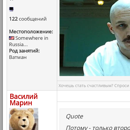
122
сообщений
Местоположение:
Somewhere in
Russia...
Род занятий:
Ватман
Хочешь стать счастливым? Спроси 
Василий
Марин
Quote
Потому - только втор