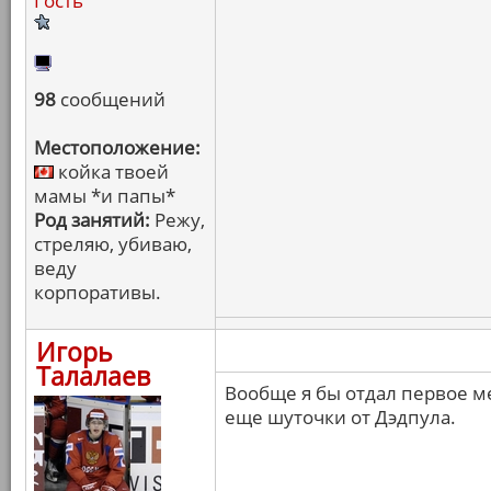
Гость
98
сообщений
Местоположение:
койка твоей
мамы *и папы*
Род занятий:
Режу,
стреляю, убиваю,
веду
корпоративы.
Игорь
Талалаев
Вообще я бы отдал первое ме
еще шуточки от Дэдпула.