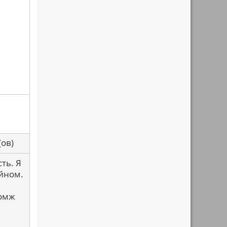
са(ов)
ть. Я
айном.
бомж