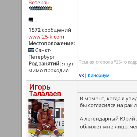
Ветеран
1572
сообщений
www.25-k.com
Местоположение:
Санкт-
Петербург
Темная сторона "25-го кад
Род занятий:
я тут
мимо проходил
VK
|
Кинориум
Игорь
Талалаев
В момент, когда я увид
бы согласился на рак
А легендарный Юрий Х
оближет мне лицо, че