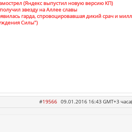
самострел (Яндекс выпустил новую версию КП)
 получил звезду на Аллее славы
появилась гарда, спровоцировавшая дикий срач и мил
уждения Силы")
#
19566
09.01.2016 16:43 GMT+3 ча