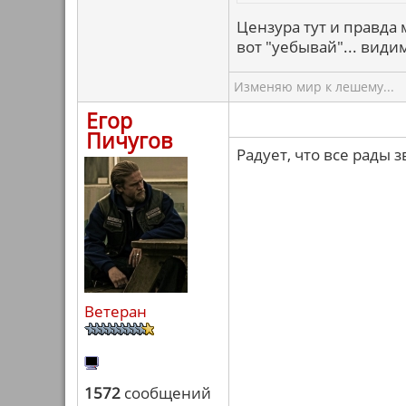
Цензура тут и правда 
вот "уебывай"... види
Изменяю мир к лешему...
Егор
Пичугов
Радует, что все рады 
Ветеран
1572
сообщений