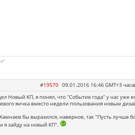
ра"
#
19570
09.01.2016 16:46 GMT+3 ча
ел Новый КП, я понял, что "Событие года" у нас уже ес
 левого яичка вместо недели пользования новым диз
амнаев бы выразился, наверное, так "Пусть лучше 
м я зайду на новый КП".