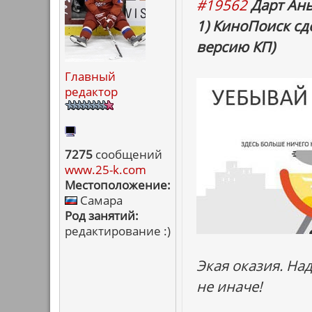
#19562
Дарт Ань
1) КиноПоиск сд
версию КП)
Главный
редактор
7275
сообщений
www.25-k.com
Местоположение:
Самара
Род занятий:
редактирование :)
Экая оказия. На
не иначе!