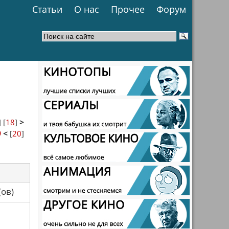
Статьи
О нас
Прочее
Форум
] [
18
]
>
9
<
[
20
]
са(ов)