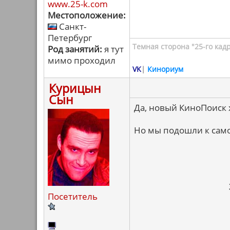
www.25-k.com
Местоположение:
Санкт-
Петербург
Темная сторона "25-го кад
Род занятий:
я тут
мимо проходил
VK
|
Кинориум
Курицын
Сын
Да, новый КиноПоиск
Но мы подошли к сам
Посетитель