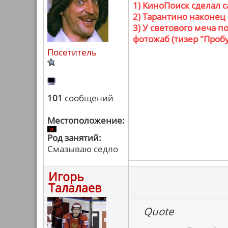
1) КиноПоиск сделал 
2) Тарантино наконец
3) У светового меча 
фотожаб (тизер "Проб
Посетитель
101
сообщений
Местоположение:
Род занятий:
Смазываю седло
Игорь
Талалаев
Quote