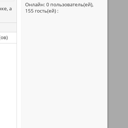
Онлайн: 0 пользователь(ей),
ке, а
155 гость(ей) :
са(ов)