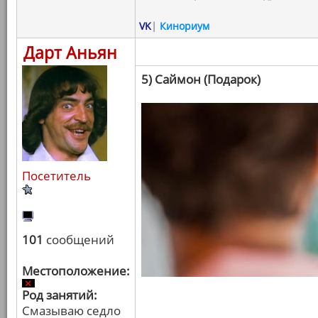
VK
|
Кинориум
Дарт Аньян
5) Саймон (Подарок)
Посетитель
101
сообщений
Местоположение:
Род занятий:
Смазываю седло