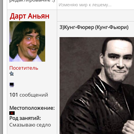
Изменяю мир к лешему...
Дарт Аньян
3)Кунг-Фюрер (Кунг-Фьюри)
Посетитель
101
сообщений
Местоположение:
Род занятий:
Смазываю седло