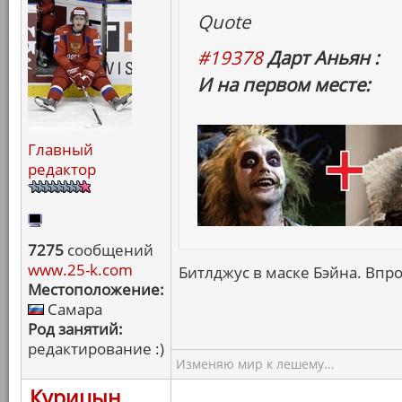
Quote
#19378
Дарт Аньян :
И на первом месте:
Главный
редактор
7275
сообщений
www.25-k.com
Битлджус в маске Бэйна. Впро
Местоположение:
Самара
Род занятий:
редактирование :)
Изменяю мир к лешему...
Курицын