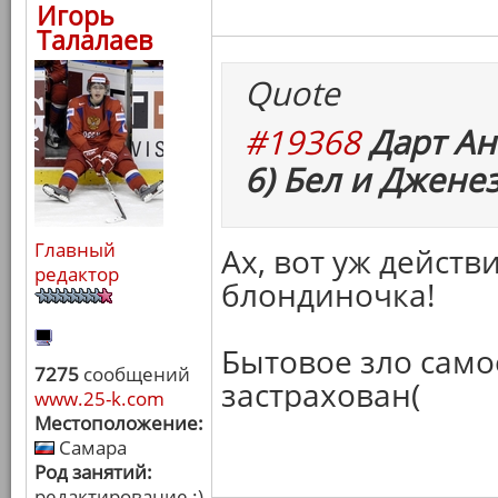
Игорь
Талалаев
Quote
#19368
Дарт Ан
6) Бел и Дженез
Главный
Ах, вот уж дейст
редактор
блондиночка!
Бытовое зло само
7275
сообщений
застрахован(
www.25-k.com
Местоположение:
Самара
Род занятий:
редактирование :)