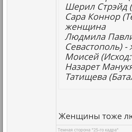
Шерил Стрэйд (
Сара Коннор (Т
женщина
Людмила Павли
Севастополь) -
Моисей (Исход:
Назарет Манукя
Татищева (Бата
Женщины тоже люд
Темная сторона "25-го кадра"