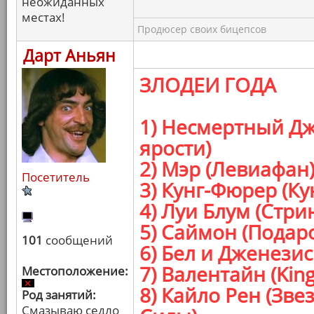
неожиданных
местах!
Продюсер своих бицепсов
Дарт Аньян
ЗЛОДЕИ ГОДА
1) Несмертный Дж
ярости)
2) Мэр (Левиафан
Посетитель
3) Кунг-Фюрер (К
4) Луи Блум (Стри
5) Саймон (Подар
101
сообщений
6) Бел и Дженезис
7) Валентайн (Kin
Местоположение:
8) Кайло Рен (Зв
Род занятий:
Смазываю седло