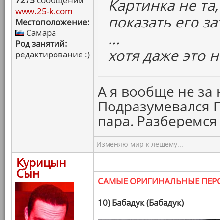
7275
сообщений
Картинка не та,
www.25-k.com
показать его за
Местоположение:
Самара
...
Род занятий:
хотя даже это н
редактирование :)
А я вообще не за 
Подразумевался Г
пара. Разберемся
Изменяю мир к лешему...
Курицын
Сын
САМЫЕ ОРИГИНАЛЬНЫЕ ПЕ
10) Бабадук (Бабадук)