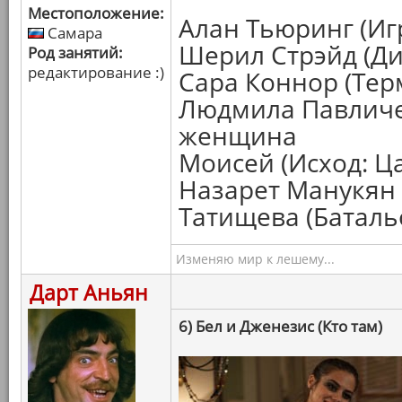
Местоположение:
Алан Тьюринг (Иг
Самара
Шерил Стрэйд (Ди
Род занятий:
редактирование :)
Сара Коннор (Тер
Людмила Павличен
женщина
Моисей (Исход: Ца
Назарет Манукян 
Татищева (Баталь
Изменяю мир к лешему...
Дарт Аньян
6) Бел и Дженезис (Кто там)