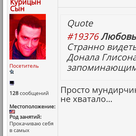
Курицын
Сын
Quote
#19376
Любовь
Странно видеть
Донала Глисона
запоминающим
Посетитель
Просто мундирчик
128
сообщений
не хватало...
Местоположение:
Род занятий:
Прокачиваю себя
в самых