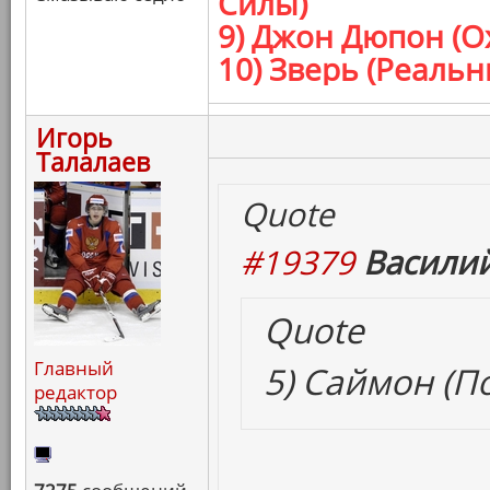
Силы)
9) Джон Дюпон (О
10) Зверь (Реаль
Игорь
Талалаев
Quote
#19379
Василий
Quote
Главный
5) Саймон (П
редактор