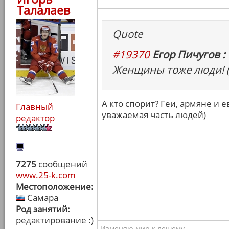
Талалаев
Quote
#19370
Егор Пичугов :
Женщины тоже люди! (
А кто спорит? Геи, армяне и 
Главный
уважаемая часть людей)
редактор
7275
сообщений
www.25-k.com
Местоположение:
Самара
Род занятий:
редактирование :)
Изменяю мир к лешему...