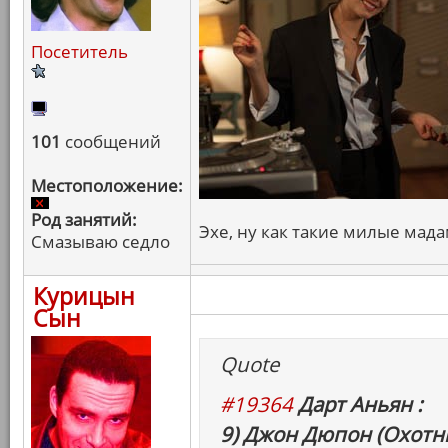
Посетитель
101
сообщений
Местоположение:
Род занятий:
Эхе, ну как такие милые мада
Смазываю седло
Курицын
Сын
Quote
#19364
Дарт Аньян :
9) Джон Дюпон (Охотни