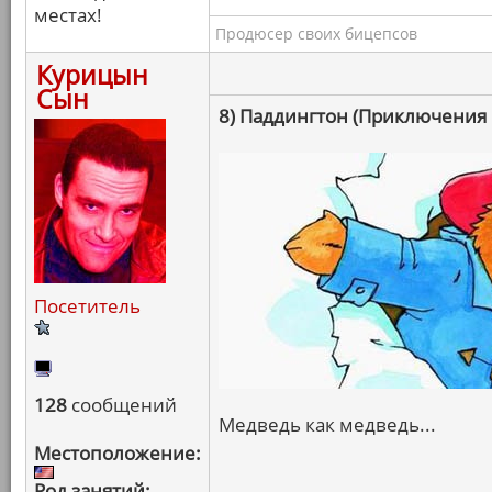
местах!
Продюсер своих бицепсов
Курицын
Сын
8) Паддингтон (Приключения
Посетитель
128
сообщений
Медведь как медведь...
Местоположение:
Род занятий: