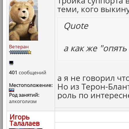
Тройка суппорта 
теми, кого выкин
Quote
а как же "опять
Ветеран
401
сообщений
а я не говорил что
Но из Терон-Блан
Местоположение:
роль по интересн
Род занятий:
алкоголизм
Игорь
Талалаев