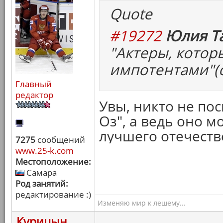
Quote
#19272
Юлия Та
"Актеры, котор
импотентами"(с
Главный
редактор
Увы, никто не по
Оз", а ведь оно м
лучшего отечестве
7275
сообщений
www.25-k.com
Местоположение:
Самара
Род занятий:
редактирование :)
Изменяю мир к лешему...
Курицын