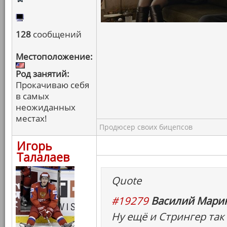
128
сообщений
Местоположение:
Род занятий:
Прокачиваю себя
в самых
неожиданных
местах!
Продюсер своих бицепсов
Игорь
Талалаев
Quote
#19279
Василий Марин
Ну ещё и Стрингер так