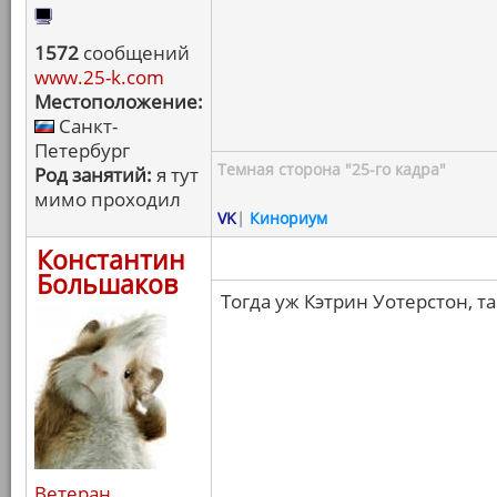
1572
сообщений
www.25-k.com
Местоположение:
Санкт-
Петербург
Темная сторона "25-го кадра"
Род занятий:
я тут
мимо проходил
VK
|
Кинориум
Константин
Большаков
Тогда уж Кэтрин Уотерстон, т
Ветеран