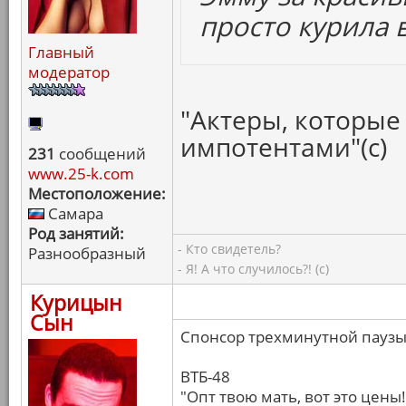
просто курила в
Главный
модератор
"Актеры, которые 
импотентами"(с)
231
сообщений
www.25-k.com
Местоположение:
Самара
Род занятий:
- Кто свидетель?
Разнообразный
- Я! А что случилось?! (с)
Курицын
Сын
Спонсор трехминутной паузы
ВТБ-48
"Опт твою мать, вот это цены!