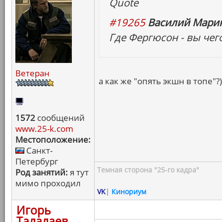
Quote
#19265
Василий Марин
Где Фергюсон - вы чег
Ветеран
а как же "опять экшн в топе"?)
1572
сообщений
www.25-k.com
Местоположение:
Санкт-
Петербург
Темная сторона "25-го кадра"
Род занятий:
я тут
мимо проходил
VK
|
Кинориум
Игорь
Талалаев