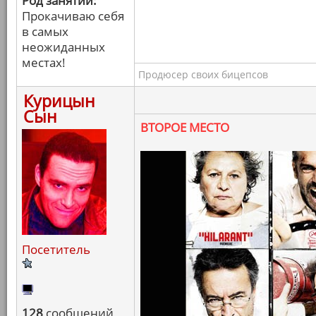
Род занятий:
Прокачиваю себя
в самых
неожиданных
местах!
Продюсер своих бицепсов
Курицын
Сын
ВТОРОЕ МЕСТО
Посетитель
128
сообщений