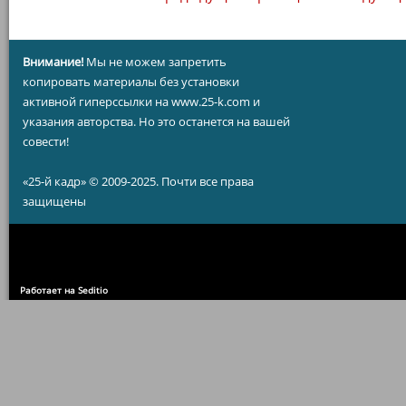
Внимание!
Мы не можем запретить
копировать материалы без установки
активной гиперссылки на www.25-k.com и
указания авторства. Но это останется на вашей
совести!
«25-й кадр» © 2009-2025. Почти все права
защищены
Работает на Seditio