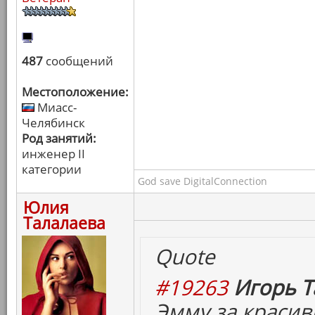
487
сообщений
Местоположение:
Миасс-
Челябинск
Род занятий:
инженер II
категории
God save DigitalConnection
Юлия
Талалаева
Quote
#19263
Игорь Т
Эмму за красив