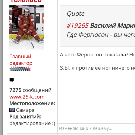
Quote
#19265
Василий Марин
Где Фергюсон - вы чег
А чего Фергюсон показала? Но
Главный
редактор
З.Ы. я против ее ног ничего н
7275
сообщений
www.25-k.com
Местоположение:
Самара
Род занятий:
редактирование :)
Изменяю мир к лешему...