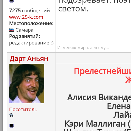
светом.
7275
сообщений
www.25-k.com
Местоположение:
Самара
Род занятий:
редактирование :)
Изменяю мир к лешему...
Дарт Аньян
Прелестнейш
Ж
Алисия Виканде
Елена
Посетитель
Лайа
Кэри Маллиган 