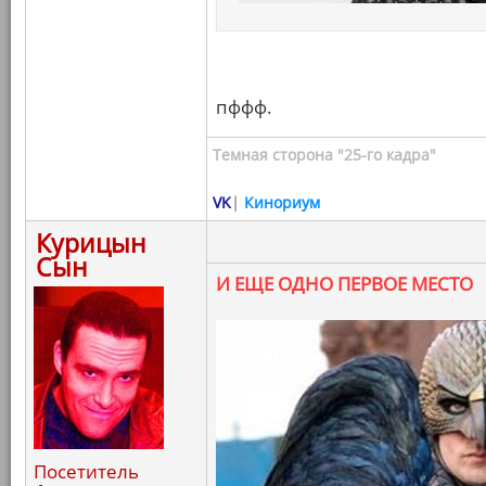
пффф.
Темная сторона "25-го кадра"
VK
|
Кинориум
Курицын
Сын
И ЕЩЕ ОДНО ПЕРВОЕ МЕСТО
Посетитель