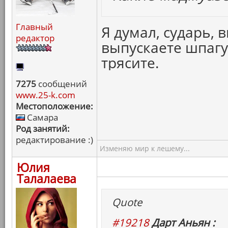
Главный
Я думал, сударь, 
редактор
выпускаете шпагу
трясите.
7275
сообщений
www.25-k.com
Местоположение:
Самара
Род занятий:
редактирование :)
Изменяю мир к лешему...
Юлия
Талалаева
Quote
#19218
Дарт Аньян :