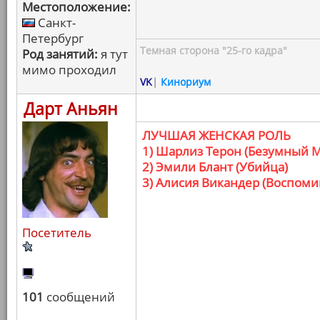
Местоположение:
Санкт-
Петербург
Темная сторона "25-го кадра"
Род занятий:
я тут
мимо проходил
VK
|
Кинориум
Дарт Аньян
ЛУЧШАЯ ЖЕНСКАЯ РОЛЬ
1) Шарлиз Терон (Безумный М
2) Эмили Блант (Убийца)
3) Алисия Викандер (Воспом
Посетитель
101
сообщений