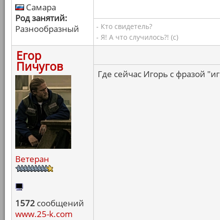
Самара
Род занятий:
- Кто свидетель?
Разнообразный
- Я! А что случилось?! (с)
Егор
Пичугов
Где сейчас Игорь с фразой "иг
Ветеран
1572
сообщений
www.25-k.com