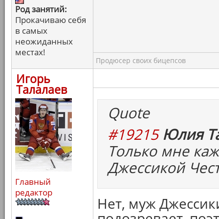
Род занятий:
Прокачиваю себя
в самых
неожиданных
местах!
Продюсер своих бицепсов
Игорь
Талалаев
Quote
#19215
Юлия Та
Только мне каж
Джессикой Чест
Главный
редактор
Нет, муж Джессик
подозревает, поэ