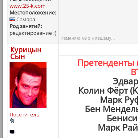
www.25-k.com
Местоположение:
Самара
Род занятий:
редактирование :)
Изменяю мир к лешему...
Курицын
Сын
Претенденты
В
Эдвар
Колин Фёрт (K
Марк Руф
Бен Мендель
Посетитель
Бениси
Марк Рай