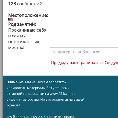
128
сообщений
Местоположение:
Род занятий:
Прокачиваю себя
в самых
неожиданных
местах!
Продюсер своих бицепсов
Предыдущая страница
Следую
Внимание!
Мы не можем запретить
копировать материалы без установки
активной гиперссылки на www.25-k.com и
указания авторства. Но это останется на вашей
совести!
«25-й кадр» © 2009-2025. Почти все права