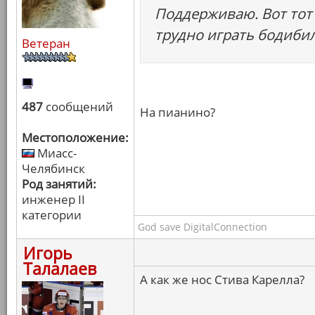
Поддерживаю. Вот тот 
трудно играть бодиби
Ветеран
487
сообщений
На пианино?
Местоположение:
Миасс-
Челябинск
Род занятий:
инженер II
категории
God save DigitalConnection
Игорь
Талалаев
А как же нос Стива Карелла?