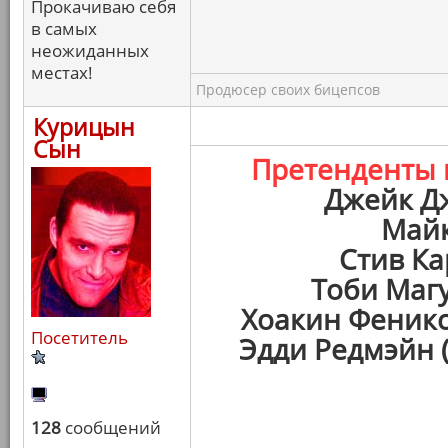
Прокачиваю себя
в самых
неожиданных
местах!
Продюсер своих бицепсов
Курицын
Сын
Претенденты
Джейк Д
Майк
Стив Ка
Тоби Маг
Хоакин Феникс
Посетитель
Эдди Редмэйн 
128
сообщений