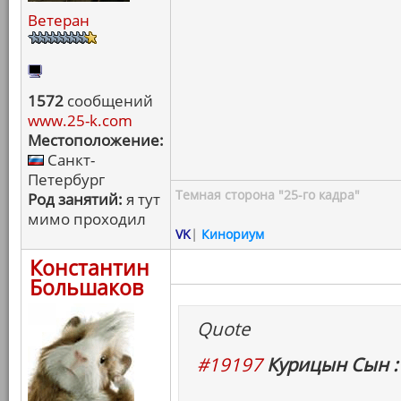
Ветеран
1572
сообщений
www.25-k.com
Местоположение:
Санкт-
Петербург
Темная сторона "25-го кадра"
Род занятий:
я тут
мимо проходил
VK
|
Кинориум
Константин
Большаков
Quote
#19197
Курицын Сын :