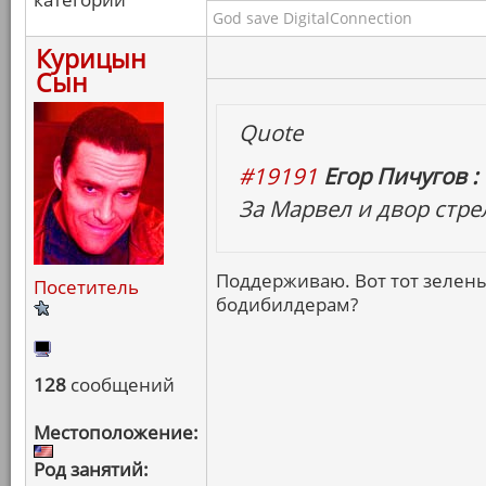
God save DigitalConnection
Курицын
Сын
Quote
#19191
Егор Пичугов :
За Марвел и двор стре
Поддерживаю. Вот тот зелены
Посетитель
бодибилдерам?
128
сообщений
Местоположение:
Род занятий: