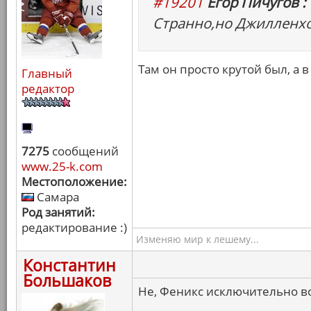
#19201
Егор Пичугов :
Странно,но Джилленхо
Там он просто крутой был, а 
Главный
редактор
7275
сообщений
www.25-k.com
Местоположение:
Самара
Род занятий:
редактирование :)
Изменяю мир к лешему...
Константин
Большаков
Не, Феникс исключительно в