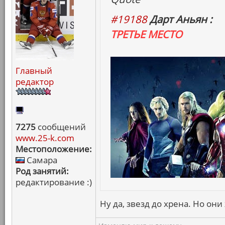
#19188
Дарт Аньян :
ТРЕТЬЕ МЕСТО
Главный
редактор
7275
сообщений
www.25-k.com
Местоположение:
Самара
Род занятий:
редактирование :)
Ну да, звезд до хрена. Но он