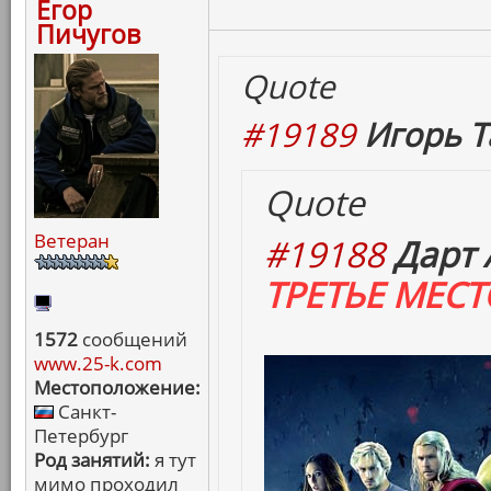
Егор
Пичугов
Quote
#19189
Игорь Т
Quote
Ветеран
#19188
Дарт 
ТРЕТЬЕ МЕСТ
1572
сообщений
www.25-k.com
Местоположение:
Санкт-
Петербург
Род занятий:
я тут
мимо проходил