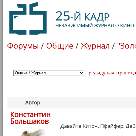
Форумы
/
Общие
/
Журнал
/
"Зол
Предыдущая страниц
Автор
Константин
Большаков
Давайте Китон, Пфайфер, ДеВи