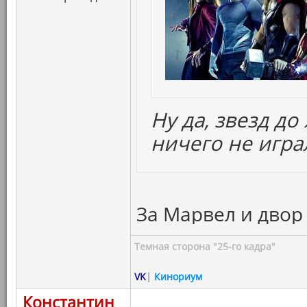
Ну да, звезд д
ничего не игра
За Марвел и двор 
Темная сторона "25-го кадра"
VK
|
Кинориум
Константин