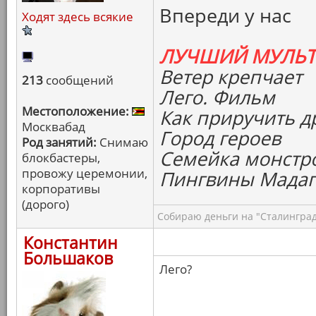
Впереди у нас
Ходят здесь всякие
ЛУЧШИЙ МУЛЬ
Ветер крепчает
213
сообщений
Лего. Фильм
Местоположение:
Как приручить д
Москвабад
Город героев
Род занятий:
Снимаю
Семейка монстр
блокбастеры,
провожу церемонии,
Пингвины Мадаг
корпоративы
(дорого)
Собираю деньги на "Сталинград
Константин
Большаков
Лего?