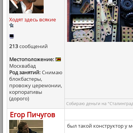
Ходят здесь всякие
213
сообщений
Местоположение:
Москвабад
Род занятий:
Снимаю
блокбастеры,
провожу церемонии,
корпоративы
(дорого)
Собираю деньги на "Сталинград
Егор Пичугов
был такой конструктор у м