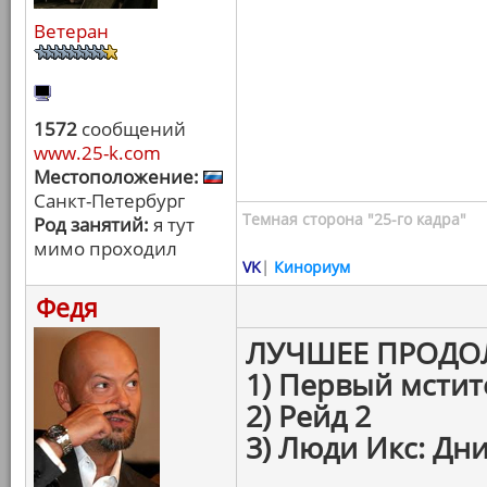
Ветеран
1572
сообщений
www.25-k.com
Местоположение:
Санкт-Петербург
Темная сторона "25-го кадра"
Род занятий:
я тут
мимо проходил
VK
|
Кинориум
Федя
ЛУЧШЕЕ ПРОДО
1) Первый мстит
2) Рейд 2
3) Люди Икс: Дн