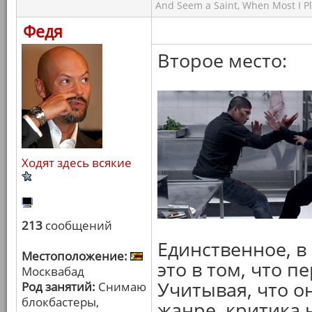
And Seem a Saint, When Most I Pla
Федя
Второе место:
Ходят здесь всякие
213
сообщений
Единственное, в 
Местоположение:
это в том, что п
Москвабад
Учитывая, что о
Род занятий:
Снимаю
блокбастеры,
жанре, критика 