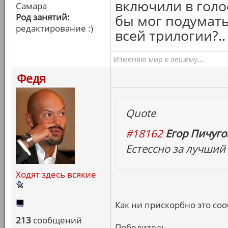
включили в голо
Самара
Род занятий:
бы мог подумать
редактирование :)
всей трилогии?..
Изменяю мир к лешему...
Федя
Quote
#18162
Егор Пичугов
Естессно за лучший
Ходят здесь всякие
Как ни прискорбно это сооб
213
сообщений
Победитель