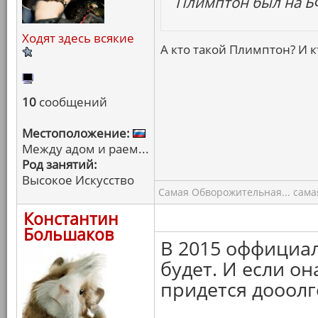
Плимптон был на БФ
Ходят здесь всякие
А кто такой Плимптон? И 
10
сообщений
Местоположение:
Между адом и раем...
Род занятий:
Высокое Искусство
Самая Обворожительная... самая
Константин
Большаков
В 2015 оффициа
будет. И если он
придется дооолг