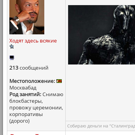
Ходят здесь всякие
213
сообщений
Местоположение:
Москвабад
Род занятий:
Снимаю
блокбастеры,
провожу церемонии,
корпоративы
(дорого)
Собираю деньги на "Сталинград