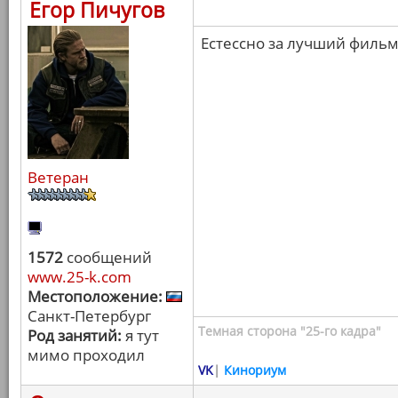
Егор Пичугов
Естессно за лучший фильм 
Ветеран
1572
сообщений
www.25-k.com
Местоположение:
Санкт-Петербург
Темная сторона "25-го кадра"
Род занятий:
я тут
мимо проходил
VK
|
Кинориум