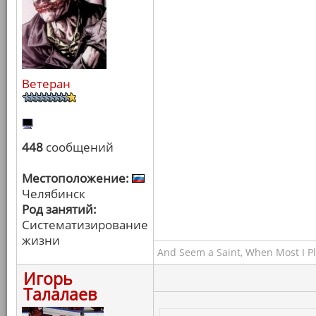
Ветеран
448
сообщений
Местоположение:
Челябинск
Род занятий:
Систематизирование
жизни
And Seem a Saint, When Most I Pla
Игорь
Талалаев