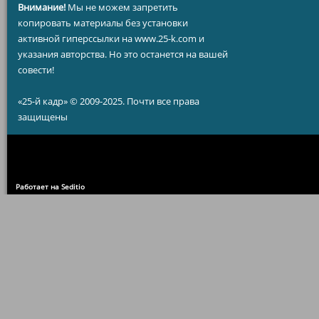
Внимание!
Мы не можем запретить
копировать материалы без установки
активной гиперссылки на www.25-k.com и
указания авторства. Но это останется на вашей
совести!
«25-й кадр» © 2009-2025. Почти все права
защищены
Работает на Seditio