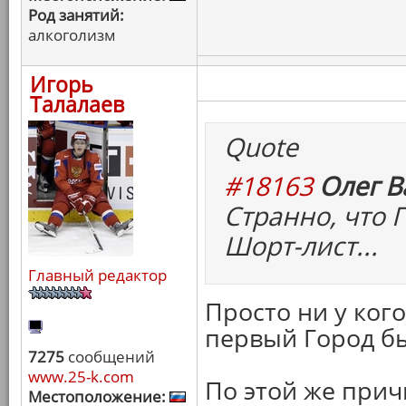
Род занятий:
алкоголизм
Игорь
Талалаев
Quote
#18163
Олег В
Странно, что 
Шорт-лист...
Главный редактор
Просто ни у ког
первый Город бы
7275
сообщений
www.25-k.com
По этой же прич
Местоположение: