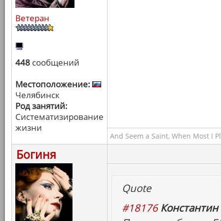
Ветеран
448
сообщений
Местоположение:
Челябинск
Род занятий:
Систематизирование
жизни
And Seem a Saint, When Most I Pla
Богиня
Quote
#18176
Константин 