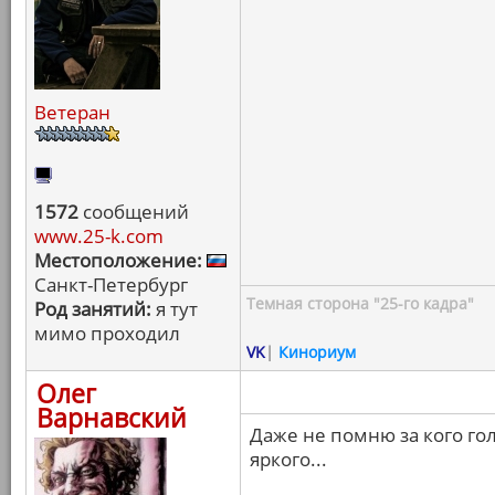
Ветеран
1572
сообщений
www.25-k.com
Местоположение:
Санкт-Петербург
Темная сторона "25-го кадра"
Род занятий:
я тут
мимо проходил
VK
|
Кинориум
Олег
Варнавский
Даже не помню за кого гол
яркого...