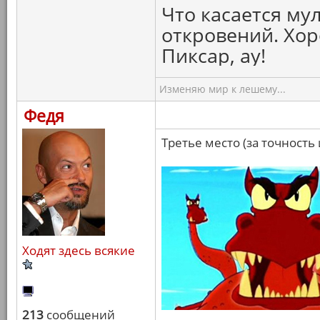
Что касается мул
откровений. Хор
Пиксар, ау!
Изменяю мир к лешему...
Федя
Третье место (за точность
Ходят здесь всякие
213
сообщений