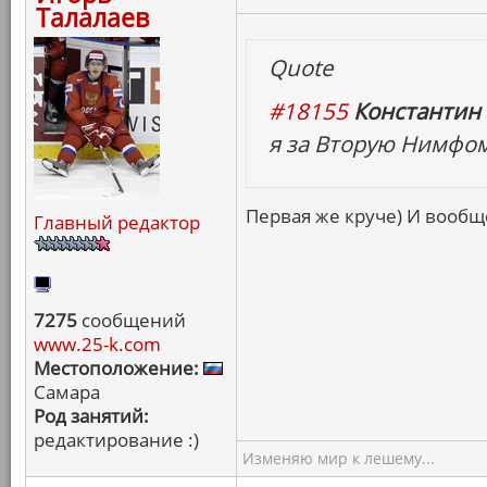
Талалаев
Quote
#18155
Константин 
я за Вторую Нимфо
Первая же круче) И вообще
Главный редактор
7275
сообщений
www.25-k.com
Местоположение:
Самара
Род занятий:
редактирование :)
Изменяю мир к лешему...