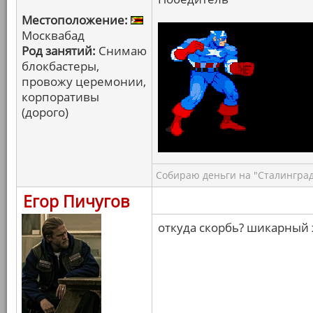
Местоположение:
Москвабад
Род занятий:
Снимаю
блокбастеры,
провожу церемонии,
корпоративы
(дорого)
Собираю деньги на "Сталинград
Егор Пичугов
откуда скорбь? шикарный 