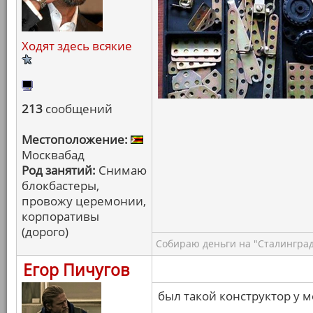
Ходят здесь всякие
213
сообщений
Местоположение:
Москвабад
Род занятий:
Снимаю
блокбастеры,
провожу церемонии,
корпоративы
(дорого)
Собираю деньги на "Сталинград
Егор Пичугов
был такой конструктор у м