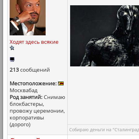
Ходят здесь всякие
213
сообщений
Местоположение:
Москвабад
Род занятий:
Снимаю
блокбастеры,
провожу церемонии,
корпоративы
(дорого)
Собираю деньги на "Сталинград