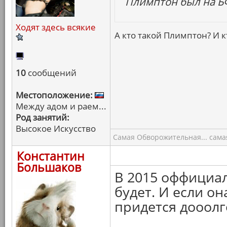
Плимптон был на БФ
Ходят здесь всякие
А кто такой Плимптон? И 
10
сообщений
Местоположение:
Между адом и раем...
Род занятий:
Высокое Искусство
Самая Обворожительная... самая
Константин
Большаков
В 2015 оффициа
будет. И если он
придется дооолг