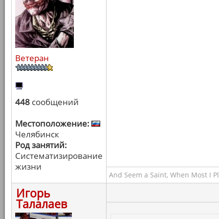
Ветеран
448
сообщений
Местоположение:
Челябинск
Род занятий:
Систематизирование
жизни
And Seem a Saint, When Most I Pla
Игорь
Талалаев