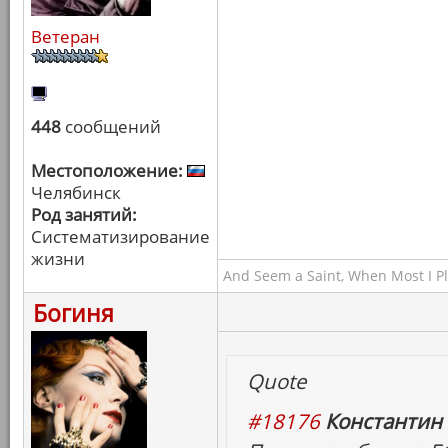
Ветеран
448
сообщений
Местоположение:
Челябинск
Род занятий:
Систематизирование
жизни
And Seem a Saint, When Most I Pla
Богиня
Quote
#18176
Константин 