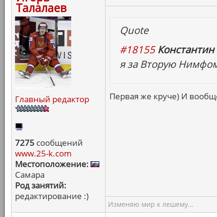
Талалаев
Quote
#18155
Константин 
я за Вторую Нимфо
Первая же круче) И вообще
Главный редактор
7275
сообщений
www.25-k.com
Местоположение:
Самара
Род занятий:
редактирование :)
Изменяю мир к лешему...