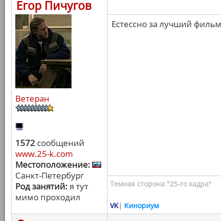
Егор Пичугов
Естессно за лучший фильм 
Ветеран
1572
сообщений
www.25-k.com
Местоположение:
Санкт-Петербург
Темная сторона "25-го кадра"
Род занятий:
я тут
мимо проходил
VK
|
Кинориум