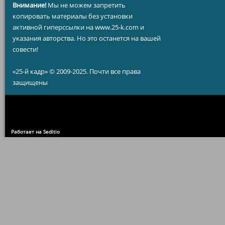
Внимание!
Мы не можем запретить
копировать материалы без установки
активной гиперссылки на www.25-k.com и
указания авторства. Но это останется на вашей
совести!
«25-й кадр» © 2009-2025. Почти все права
защищены
Работает на Seditio