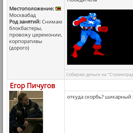
Местоположение:
Москвабад
Род занятий:
Снимаю
блокбастеры,
провожу церемонии,
корпоративы
(дорого)
Собираю деньги на "Сталинград
Егор Пичугов
откуда скорбь? шикарный 