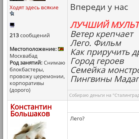
Впереди у нас
Ходят здесь всякие
ЛУЧШИЙ МУЛЬ
Ветер крепчает
213
сообщений
Лего. Фильм
Местоположение:
Как приручить д
Москвабад
Город героев
Род занятий:
Снимаю
Семейка монстр
блокбастеры,
провожу церемонии,
Пингвины Мадаг
корпоративы
(дорого)
Собираю деньги на "Сталинград
Константин
Большаков
Лего?