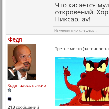
Что касается мул
откровений. Хор
Пиксар, ау!
Изменяю мир к лешему...
Федя
Третье место (за точность
Ходят здесь всякие
213
сообщений