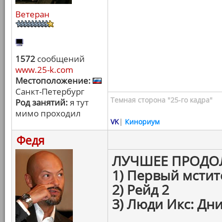
Ветеран
1572
сообщений
www.25-k.com
Местоположение:
Санкт-Петербург
Темная сторона "25-го кадра"
Род занятий:
я тут
мимо проходил
VK
|
Кинориум
Федя
ЛУЧШЕЕ ПРОДО
1) Первый мстит
2) Рейд 2
3) Люди Икс: Дн