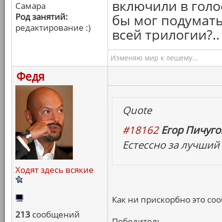
включили в голо
Самара
Род занятий:
бы мог подумать
редактирование :)
всей трилогии?..
Изменяю мир к лешему...
Федя
Quote
#18162
Егор Пичугов
Естессно за лучший
Ходят здесь всякие
Как ни прискорбно это сооб
213
сообщений
Победитель