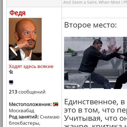
And Seem a Saint, When Most I Pla
Федя
Второе место:
Ходят здесь всякие
213
сообщений
Единственное, в 
Местоположение:
это в том, что п
Москвабад
Учитывая, что о
Род занятий:
Снимаю
блокбастеры,
жанре, критика 