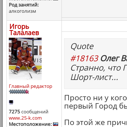
Род занятий:
алкоголизм
Игорь
Талалаев
Quote
#18163
Олег В
Странно, что 
Шорт-лист...
Главный редактор
Просто ни у ког
первый Город бы
7275
сообщений
www.25-k.com
По этой же прич
Местоположение: