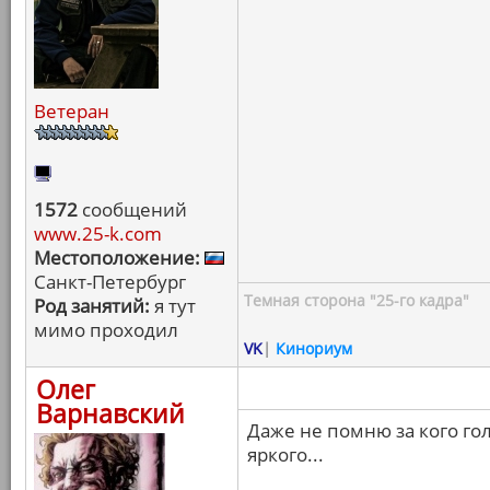
Ветеран
1572
сообщений
www.25-k.com
Местоположение:
Санкт-Петербург
Темная сторона "25-го кадра"
Род занятий:
я тут
мимо проходил
VK
|
Кинориум
Олег
Варнавский
Даже не помню за кого гол
яркого...