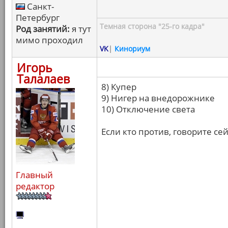
Санкт-
Петербург
Темная сторона "25-го кадра"
Род занятий:
я тут
мимо проходил
VK
|
Кинориум
Игорь
Талалаев
8) Купер
9) Нигер на внедорожнике
10) Отключение света
Если кто против, говорите се
Главный
редактор