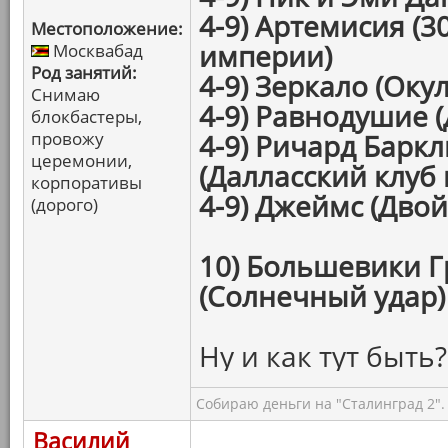
4-9) Артемисия (3
Местоположение:
империи)
Москвабад
Род занятий:
4-9) Зеркало (Окул
Снимаю
4-9) Равнодушие (
блокбастеры,
провожу
4-9) Ричард Барк
церемонии,
(Далласский клуб
корпоративы
4-9) Джеймс (Дво
(дорого)
10) Большевики Г
(Солнечный удар)
Ну и как тут быть?
Собираю деньги на "Сталинград 2".
Василий