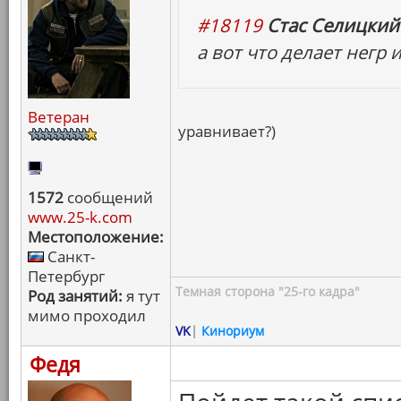
#18119
Стас Селицкий 
а вот что делает негр
Ветеран
уравнивает?)
1572
сообщений
www.25-k.com
Местоположение:
Санкт-
Петербург
Темная сторона "25-го кадра"
Род занятий:
я тут
мимо проходил
VK
|
Кинориум
Федя