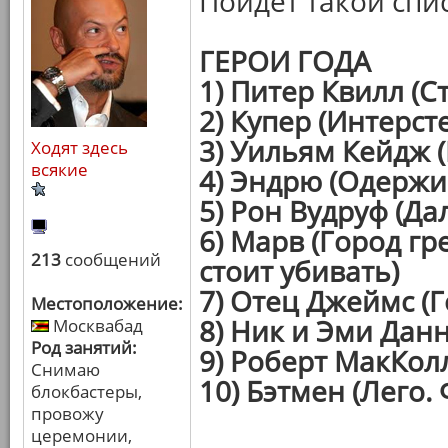
Пойдет такой спи
ГЕРОИ ГОДА
1) Питер Квилл (С
2) Купер (Интерст
3) Уильям Кейдж 
Ходят здесь
всякие
4) Эндрю (Одержи
5) Рон Вудруф (Да
6) Марв (Город г
213
сообщений
стоит убивать)
7) Отец Джеймс (Г
Местоположение:
8) Ник и Эми Дан
Москвабад
Род занятий:
9) Роберт МакКол
Снимаю
10) Бэтмен (Лего.
блокбастеры,
провожу
церемонии,