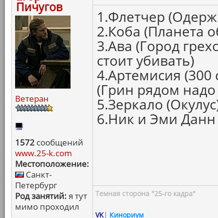
Пичугов
1.Флетчер (Одерж
2.Коба (Планета 
3.Ава (Город грех
стоит убивать)
4.Артемисия (300
(Грин рядом надо
Ветеран
5.Зеркало (Окулус
6.Ник и Эми Данн
1572
сообщений
www.25-k.com
Местоположение:
Санкт-
Петербург
Темная сторона "25-го кадра"
Род занятий:
я тут
мимо проходил
VK
|
Кинориум