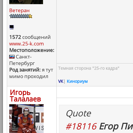
Ветеран
1572
сообщений
www.25-k.com
Местоположение:
Санкт-
Петербург
Темная сторона "25-го кадра"
Род занятий:
я тут
мимо проходил
VK
|
Кинориум
Игорь
Талалаев
Quote
#18116
Егор Пи