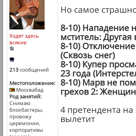
Но самое страшно
8-10) Нападение 
мститель: Другая 
Ходят здесь
всякие
8-10) Отключение 
(Сквозь снег)
8-10) Купер прос
213
сообщений
23 года (Интерсте
8-10) Марв не пом
Местоположение:
грехов 2: Женщин
Москвабад
Род занятий:
Снимаю
4 претендента на 
блокбастеры,
провожу
вылетит
церемонии,
корпоративы