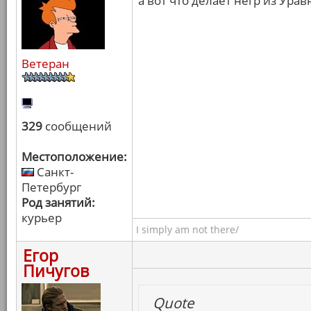
а вот что делает негр из Ура
Ветеран
329
сообщений
Местоположение:
Санкт-
Петербург
Род занятий:
курьер
I simply am not there/
Егор
Пичугов
Quote