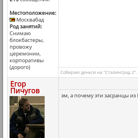
Местоположение:
Москвабад
Род занятий:
Снимаю
блокбастеры,
провожу
церемонии,
корпоративы
(дорого)
Собираю деньги на "Сталинград 2".
Егор
Пичугов
эм, а почему эти засранцы из