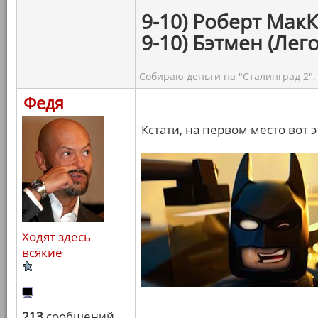
9-10) Роберт МакК
9-10) Бэтмен (Лего
Собираю деньги на "Сталинград 2".
Федя
Кстати, на первом место вот э
Ходят здесь
всякие
213
сообщений