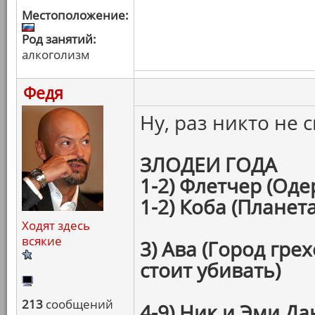
Местоположение:
Род занятий:
алкоголизм
Федя
Ну, раз никто не
ЗЛОДЕИ ГОДА
1-2) Флетчер (Од
1-2) Коба (Планет
Ходят здесь
всякие
3) Ава (Город гре
стоит убивать)
213
сообщений
4-9) Ник и Эми Д