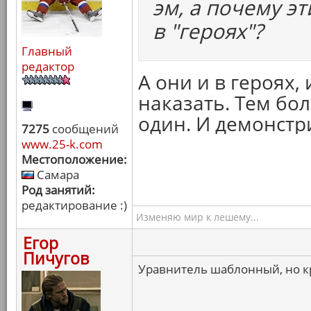
эм, а почему э
в "героях"?
Главный
редактор
А они и в героях, 
наказать. Тем бол
один. И демонстр
7275
сообщений
www.25-k.com
Местоположение:
Самара
Род занятий:
редактирование :)
Изменяю мир к лешему...
Егор
Пичугов
Уравнитель шаблонный, но к