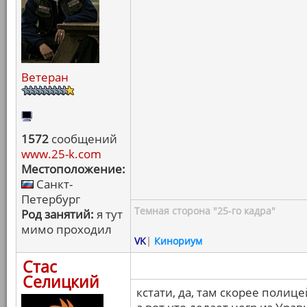
Ветеран
1572
сообщений
www.25-k.com
Местоположение:
Санкт-
Петербург
Темная сторона "25-го кадра"
Род занятий:
я тут
мимо проходил
VK
|
Кинориум
Стас
Селицкий
кстати, да, там скорее полице