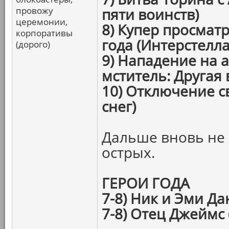
провожу
пяти воинств)
церемонии,
8) Купер просмат
корпоративы
года (Интерстелла
(дорого)
9) Нападение на 
мститель: Другая 
10) Отключение св
снег)
Дальше вновь не 
острых.
ГЕРОИ ГОДА
7-8) Ник и Эми Да
7-8) Отец Джеймс (