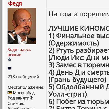
Федя
На том и пореши
ЛУЧШИЕ КИНОМО
1) Финальное вы
(Одержимость)
2) Ртуть разбирае
Ходят здесь
всякие
(Люди Икс: Дни м
3) Замес в тюремн
4) День Д и смерт
213
сообщений
(Грань будущего)
5) Обдолбанный Д
Местоположение:
Уолл-стрит)
Москвабад
Род занятий:
6) Побег из тюрь
Снимаю
7) Битва Торина с
блокбастеры,