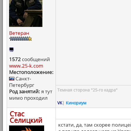
Ветеран
1572
сообщений
www.25-k.com
Местоположение:
Санкт-
Петербург
Темная сторона "25-го кадра"
Род занятий:
я тут
мимо проходил
VK
|
Кинориум
Стас
Селицкий
кстати, да, там скорее полице