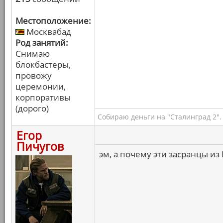
Местоположение:
Москвабад
Род занятий:
Снимаю
блокбастеры,
провожу
церемонии,
корпоративы
(дорого)
Собираю деньги на "Сталинград 2".
Егор
Пичугов
эм, а почему эти засранцы из