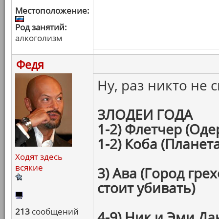
Местоположение:
Род занятий:
алкоголизм
Федя
Ну, раз никто не
ЗЛОДЕИ ГОДА
1-2) Флетчер (Од
1-2) Коба (Планет
Ходят здесь
всякие
3) Ава (Город гре
стоит убивать)
213
сообщений
4-9) Ник и Эми Д