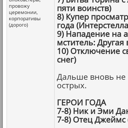
провожу
пяти воинств)
церемонии,
8) Купер просмат
корпоративы
года (Интерстелла
(дорого)
9) Нападение на 
мститель: Другая 
10) Отключение св
снег)
Дальше вновь не 
острых.
ГЕРОИ ГОДА
7-8) Ник и Эми Да
7-8) Отец Джеймс (