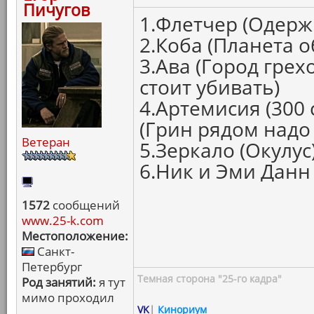
Пичугов
1.Флетчер (Одерж
2.Коба (Планета 
3.Ава (Город грех
стоит убивать)
4.Артемисия (300
(Грин рядом надо
Ветеран
5.Зеркало (Окулус
6.Ник и Эми Данн
1572
сообщений
www.25-k.com
Местоположение:
Санкт-
Петербург
Темная сторона "25-го кадра"
Род занятий:
я тут
мимо проходил
VK
|
Кинориум