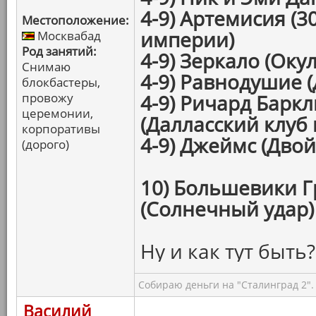
4-9) Артемисия (3
Местоположение:
империи)
Москвабад
Род занятий:
4-9) Зеркало (Окул
Снимаю
4-9) Равнодушие (
блокбастеры,
провожу
4-9) Ричард Барк
церемонии,
(Далласский клуб
корпоративы
4-9) Джеймс (Дво
(дорого)
10) Большевики Г
(Солнечный удар)
Ну и как тут быть?
Собираю деньги на "Сталинград 2".
Василий