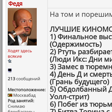
Федя
На том и пореши
ЛУЧШИЕ КИНОМО
1) Финальное вы
(Одержимость)
2) Ртуть разбирае
Ходят здесь
всякие
(Люди Икс: Дни м
3) Замес в тюремн
4) День Д и смерт
213
сообщений
(Грань будущего)
5) Обдолбанный Д
Местоположение:
Уолл-стрит)
Москвабад
Род занятий:
6) Побег из тюрь
Снимаю
7) Битва Торина с
блокбастеры,