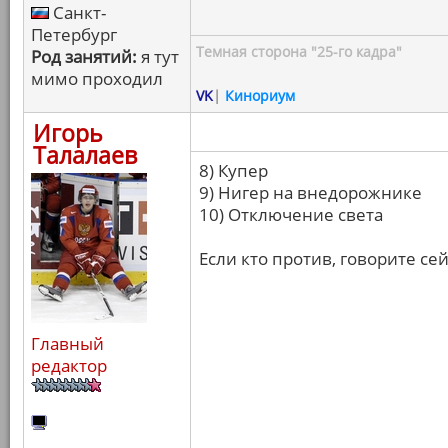
Санкт-
Петербург
Темная сторона "25-го кадра"
Род занятий:
я тут
мимо проходил
VK
|
Кинориум
Игорь
Талалаев
8) Купер
9) Нигер на внедорожнике
10) Отключение света
Если кто против, говорите се
Главный
редактор