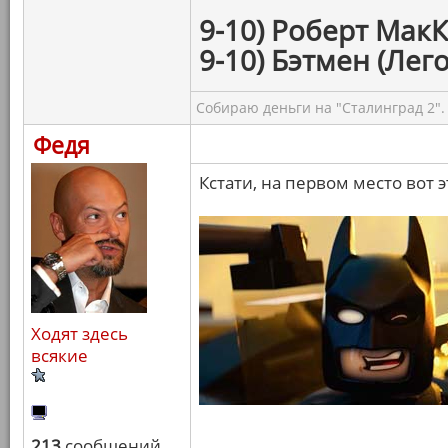
9-10) Роберт МакК
9-10) Бэтмен (Лего
Собираю деньги на "Сталинград 2".
Федя
Кстати, на первом место вот э
Ходят здесь
всякие
213
сообщений