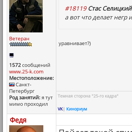
#18119
Стас Селицкий 
а вот что делает негр
Ветеран
уравнивает?)
1572
сообщений
www.25-k.com
Местоположение:
Санкт-
Петербург
Темная сторона "25-го кадра"
Род занятий:
я тут
мимо проходил
VK
|
Кинориум
Федя