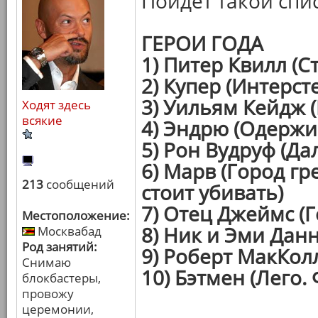
Пойдет такой спи
ГЕРОИ ГОДА
1) Питер Квилл (С
2) Купер (Интерст
3) Уильям Кейдж 
Ходят здесь
всякие
4) Эндрю (Одержи
5) Рон Вудруф (Да
6) Марв (Город г
213
сообщений
стоит убивать)
7) Отец Джеймс (Г
Местоположение:
8) Ник и Эми Дан
Москвабад
Род занятий:
9) Роберт МакКол
Снимаю
10) Бэтмен (Лего.
блокбастеры,
провожу
церемонии,