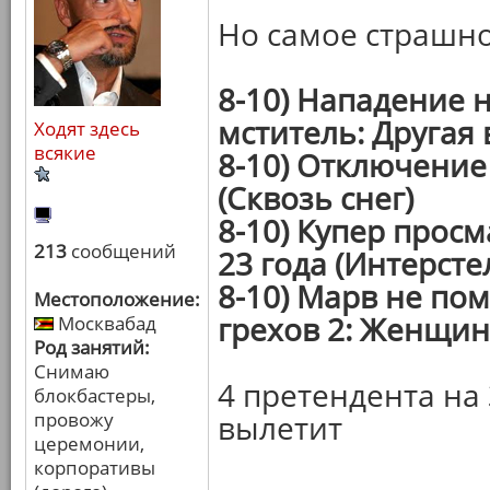
Но самое страшно
8-10) Нападение 
мститель: Другая 
Ходят здесь
всякие
8-10) Отключение 
(Сквозь снег)
8-10) Купер прос
213
сообщений
23 года (Интерсте
8-10) Марв не пом
Местоположение:
грехов 2: Женщин
Москвабад
Род занятий:
Снимаю
4 претендента на 
блокбастеры,
провожу
вылетит
церемонии,
корпоративы