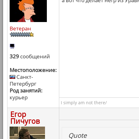
а вот что делает негр из Ура
Ветеран
329
сообщений
Местоположение:
Санкт-
Петербург
Род занятий:
курьер
I simply am not there/
Егор
Пичугов
Quote