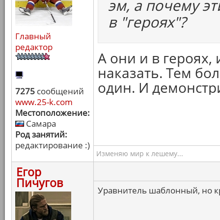
эм, а почему э
в "героях"?
Главный
редактор
А они и в героях, 
наказать. Тем бол
один. И демонстр
7275
сообщений
www.25-k.com
Местоположение:
Самара
Род занятий:
редактирование :)
Изменяю мир к лешему...
Егор
Пичугов
Уравнитель шаблонный, но к