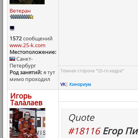
Ветеран
1572
сообщений
www.25-k.com
Местоположение:
Санкт-
Петербург
Темная сторона "25-го кадра"
Род занятий:
я тут
мимо проходил
VK
|
Кинориум
Игорь
Талалаев
Quote
#18116
Егор Пи