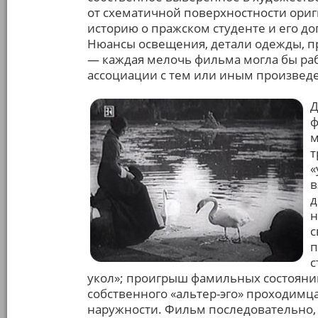
от схематичной поверхностности ориг
историю о пражском студенте и его д
Нюансы освещения, детали одежды, п
— каждая мелочь фильма могла бы ра
ассоциации с тем или иным произвед
Д
ф
м
т
«
в
д
н
с
п
с
укол»; проигрыш фамильных состояний
собственного «альтер-эго» проходим
наружности. Фильм последовательно, 