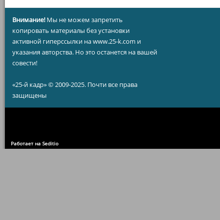
Внимание!
Мы не можем запретить
копировать материалы без установки
активной гиперссылки на www.25-k.com и
указания авторства. Но это останется на вашей
совести!
«25-й кадр» © 2009-2025. Почти все права
защищены
Работает на Seditio