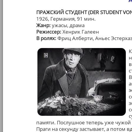
ПРАЖСКИЙ СТУДЕНТ (DER STUDENT VON
1926, Германия, 91 мин.
Жанр:
ужасы, драма
Режиссер:
Хенрик Галеен
В ролях:
Фриц Алберти, Аньес Эстерха
К
н
в
с
В
а
э
с
з
с
с
памяти. Послушное теперь уже чужой
Праги на секунду застывает, а потом 