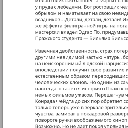
меланхоличная баронесса Маргит в о
у пруда с лебедями. Вот ростовщик ч
обрывом и наматывает на свою невид
всадников…Детали, детали, детали! И
же эффекта филигранной игры на пота
мастерски владел Эдгар По, придумав
Пражского студента — Вильяма Вильсо
Извечная двойственность, страх поте
другими невидимой частью натуры, 
на неискоренимый людской нарцисси
впоследствии получит свое развитие 
естественным образом переродившис
человеческих клонов. Но одним из с
навсегда останется история о Пражско
немых фильмов ужасов. Перешагнув ч
Конрада Фейдта до сих пор обретает с
только теперь уже в зеркале зритель
чувства, замирая в покадровой развер
повороте ручки воображаемого киноп
Возможно. Но не дает покоя упрямая 