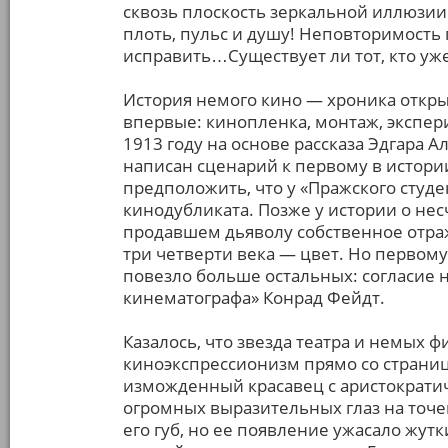
сквозь плоскость зеркальной иллюзи
плоть, пульс и душу! Неповторимость
исправить…Существует ли тот, кто уже
История немого кино — хроника откры
впервые: кинопленка, монтаж, экспери
1913 году на основе рассказа Эдгара 
написан сценарий к первому в истории
предположить, что у «Пражского студе
кинодубликата. Позже у истории о не
продавшем дьяволу собственное отраже
три четверти века — цвет. Но первому
повезло больше остальных: согласие 
кинематографа» Конрад Фейдт.
Казалось, что звезда театра и немых
киноэкспрессионизм прямо со страниц
изможденный красавец с аристократи
огромных выразительных глаз на точе
его губ, но ее появление ужасало жу