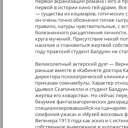
первой экранизации романа Гюго и п
первой в истории кино гей-драме. Все
— существа из кошмаров, готических 
он очень точно обозначил типаж сыгр
правило, натуры чувствительные, с эс
болезненного расщепления личности,
круга мучений. Присутствие некой по
насилие и становиться жертвой собст
году пражский студент Балдуин не ст
Великолепный актерский дуэт — Верне
раньше вместе в «Кабинете доктора К
директора психиатрической клиники 
приказам сомнамбулы. Характер отнош
(дьявол Скапинелли и студент Балдуи
жертва его коварства». Но сейчас пере
безумие фантасмагорических декораци
специализировавшийся на сценариях к
симфония ужаса» и «Музей восковых фи
Вегенера 1913 года как эскиз и с ист
собственное выверенное в художест