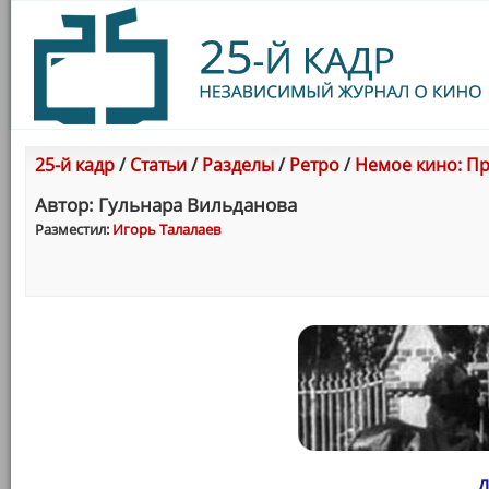
25-й кадр
/
Статьи
/
Разделы
/
Ретро
/
Немое кино: Пра
Автор: Гульнара Вильданова
Разместил:
Игорь Талалаев
Д