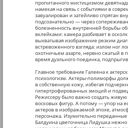
пропитанного мистицизмом девятнадц
намекая на связь с событиями в совр
завуалирован и затейливо спрятан вну
подсознательно — через сопереживан
болезненность внутренней борьбы о
вклейками: камера разбивает в оскол
выхватывая изображение резким диаг
встревоженного взгляда: излом ног л
охотничьем азарте, нервно сжатый в п
время дуэльного поединка, подпрыгив
Главное требование Галеена к актерск
психологизм. Актеры-полиморфы долж
в собственную кожу, избегая подчеркн
гипертрофированных эмоций и подвед
Режиссеру было важно создать живую 
восковых фигур. А потому — упор на 
актеров в изображаемой эпохе, атмосф
персонажа. Изумительно переданные 
Балдуина цветочница Лидушка нежно 