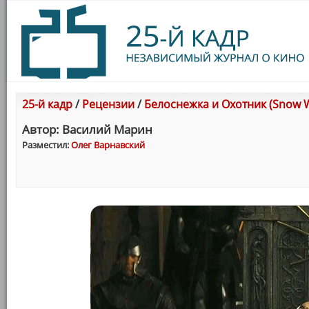
25-й кадр
/
Рецензии
/
Белоснежка и Охотник (Snow W
Автор: Василий Марин
Разместил:
Олег Варнавский