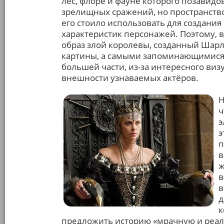
лес, флоре и фауне которого позавидо
зрелищных сражений, но пространство
его стоило использовать для создания
характеристик персонажей. Поэтому, 
образ злой королевы, созданный Шар
картины, а самыми запоминающимися п
большей части, из-за интересного ви
внешности узнаваемых актёров.
Н
ч
э
э
п
в
ж
в
в
д
к
предложить историю «мрачную и реали