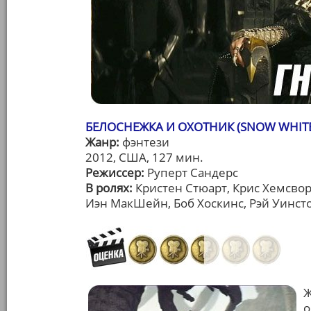
БЕЛОСНЕЖКА И ОХОТНИК (SNOW WHIT
Жанр:
фэнтези
2012, США, 127 мин.
Режиссер:
Руперт Сандерс
В ролях:
Кристен Стюарт, Крис Хемсвор
Иэн МакШейн, Боб Хоскинс, Рэй Уинст
Ж
о