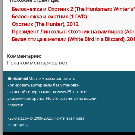
Белоснежка и Охотник 2 (The Huntsman: Winter's 
Белоснежка и охотник (1 DVD)
Охотник (The Hunter), 2012
Президент Линкольн: Охотник на вампиров (Abrah
Белая птица в метели (White Bird in a Blizzard), 20
Комментарии:
Пока комментариев нет
Внимание!
Мы не можем запретить
копировать материалы без установки
активной гиперссылки на www.25-k.com и
указания авторства. Но это останется на вашей
совести!
«25-й кадр» © 2009-2025. Почти все права
защищены