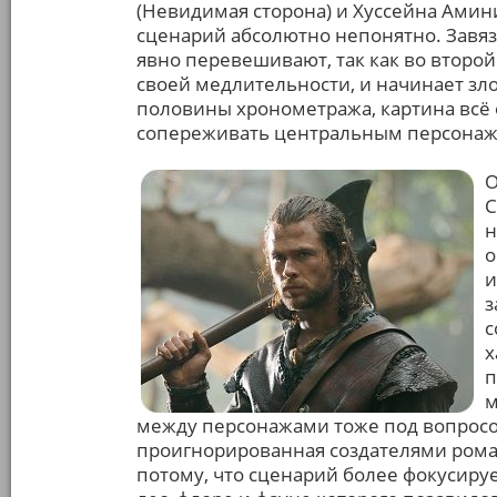
(Невидимая сторона) и Хуссейна Амин
сценарий абсолютно непонятно. Завяз
явно перевешивают, так как во второ
своей медлительности, и начинает з
половины хронометража, картина всё 
сопереживать центральным персонаж
О
С
н
о
и
з
с
х
п
м
между персонажами тоже под вопросом
проигнорированная создателями рома
потому, что сценарий более фокусиру