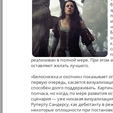
б
з
п
и
«
Б
о
к
с
п
реализован в полной мере. При этом 
оставляют желать лучшего.
«Белоснежка и охотник» показывает о
первую очередь, касается визуализац
способен долго поддерживать. Картин
полчаса, но когда, по мере развития 
сценария — уже никакая визуализация
Руперту Сандерсу, как дебютанту в ре
некоторые оплошности при постановке