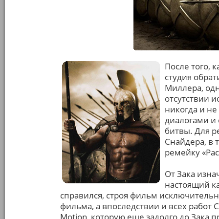
После того, к
студия обрат
Миллера, одн
отсутствии и
никогда и не
диалогами и
битвы. Для р
Снайдера, в 
ремейку «Рас
От Зака изна
настоящий ка
справился, строя фильм исключитель
фильма, а впоследствии и всех работ 
Motion, которую еще задолго до Зака 