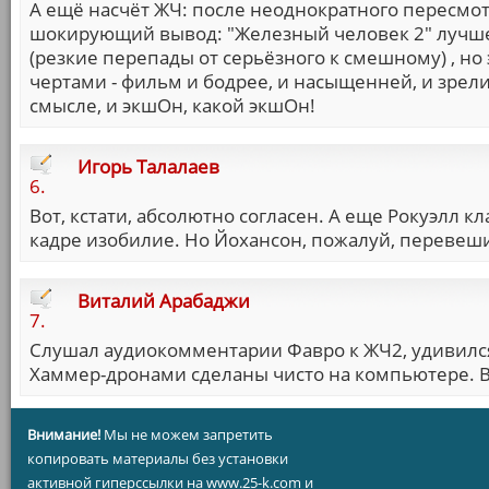
А ещё насчёт ЖЧ: после неоднократного пересмот
шокирующий вывод: "Железный человек 2" лучше
(резкие перепады от серьёзного к смешному) , н
чертами - фильм и бодрее, и насыщенней, и зрели
смысле, и экшОн, какой экшОн!
Игорь Талалаев
6.
Вот, кстати, абсолютно согласен. А еще Рокуэлл к
кадре изобилие. Но Йохансон, пожалуй, перевешив
Виталий Арабаджи
7.
Слушал аудиокомментарии Фавро к ЖЧ2, удивился к
Хаммер-дронами сделаны чисто на компьютере. В 
Внимание!
Мы не можем запретить
копировать материалы без установки
активной гиперссылки на www.25-k.com и