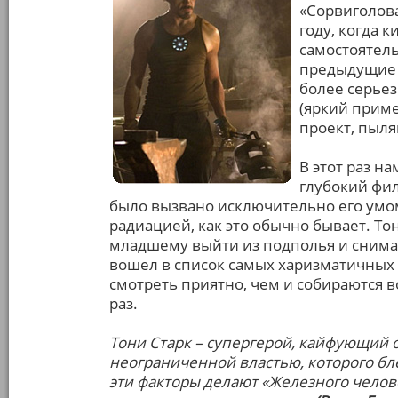
«Сорвиголова
году, когда 
самостоятель
предыдущие 
более серье
(яркий приме
проект, пыля
В этот раз н
глубокий фил
было вызвано исключительно его умом
радиацией, как это обычно бывает. То
младшему выйти из подполья и снимат
вошел в список самых харизматичных 
смотреть приятно, чем и собираются 
раз.
Тони Старк – супергерой, кайфующий 
неограниченной властью, которого бл
эти факторы делают «Железного чело