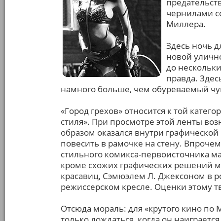
предательст
чернилами с
Миллера.
Здесь ночь д
новой уличн
до нескольки
правда. Здес
намного больше, чем обуреваемый чу
«Город грехов» относится к той катего
стиля». При просмотре этой ленты воз
образом оказался внутри графической 
повесить в рамочке на стену. Впрочем
стильного комикса-первоисточника ма
кроме схожих графических решений мо
красавиц, Сэмюэлем Л. Джексоном в 
режиссерском кресле. Оценки этому 
Отсюда мораль: для «крутого кино по 
только дождаться, когда он наиграетс