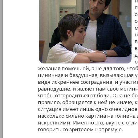
н
п
о
о
м
н
в
в
д
о
желания помочь ей, а не для того, что
циничная и бездушная, вызывающая у 
видя искреннее сострадание, и участие
равнодушие, и являет нам своё истинн
чтобы отгородиться от боли. Она не б
правило, обращается к ней не иначе, ка
ситуация имеет лишь одно очевидное 
насколько сильно картина наполнена
искренними. Именно это, вкупе с отл
говорить со зрителем напрямую.