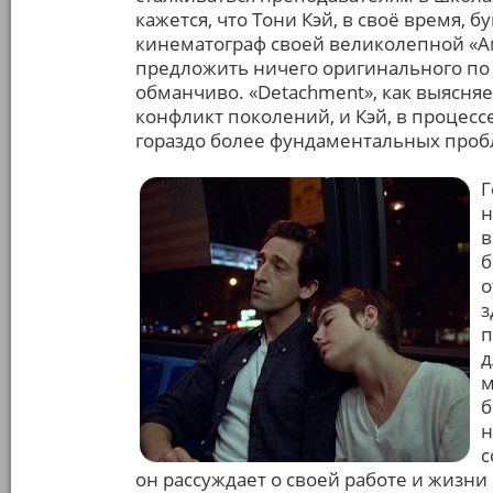
кажется, что Тони Кэй, в своё время,
кинематограф своей великолепной «Ам
предложить ничего оригинального по 
обманчиво. «Detachment», как выясняет
конфликт поколений, и Кэй, в процес
гораздо более фундаментальных про
Г
н
в
б
о
з
п
д
м
б
н
с
он рассуждает о своей работе и жизни