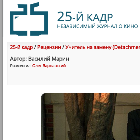
25-й кадр
/
Рецензии
/
Учитель на замену (Detachmen
Автор: Василий Марин
Разместил:
Олег Варнавский