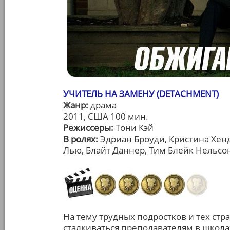
УЧИТЕЛЬ НА ЗАМЕНУ (DETACHMENT)
Жанр:
драма
2011, США 100 мин.
Режиссеры:
Тони Кэй
В ролях:
Эдриан Броуди, Кристина Хенд
Лью, Блайт Даннер, Тим Блейк Нельсо
На тему трудных подростков и тех стра
сталкиваться преподавателям в школах