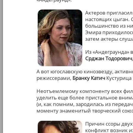
Актеров пригласил
настоящих цыган. 
большинство из ни
Эмира приходилось
затем актеры слуша
Из «Андеграунда» 
Срджан Тодорович
А вот югославскую кинозвезду, акти
режиссерами,
Бранку Катич
Кустурица 
Неотъемлемому компоненту всех фильм
уделить еще более пристальное вним
(и, как помним, зародилась из передачи
моменту знаменитый творческий союз 
Причин ссоры двух 
конфликт возник из