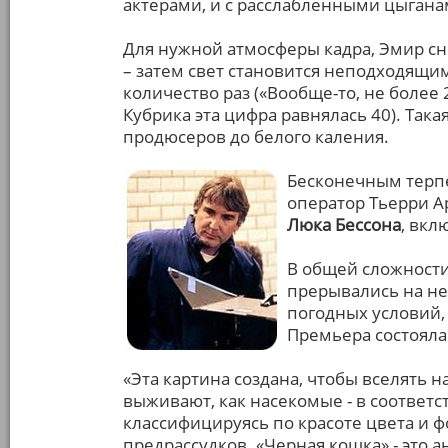
актерами, и с расслабленными цыганам
Для нужной атмосферы кадра, Эмир сни
– затем свет становится неподходящи
количество раз («Вообще-то, не более 20
Кубрика эта цифра равнялась 40). Така
продюсеров до белого каления.
Бесконечным терп
оператор Тьерри А
Люка Бессона
, вкл
В общей сложности
прерывались на не
погодных условий, 
Премьера состоял
«Эта картина создана, чтобы вселять 
выживают, как насекомые - в соответс
классифицируясь по красоте цвета и ф
предрассудков. «Черная кошка» - это а