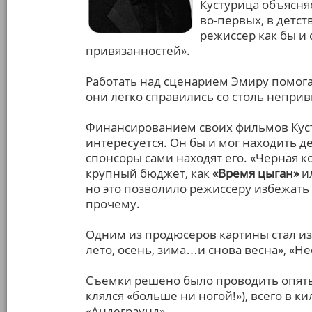
Кустурица объясня
во-первых, в детст
режиссер как бы и 
привязанностей».
Работать над сценарием Эмиру помог
они легко справились со столь непр
Финансированием своих фильмов Кусту
интересуется. Он бы и мог находить де
спонсоры сами находят его. «Черная к
крупный бюджет, как
«Время цыган»
ил
но это позволило режиссеру избежат
прочему.
Одним из продюсеров картины стал и
лето, осень, зима…и снова весна», «Н
Съемки решено было проводить опять
клялся «больше ни ногой!»), всего в к
«Андеграунд».