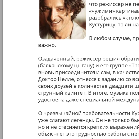
что режиссер не пе
«чужими» картинам
разобрались «кто ко
Кустурицу, то ли н
В любом случае, пр
важно.
Озадаченный, режиссер решил обрати
(балканскому цыгану) и его группе «Th
вновь присоединится и сам, в качеств
Доктор Нелле, отнесся к заданию со вс
своих друзей в количестве двадцати ш
струнный квинтет. В итоге, музыка пол
удостоена даже специальной междуна
О чрезвычайной требовательности Ку
уже слагают легенды. Он не только бы
но и не стесняется крепких выражени
объясняет это трудностью работы с 