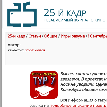
25-й кадр
/
Статьи
/
Общие
/
Игры разума
/
! Сентябрь
Автор:
Разместил:
Егор Пичугов
Бывает сложно уловить
звездами. В проектах н
носа не уводили. Одна
Коламбуса обошел самог
Вся информация о тек
ссылка на
подробное описание правил