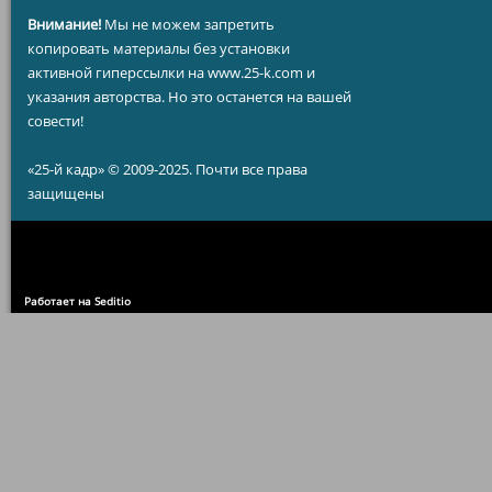
Внимание!
Мы не можем запретить
копировать материалы без установки
активной гиперссылки на www.25-k.com и
указания авторства. Но это останется на вашей
совести!
«25-й кадр» © 2009-2025. Почти все права
защищены
Работает на Seditio