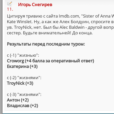
Игорь Снегирев
11.
Цитируя тривию с сайта Imdb.com, "Sister of Anna Wi
Kate Winslet. Ну, а как же Алек Болдуин, спросите
ув. TroyNick, нет. Был бы Alec Baldwin - другой во
сестер. Будьте внимательней! До конца.
Результаты перед последним туром:
с (-1) "жизнью":
Croworg (+4 балла за оперативный ответ)
Екатерина (+3)
с (-2) "жизнями":
TroyNick (+3)
с (-3) "жизнями":
Антон (+2)
Владислав (+2)