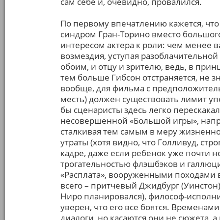
сам себе и, очевидно, провалился.
По первому впечатлению кажется, что
синдром Гран-Торино вместо большого 
интересом актера к роли: чем менее в
возмездия, уступая разоблачительной 
обоим, и отцу и зрителю, ведь, в принц
тем больше Гибсон отстраняется, не зн
вообще, для фильма с предположител
месть) должен существовать лимит уп
бы сценаристы здесь легко перескакал
несовершенной «Большой игры», напр
сталкивая тем самым в меру жизненно
утраты (хотя видно, что Голливуд, стр
кадре, даже если ребенок уже почти н
трогательностью флэшбэков и галлюци
«Расплата», вооруженными походами в
всего – притчевый Джидбург (Уинстон) 
Ниро планировался), философ-исполнит
уверен, что его все боятся. Временам
диалоги, но касаются они не сюжета, 