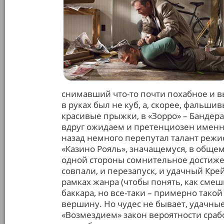
снимавший что-то почти похабное и в
в руках был не куб, а, скорее, фальш
красивые прыжки, в «Зорро» – Бандерас
вдруг ожидаем и претенциозен именно
назад немного перепутал талант реж
«Казино Рояль», значащемуся, в общем
одной стороны сомнительное достижени
совпали, и перезапуск, и удачный Кре
рамках жанра (чтобы понять, как смеш
баккара, но все-таки – примерно такой
вершину. Но чудес не бывает, удачные
«Возмездием» закон вероятности срабо