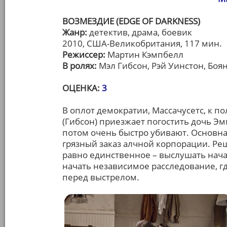
ВОЗМЕЗДИЕ (EDGE OF DARKNESS)
Жанр:
детектив, драма, боевик
2010, США-Великобритания, 117 мин.
Режиссер:
Мартин Кэмпбелл
В ролях:
Мэл Гибсон, Рэй Уинстон, Боя
ОЦЕНКА:
3
В оплот демократии, Массачусетс, к п
(Гибсон) приезжает погостить дочь Эмм
потом очень быстро убивают. Основная
грязный заказ алчной корпорации. Реш
равно единственное – выслушать нача
начать независимое расследование, гд
перед выстрелом.