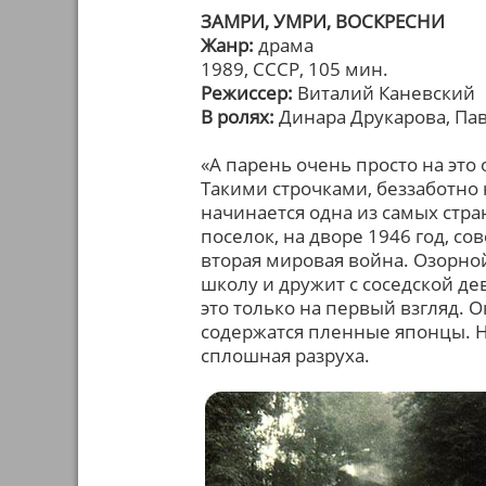
ЗАМРИ, УМРИ, ВОСКРЕСНИ
Жанр:
драма
1989, СССР, 105 мин.
Режиссер:
Виталий Каневский
В ролях:
Динара Друкарова, Пав
«А парень очень просто на это о
Такими строчками, беззаботн
начинается одна из самых стр
поселок, на дворе 1946 год, с
вторая мировая война. Озорной
школу и дружит с соседской де
это только на первый взгляд. О
содержатся пленные японцы. На
сплошная разруха.