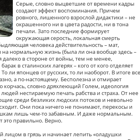
Серые, словно выцветшие от времени кадры
создают эффект воспоминания. Причем
ровного, лишенного взрослой дидактики – не
окрашенного ни в цвета радости, ни в тона
печали. Зато последние формирует
окружающая серость, локальная смерть
ыдляющая человека действительность – мат,
ы на нормальную жизнь (была ли она вообще здесь –
 далеко в стороне от войны, тем не менее,
рак в сталинских лагерях – кого от кого отделяет
о ли японцев от русских, то ли наоборот. В итоге вс
азно, а по-настоящему. Бесполезна и отмирает
но корчась, словно дряхлеющий Голем, идеология
людей нестираемую печать рабства и страха. От нее
ющие среди безликих людских потоков и невольно
сходит. Они пока ничего не понимают, перекосы и
ишкам лишь чем-то забавным. И даже нормальным.
т это правильно. Верно.
й лицом в грязь и начинает лепить «оладушки