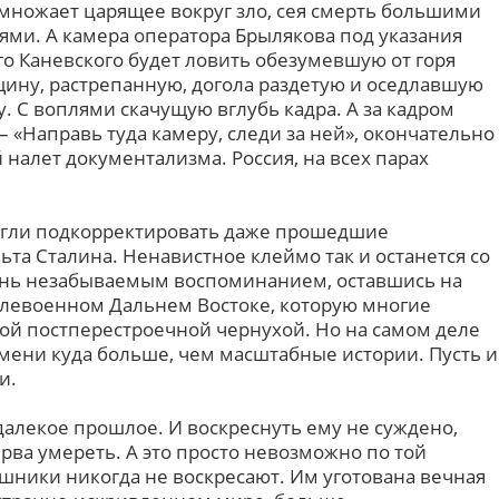
множает царящее вокруг зло, сея смерть большими
тями. А камера оператора Брылякова под указания
го Каневского будет ловить обезумевшую от горя
ину, растрепанную, догола раздетую и оседлавшую
у. С воплями скачущую вглубь кадра. А за кадром
– «Направь туда камеру, следи за ней», окончательно
налет документализма. Россия, на всех парах
огли подкорректировать даже прошедшие
ьта Сталина. Ненавистное клеймо так и останется со
знь незабываемым воспоминанием, оставшись на
слевоенном Дальнем Востоке, которую многие
й постперестроечной чернухой. Но на самом деле
ремени куда больше, чем масштабные истории. Пусть и
и.
далекое прошлое. И воскреснуть ему не суждено,
ерва умереть. А это просто невозможно по той
ешники никогда не воскресают. Им уготована вечная