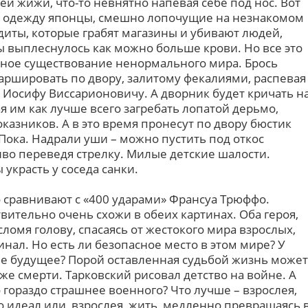
й жижи, что-то невнятно напевая себе под нос. Вот
ю одежду японцы, смешно лопочущие на незнакомом
диты, которые грабят магазины и убивают людей,
ы выплеснулось как можно больше крови. Но все это
ьное существование ненормального мира. Брось
 маршировать по двору, залитому фекалиями, распевая
Иосифу Виссарионовичу. А дворник будет кричать н
ая им как лучше всего загребать лопатой дерьмо,
оказников. А в это время пронесут по двору бюстик
 Пока. Надрали уши – можно пустить под откос
во переведя стрелку. Милые детские шалости.
украсть у соседа санки.
о сравнивают с «400 ударами» Франсуа Трюффо.
вительно очень схожи в обеих картинах. Оба героя,
 сломя голову, спасаясь от жестокого мира взрослых,
инал. Но есть ли безопасное место в этом мире? У
е будущее? Порой оставленная судьбой жизнь может
е смерти. Тарковский рисовал детство на войне. А
 гораздо страшнее военного? Что лучше – взрослея,
о идеал или, взрослея, жить, медленно превращаясь 