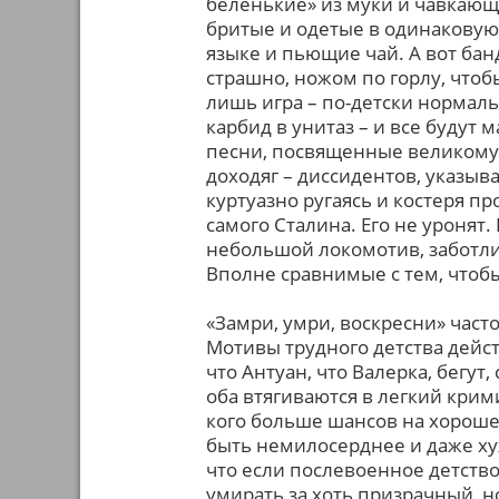
беленькие» из муки и чавкающе
бритые и одетые в одинакову
языке и пьющие чай. А вот бан
страшно, ножом по горлу, чтоб
лишь игра – по-детски нормал
карбид в унитаз – и все будут
песни, посвященные великому 
доходяг – диссидентов, указыв
куртуазно ругаясь и костеря пр
самого Сталина. Его не уронят.
небольшой локомотив, заботли
Вполне сравнимые с тем, чтобы 
«Замри, умри, воскресни» част
Мотивы трудного детства дейст
что Антуан, что Валерка, бегут,
оба втягиваются в легкий крим
кого больше шансов на хороше
быть немилосерднее и даже хуж
что если послевоенное детство
умирать за хоть призрачный, н