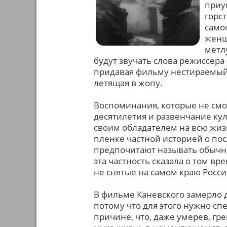
приу
горс
само
женщ
метл
будут звучать слова режиссера 
придавая фильму нестираемый 
летящая в жопу.
Воспоминания, которые не см
десятилетия и развенчание кул
своим обладателем на всю жи
пленке частной историей о по
предпочитают называть обычно
эта частность сказала о том в
не снятые на самом краю Росси
В фильме Каневского замерло 
потому что для этого нужно сп
причине, что, даже умерев, гр