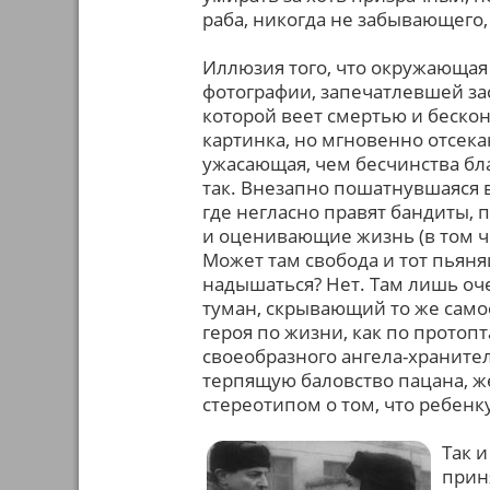
раба, никогда не забывающего, 
Иллюзия того, что окружающая
фотографии, запечатлевшей зас
которой веет смертью и бескон
картинка, но мгновенно отсека
ужасающая, чем бесчинства бла
так. Внезапно пошатнувшаяся в
где негласно правят бандиты, 
и оценивающие жизнь (в том ч
Может там свобода и тот пьяня
надышаться? Нет. Там лишь оч
туман, скрывающий то же самое
героя по жизни, как по протоп
своеобразного ангела-хранител
терпящую баловство пацана, ж
стереотипом о том, что ребенку
Так и
прин