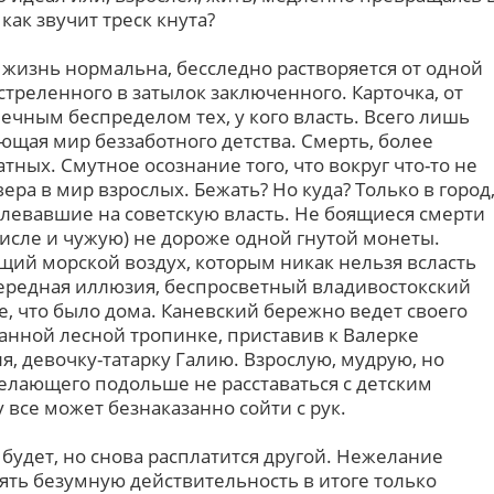
как звучит треск кнута?
 жизнь нормальна, бесследно растворяется от одной
треленного в затылок заключенного. Карточка, от
ечным беспределом тех, у кого власть. Всего лишь
ющая мир беззаботного детства. Смерть, более
тных. Смутное осознание того, что вокруг что-то не
ера в мир взрослых. Бежать? Но куда? Только в город
плевавшие на советскую власть. Не боящиеся смерти
исле и чужую) не дороже одной гнутой монеты.
щий морской воздух, которым никак нельзя всласть
ередная иллюзия, беспросветный владивостокский
, что было дома. Каневский бережно ведет своего
танной лесной тропинке, приставив к Валерке
я, девочку-татарку Галию. Взрослую, мудрую, но
елающего подольше не расставаться с детским
 все может безнаказанно сойти с рук.
 будет, но снова расплатится другой. Нежелание
ять безумную действительность в итоге только