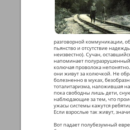
разговорной коммуникации, об
пьянство и отсутствие надежд
неизвестно). Сучан, оставшийся
напоминает полуразрушенный ба
колючая проволока непонятно. Т
они живут за колючкой. Не обр
болезненно в муках, безобраз
тоталитаризма, наложившая на 
пока свободны лишь дети, сну
наблюдающие за тем, что прои
ужасы системы кажутся ребят
Если взрослые так живут, значи
Вот падает полубезумный евре