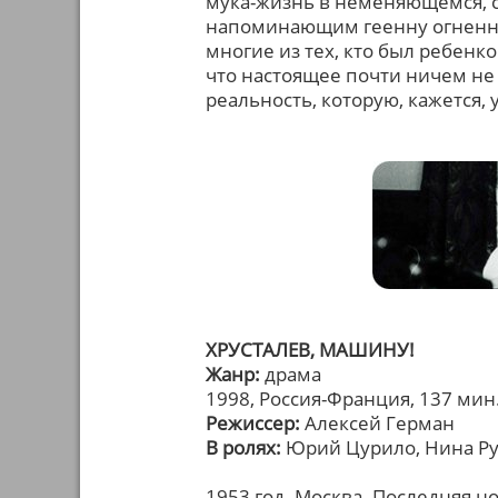
мука-жизнь в неменяющемся, 
напоминающим геенну огненну
многие из тех, кто был ребенко
что настоящее почти ничем не 
реальность, которую, кажется, 
ХРУСТАЛЕВ, МАШИНУ!
Жанр:
драма
1998, Россия-Франция, 137 мин
Режиссер:
Алексей Герман
В ролях:
Юрий Цурило, Нина Рус
1953 год. Москва. Последняя н