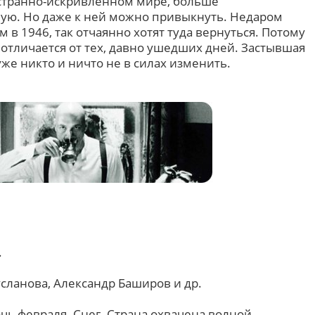
странно-искривленном мире, больше
ю. Но даже к ней можно привыкнуть. Недаром
м в 1946, так отчаянно хотят туда вернуться. Потому
отличается от тех, давно ушедших дней. Застывшая
уже никто и ничто не в силах изменить.
.
ланова, Александр Баширов и др.
очь февраля. Снег. Страна охвачена волной