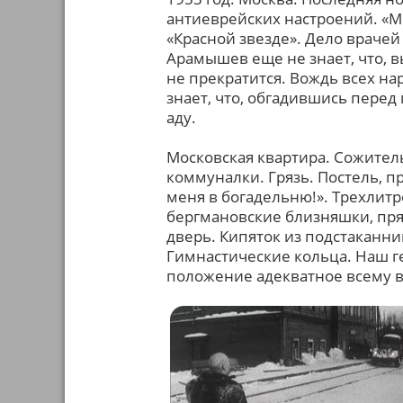
антиеврейских настроений. «Мы
«Красной звезде». Дело врачей
Арамышев еще не знает, что, в
не прекратится. Вождь всех нар
знает, что, обгадившись пере
аду.
Московская квартира. Сожитель
коммуналки. Грязь. Постель, п
меня в богадельню!». Трехлитр
бергмановские близняшки, пря
дверь. Кипяток из подстаканни
Гимнастические кольца. Наш г
положение адекватное всему в