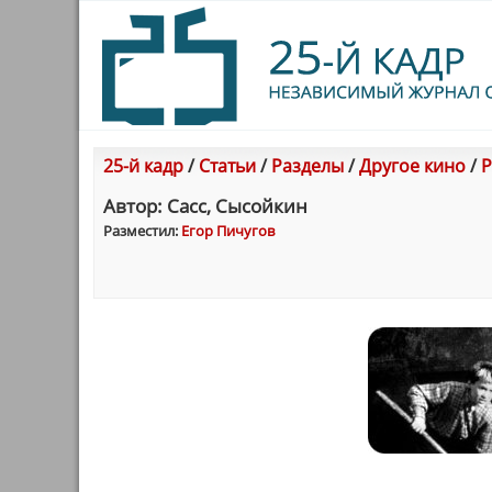
25-й кадр
/
Статьи
/
Разделы
/
Другое кино
/
Р
Автор: Сасс, Сысойкин
Разместил:
Егор Пичугов