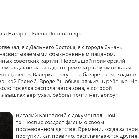
ел Назаров, Елена Попова и др.
твечал, я с Дальнего Востока, я с города Сучан».
о насвистываемыми обыкновенным пацаном,
анных советских картин. Небольшой приморский
овсем недавно на западе отгремела разрушительная
 пацаненок Валерка торгует на базаре чаем, ходит в
вочкой Галией. Вроде бы обычная жизнь ребенка. Но
коло поселка располагается зона, в которой
 вышках вертухаи, работы почти нет, вокруг
Виталий Каневский с документальной
точностью создает фильм о своем
послевоенном детстве. Времени, когда за твои
поступки, как правило, расплачиваются другие.