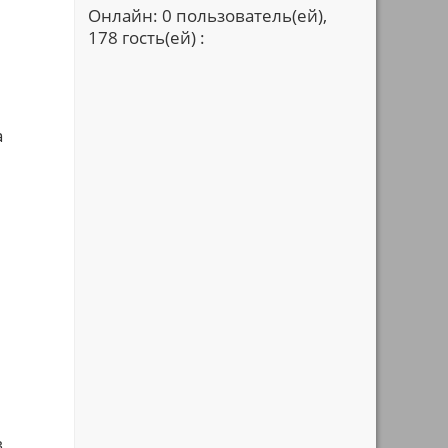
Онлайн: 0 пользователь(ей),
178 гость(ей) :
а
в