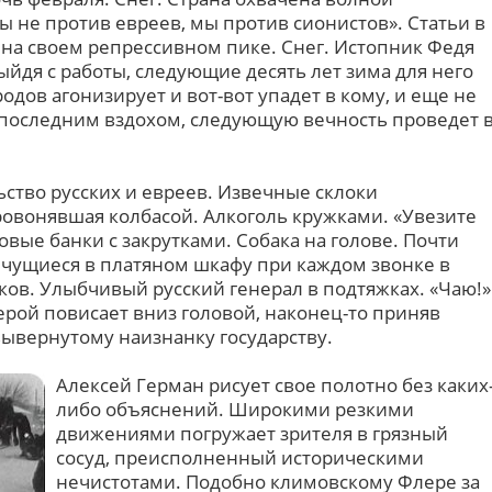
 не против евреев, мы против сионистов». Статьи в
 на своем репрессивном пике. Снег. Истопник Федя
ыйдя с работы, следующие десять лет зима для него
одов агонизирует и вот-вот упадет в кому, и еще не
д последним вздохом, следующую вечность проведет 
ство русских и евреев. Извечные склоки
ровонявшая колбасой. Алкоголь кружками. «Увезите
овые банки с закрутками. Собака на голове. Почти
чущиеся в платяном шкафу при каждом звонке в
ков. Улыбчивый русский генерал в подтяжках. «Чаю!»
ерой повисает вниз головой, наконец-то приняв
ывернутому наизнанку государству.
Алексей Герман рисует свое полотно без каких
либо объяснений. Широкими резкими
движениями погружает зрителя в грязный
сосуд, преисполненный историческими
нечистотами. Подобно климовскому Флере за